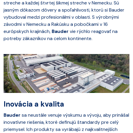
streche a každej štvrtej šikmej streche v Nemecku. Sú
jasným dôkazom dôvery a spoľahlivosti, ktorú si Bauder
vybudoval medzi profesionálmi v oblasti. S výrobnými
závodmi v Nemecku a Rakúsku a pobočkami v 16
európskych krajinách,
Bauder
vie rýchlo reagovať na
potreby zákazníkov na celom kontinente.
Inovácia a kvalita
Bauder
sa neustále venuje výskumu a vývoju, aby prinášal
inovatívne riešenia, ktoré definujú štandardy pre celý
priemysel. Ich produkty sa vyrábajú z najkvalitnejších