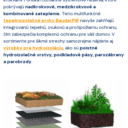
pokrývajú
nadkrokvové, medzikrokvové a
kombinované zateplenie.
Tieto multifunkčné
tepelnoizolačné prvky BauderPIR
navyše zahŕňajú
integrovanú tepelnú, zvukovú a protipožiarnu ochranu,
čím zabezpečia komplexnú ochranu pre váš domov. V
sortimente pre šikmé strechy samozrejme nájdete aj
výrobky pre hydroizoláciu
, ako sú
poistné
hydroizolačné vrstvy, podkladové pásy, parozábrany
a parobrzdy
.