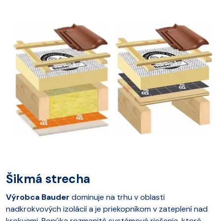
Šikmá strecha
Výrobca Bauder
dominuje na trhu v oblasti
nadkrokvových izolácií a je priekopníkom v zateplení nad
krokvami. Ponúka rozmanité systémové riešenia, ktoré