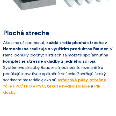
Plochá strecha
Ako sme už spomenuli,
každá tretia plochá strecha v
Nemecku sa realizuje s využitím produktov Bauder.
V
rámci ponuky plochých striech sa môžete spoľahnúť na
kompletné strešné skladby z jedného zdroja.
Systémové skladby Bauder sú jedinečné, rozmanité a
ponúkajú inovatívne aplikačné riešenia. Zahŕňajú široký
sortiment materiálov, ako sú
asfaltové pásy,
strešné
fólie FPO/TPO a PVC
,
tekuté hydroizolácie
a
PIR
dosky
.