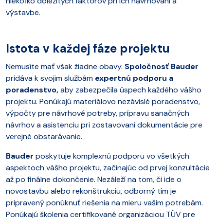
niekoľko dôležitých faktorov pri ich navrhovaní a
výstavbe.
Istota v každej fáze projektu
Nemusíte mať však žiadne obavy.
Spoločnosť Bauder
pridáva k svojim službám
expertnú podporu a
poradenstvo,
aby zabezpečila úspech každého vášho
projektu. Ponúkajú materiálovo nezávislé poradenstvo,
výpočty pre návrhové potreby, prípravu sanačných
návrhov a asistenciu pri zostavovaní dokumentácie pre
verejné obstarávanie.
Bauder
poskytuje komplexnú podporu vo všetkých
aspektoch vášho projektu, začínajúc od prvej konzultácie
až po finálne dokončenie. Nezáleží na tom, či ide o
novostavbu alebo rekonštrukciu, odborný tím je
pripravený ponúknuť riešenia na mieru vašim potrebám.
Ponúkajú školenia certifikované organizáciou TÜV pre