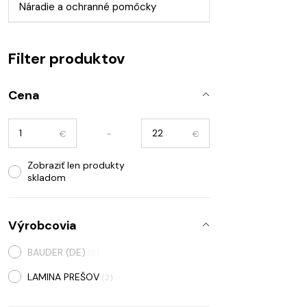
Náradie a ochranné pomôcky
Filter produktov
Cena
-
€
€
Zobraziť len produkty
skladom
Výrobcovia
BAUDER (DE)
(0)
LAMINA PREŠOV
(2)