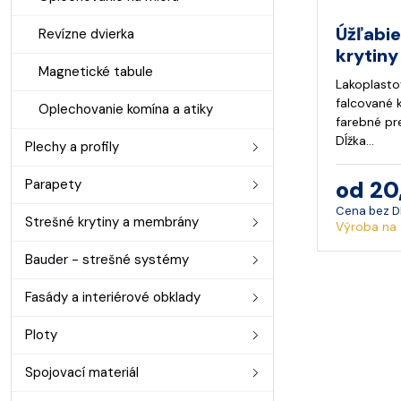
Úžľabie
Revízne dvierka
krytiny
Magnetické tabule
Lakoplasto
falcované k
Oplechovanie komína a atiky
farebné pr
Dĺžka…
Plechy a profily
od 20
Parapety
Cena bez 
Strešné krytiny a membrány
Výroba na 
Bauder - strešné systémy
Fasády a interiérové obklady
Ploty
Spojovací materiál