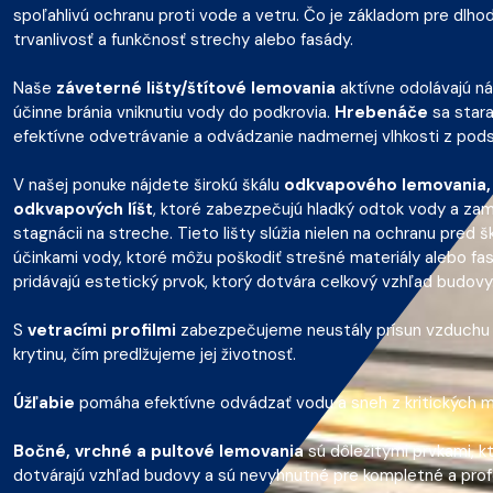
spoľahlivú ochranu proti vode a vetru. Čo je základom pre dlho
trvanlivosť a funkčnosť strechy alebo fasády.
Naše
záveterné lišty/štítové lemovania
aktívne odolávajú ná
účinne bránia vniknutiu vody do podkrovia.
Hrebenáče
sa stara
efektívne odvetrávanie a odvádzanie nadmernej vlhkosti z pods
V našej ponuke nájdete širokú škálu
odkvapového lemovania,
odkvapových líšt
, ktoré zabezpečujú hladký odtok vody a zam
stagnácii na streche. Tieto lišty slúžia nielen na ochranu pred š
účinkami vody, ktoré môžu poškodiť strešné materiály alebo fas
pridávajú estetický prvok, ktorý dotvára celkový vzhľad budovy
S
vetracími profilmi
zabezpečujeme neustály prísun vzduchu
krytinu, čím predlžujeme jej životnosť.
Úžľabie
pomáha efektívne odvádzať vodu a sneh z kritických m
Bočné, vrchné a pultové lemovania
sú dôležitými prvkami, k
dotvárajú vzhľad budovy a sú nevyhnutné pre kompletné a prof