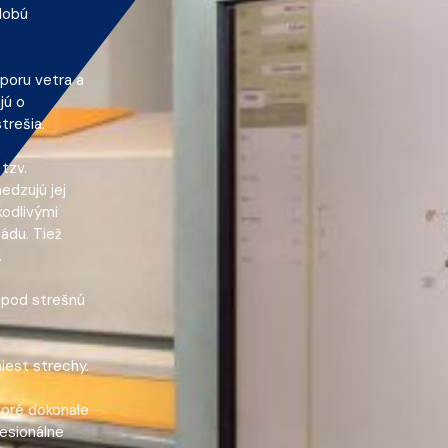
dobú
poru vetra a
jú o
trešia.
tzv.
edzujú jej
kodlivými
ádu. Tiež
.
 pod strešnú
iest strechy.
toré dokonale
esionálne