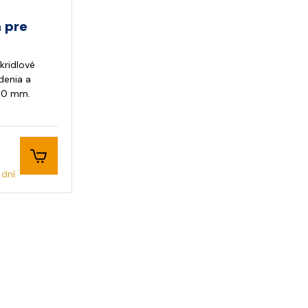
m pre
kridlové
denia a
000 mm.
 dní