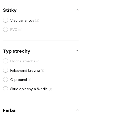
Štítky
Viac variantov
(2)
PVC
(0)
Typ strechy
Plochá strecha
(0)
Falcovaná krytina
(1)
Clip panel
(1)
Škridloplechy a škridle
(1)
Farba