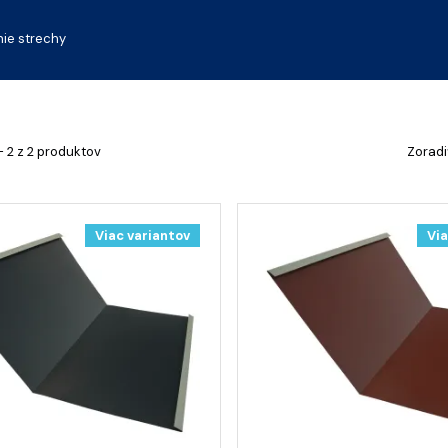
ie strechy
- 2 z 2 produktov
Zoradi
Viac variantov
Via