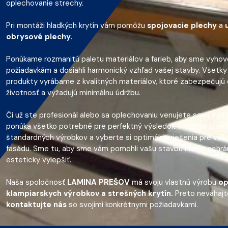
oplechovanie strechy.
Pri montáži hladkých krytín vám pomôžu
spojovacie plechy
a
obrysové plechy
.
Ponúkame rozmanitú paletu materiálov a farieb, aby sme vyhove
požiadavkám a dosiahli harmonický vzhľad vašej stavby. Všetky
produkty vyrábame z kvalitných materiálov, ktoré zabezpečujú 
životnosť a vyžadujú minimálnu údržbu.
Či už ste profesionál alebo sa oplechovaniu venujete sami, ná
ponúka všetko potrebné pre perfektný výsledok. Prezrite si na
štandardných výrobkov a vyberte si optimálne riešenia pre vaš
fasádu. Sme tu, aby sme vám pomohli vašu stavbu nielen ochráni
esteticky vylepšiť.
Naša spoločnosť
LAMINA PREŠOV
má svoju vlastnú výrobu
op
klampiarskych výrobkov a strešných krytín.
Preto neváhajt
kontaktujte nás
so svojimi konkrétnymi požiadavkami.