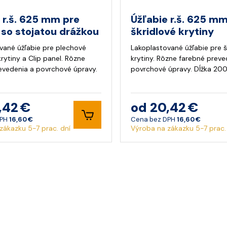
 r.š. 625 mm pre
Úžľabie r.š. 625 m
 so stojatou drážkou
škridlové krytiny
vané úžľabie pre plechové
Lakoplastované úžľabie pre š
rytiny a Clip panel. Rôzne
krytiny. Rôzne farebné preve
evedenia a povrchové úpravy.
povrchové úpravy. Dĺžka 2
,42 €
od 20,42 €
DPH
16,60 €
Cena bez DPH
16,60 €
zákazku 5-7 prac. dní
Výroba na zákazku 5-7 prac.