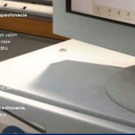
upevňovacie
li vašim
 naše
dlhú
š eshop vám
šu ponuku
u strechu a
ť, ale aj
lechovania,
e a