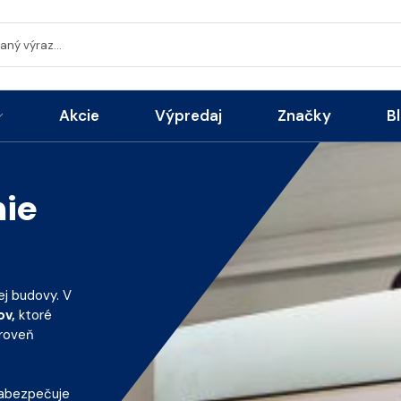
Akcie
Výpredaj
Značky
B
ie
ej budovy. V
ov,
ktoré
ároveň
 zabezpečuje