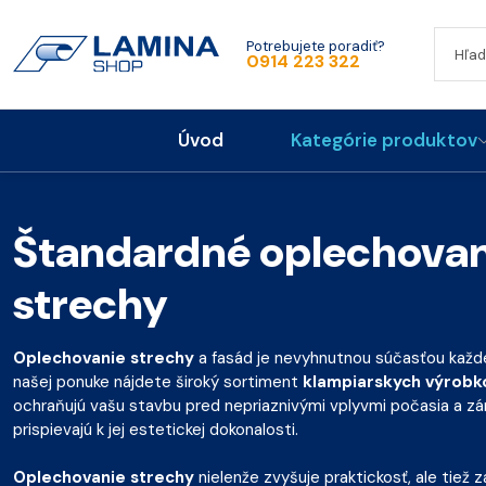
Potrebujete poradiť?
0914 223 322
Úvod
Kategórie produktov
Štandardné oplechovan
strechy
Oplechovanie strechy
a fasád je nevyhnutnou súčasťou každ
našej ponuke nájdete široký sortiment
klampiarskych výrobk
ochraňujú vašu stavbu pred nepriaznivými vplyvmi počasia a z
prispievajú k jej estetickej dokonalosti.
Oplechovanie strechy
nielenže zvyšuje praktickosť, ale tiež