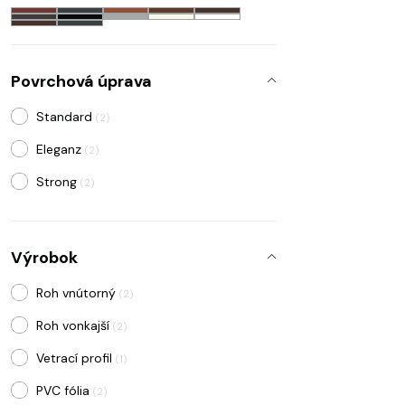
Povrchová úprava
Standard
(2)
Eleganz
(2)
Strong
(2)
Výrobok
Roh vnútorný
(2)
Roh vonkajší
(2)
Vetrací profil
(1)
PVC fólia
(2)