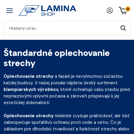
0
Štandardné oplechovanie
strechy
Oplechovanie strechy
a fasád je nevyhnutnou súčasťou
každej budovy. V našej ponuke nájdete široký sortiment
klampiarskych výrobkov,
ktoré ochraňujú vašu stavbu pred
nepriaznivými vplyvmi počasia a zároveň prispievajú k jej
estetickej dokonalosti.
Oplechovanie strechy
nielenže zvyšuje praktickosť, ale tiež
zabezpečuje spoľahlivú ochranu proti vode a vetru. Čo je
základom pre dlhodobú trvanlivosť a funkčnosť strechy alebo