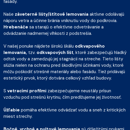
fasády.
Naše
záveterné lišty/štítové lemovania
aktívne odolávajú
náporu vetra a účinne bránia vniknutiu vody do podkrovia.
Hrebenáče
sa starajú o efektívne odvetrávanie a
odvádzanie nadmernej vlhkosti z podstrešia.
V našej ponuke nájdete širokú škálu
odkvapového
lemovania,
tzv.
odkvapových líšt
, ktoré zabezpečujú hladký
odtok vody a zamedzujú jej stagnácii na streche. Tieto lišty
slúžia nielen na ochranu pred škodlivými účinkami vody, ktoré
môžu poškodiť strešné materiály alebo fasádu. Tiež pridávajú
estetický prvok, ktorý dotvára celkový vzhľad budovy.
S
vetracími profilmi
zabezpečujeme neustály prísun
vzduchu pod strešnú krytinu, čím predlžujeme jej životnosť.
Úžľabie
pomáha efektívne odvádzať vodu a sneh z kritických
miest strechy.
Bočné, vrchné a pultové lemovania
sú dôležitými prvkami,