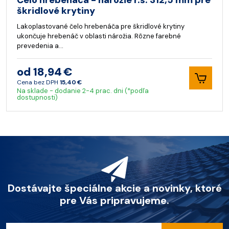
Čelo hrebenáča - nárožie r.š. 312,5 mm pre
škridlové krytiny
Lakoplastované čelo hrebenáča pre škridlové krytiny
ukončuje hrebenáč v oblasti nárožia. Rôzne farebné
prevedenia a…
od 18,94 €
Cena bez DPH
15,40 €
Na sklade - dodanie 2-4 prac. dni (*podľa
dostupnosti)
Dostávajte špeciálne akcie a novinky, ktoré
pre Vás pripravujeme.