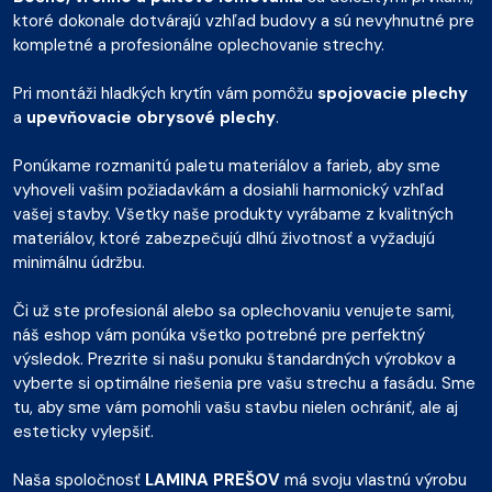
ktoré dokonale dotvárajú vzhľad budovy a sú nevyhnutné pre
kompletné a profesionálne oplechovanie strechy.
Pri montáži hladkých krytín vám pomôžu
spojovacie plechy
a
upevňovacie obrysové plechy
.
Ponúkame rozmanitú paletu materiálov a farieb, aby sme
vyhoveli vašim požiadavkám a dosiahli harmonický vzhľad
vašej stavby. Všetky naše produkty vyrábame z kvalitných
materiálov, ktoré zabezpečujú dlhú životnosť a vyžadujú
minimálnu údržbu.
Či už ste profesionál alebo sa oplechovaniu venujete sami,
náš eshop vám ponúka všetko potrebné pre perfektný
výsledok. Prezrite si našu ponuku štandardných výrobkov a
vyberte si optimálne riešenia pre vašu strechu a fasádu. Sme
tu, aby sme vám pomohli vašu stavbu nielen ochrániť, ale aj
esteticky vylepšiť.
Naša spoločnosť
LAMINA PREŠOV
má svoju vlastnú výrobu