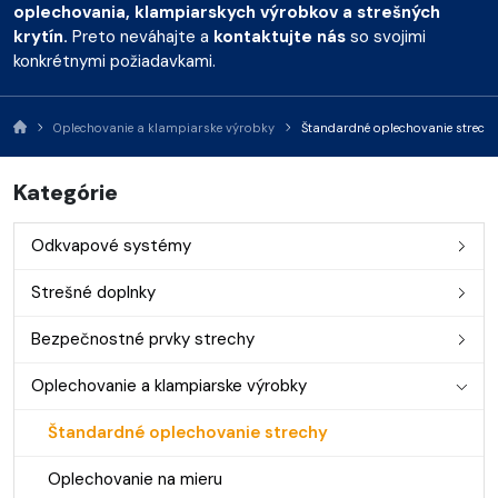
oplechovania, klampiarskych výrobkov a strešných
krytín.
Preto neváhajte a
kontaktujte nás
so svojimi
konkrétnymi požiadavkami.
Oplechovanie a klampiarske výrobky
Štandardné oplechovanie strech
Kategórie
Odkvapové systémy
Strešné doplnky
Bezpečnostné prvky strechy
Oplechovanie a klampiarske výrobky
Štandardné oplechovanie strechy
Oplechovanie na mieru