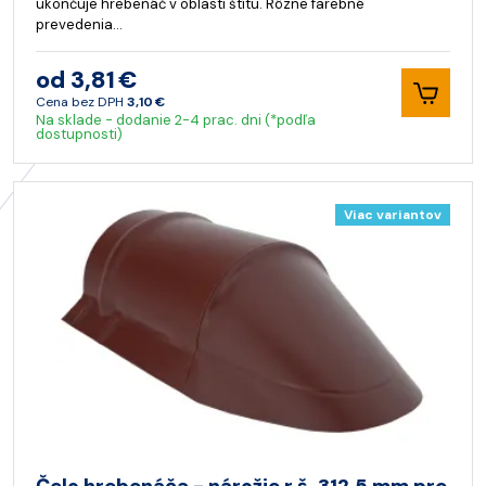
ukončuje hrebenáč v oblasti štítu. Rôzne farebné
prevedenia…
od 3,81 €
Cena bez DPH
3,10 €
Na sklade - dodanie 2-4 prac. dni (*podľa
dostupnosti)
Viac variantov