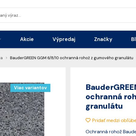
Akcie
Výpredaj
Značky
B
va
BauderGREEN GGM 6/8/10 ochranná rohož z gumového granulátu
BauderGREE
Viac variantov
ochranná ro
granulátu
Pridať medzi obľúb
Ochranná rohož Baud