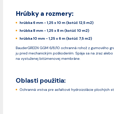
Hrúbky a rozmery:
hrúbka 6 mm - 1,25 x 10 m (kotúč 12,5 m2)
hrúbka 8 mm - 1,25 x 8 m (kotúč 10 m2)
hrúbka 10 mm - 1,25 x 6 m (kotúč 7,5 m2)
BauderGREEN GGM 6/8/10 ochranná rohož z gumového granu
ju pred mechanickým poškodením. Spája sa na zraz alebo 
na vystuženej bitúmenovej membráne.
Oblasti použitia:
Ochranná vrstva pre asfaltové hydroizolácie plochých st