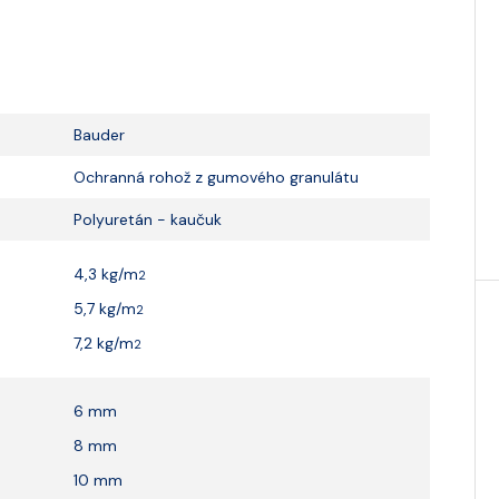
Bauder
Ochranná rohož z gumového granulátu
Polyuretán - kaučuk
4,3 kg/m
2
5,7 kg/m
2
7,2 kg/m
2
6 mm
8 mm
10 mm