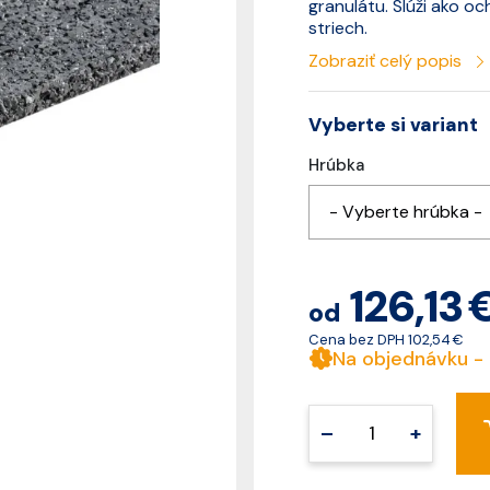
granulátu. Slúži ako o
striech.
Zobraziť celý popis
Vyberte si variant
Hrúbka
- Vyberte hrúbka -
126,13 
od
Cena bez DPH
102,54 €
Na objednávku -
–
+