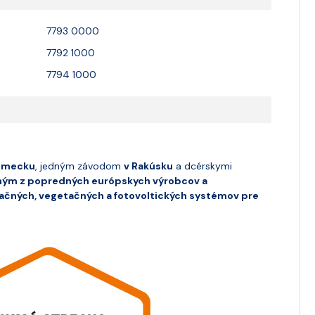
7793 0000
7792 1000
7794 1000
emecku
, jedným závodom
v Rakúsku
a dcérskymi
ým z popredných európskych výrobcov a
ačných, vegetačných a fotovoltických systémov pre