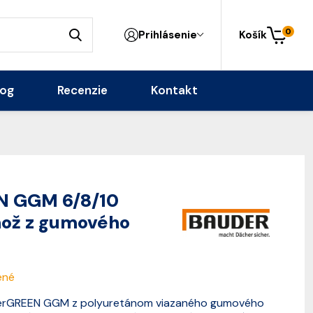
0
Prihlásenie
Košík
log
Recenzie
Kontakt
N GGM 6/8/10
hož z gumového
ené
erGREEN GGM z polyuretánom viazaného gumového