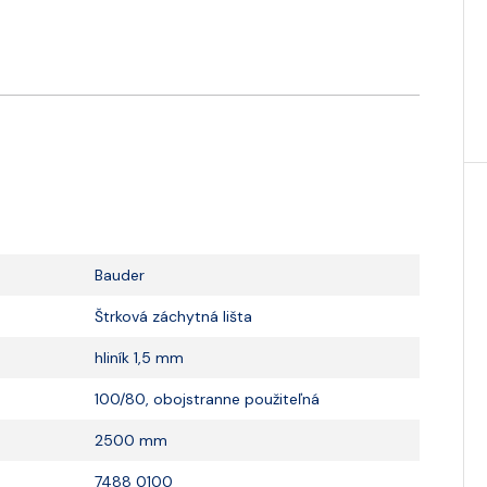
Bauder
Štrková záchytná lišta
hliník 1,5 mm
100/80, obojstranne použiteľná
2500 mm
7488 0100