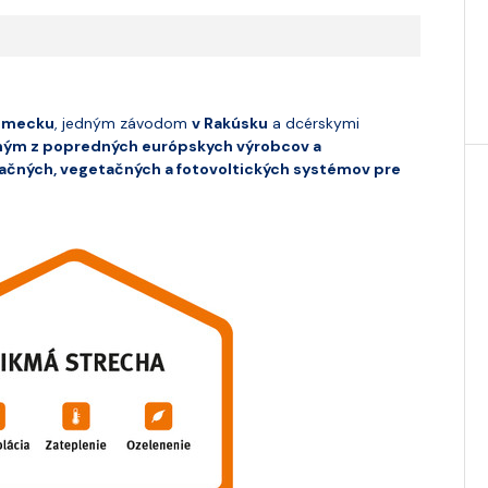
emecku
, jedným závodom
v Rakúsku
a dcérskymi
ým z popredných európskych výrobcov a
ačných, vegetačných a fotovoltických systémov pre