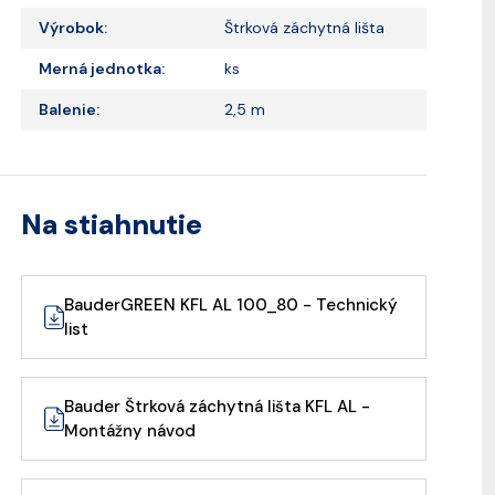
Výrobok:
Štrková záchytná lišta
Merná jednotka:
ks
Balenie:
2,5 m
Na stiahnutie
BauderGREEN KFL AL 100_80 - Technický
list
Bauder Štrková záchytná lišta KFL AL -
Montážny návod