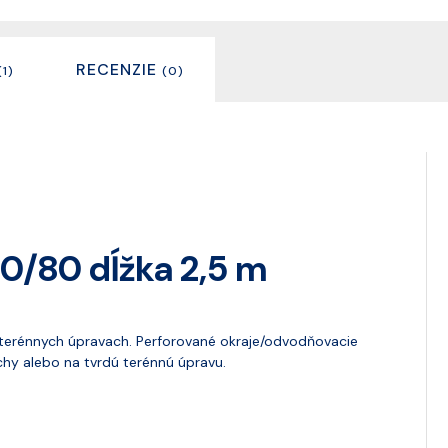
RECENZIE
(1)
(0)
0/80 dĺžka 2,5 m
ch terénnych úpravach. Perforované okraje/odvodňovacie
echy alebo na tvrdú terénnú úpravu.