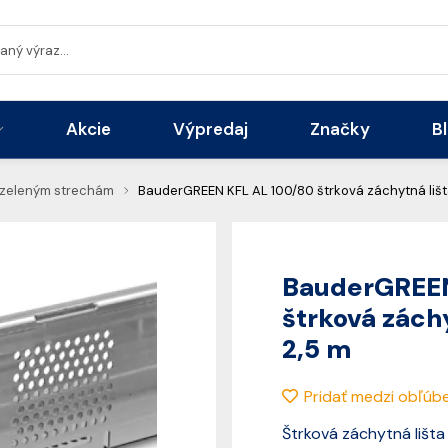
Akcie
Výpredaj
Značky
B
k zeleným strechám
BauderGREEN KFL AL 100/80 štrková záchytná lišta
BauderGREEN
štrková záchy
2,5 m
Pridať medzi obľúb
Štrková záchytná lišta z