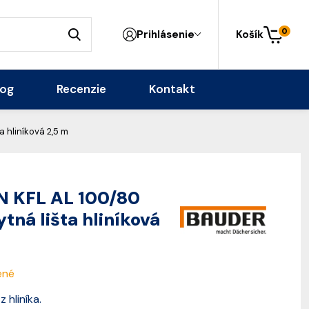
0
Prihlásenie
Košík
log
Recenzie
Kontakt
 hliníková 2,5 m
 KFL AL 100/80
tná lišta hliníková
ené
 hliníka.