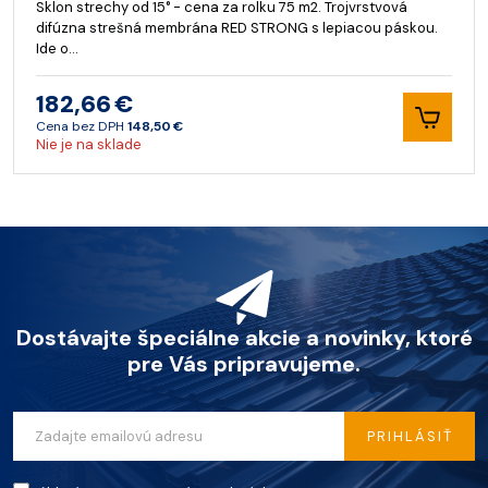
Sklon strechy od 15° - cena za rolku 75 m2. Trojvrstvová
difúzna strešná membrána RED STRONG s lepiacou páskou.
Ide o…
182,66 €
Cena bez DPH
148,50 €
Nie je na sklade
Dostávajte špeciálne akcie a novinky, ktoré
pre Vás pripravujeme.
PRIHLÁSIŤ