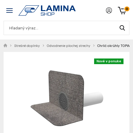
0
Strešné doplnky
Odvodnenie plochej strechy
Chrlič okrúhly TOPW
Nové v ponuke