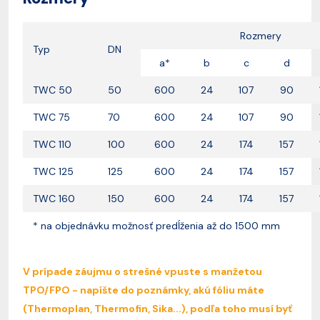
Rozmery
Typ
DN
a*
b
c
d
TWC 50
50
600
24
107
90
TWC 75
70
600
24
107
90
TWC 110
100
600
24
174
157
TWC 125
125
600
24
174
157
TWC 160
150
600
24
174
157
* na objednávku možnosť predĺženia až do 1500 mm
V prípade záujmu o strešné vpuste s manžetou
TPO/FPO - napíšte do poznámky, akú fóliu máte
(Thermoplan, Thermofin, Sika...), podľa toho musí byť