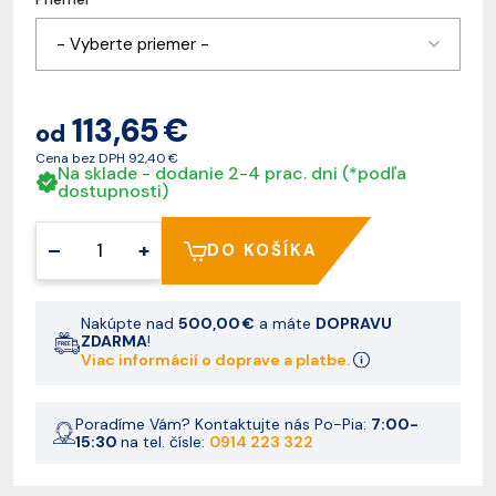
- Vyberte priemer -
113,65 €
od
Cena bez DPH
92,40 €
Na sklade - dodanie 2-4 prac. dni (*podľa
dostupnosti)
–
+
DO KOŠÍKA
Nakúpte nad
500,00 €
a máte
DOPRAVU
ZDARMA
!
Viac informácií o doprave a platbe.
Poradíme Vám? Kontaktujte nás Po-Pia:
7:00-
15:30
na tel. čísle:
0914 223 322