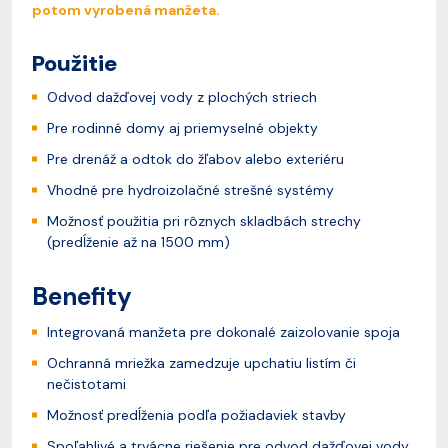
potom vyrobená manžeta.
Použitie
Odvod dažďovej vody z plochých striech
Pre rodinné domy aj priemyselné objekty
Pre drenáž a odtok do žľabov alebo exteriéru
Vhodné pre hydroizolačné strešné systémy
Možnosť použitia pri rôznych skladbách strechy
(predĺženie až na 1500 mm)
Benefity
Integrovaná manžeta pre dokonalé zaizolovanie spoja
Ochranná mriežka zamedzuje upchatiu listím či
nečistotami
Možnosť predĺženia podľa požiadaviek stavby
Spoľahlivé a trvácne riešenie pre odvod dažďovej vody