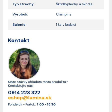
Typ strechy:
Škridloplechy a škridle
Výrobok:
Clampine
Balenie:
1 ks v krabici
Kontakt
Máte otázky ohľadom tohto produktu?
Kontaktujte nás.
0914 223 322
eshop@lamina.sk
Pondelok - Piatok:
7:00 - 15:30