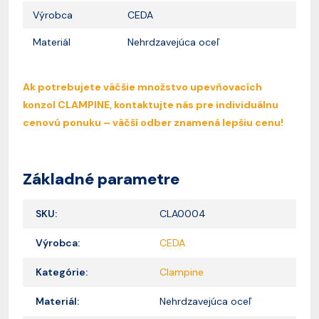
Výrobca
CEDA
Materiál
Nehrdzavejúca oceľ
Ak potrebujete väčšie množstvo upevňovacích
konzol CLAMPINE, kontaktujte nás pre individuálnu
cenovú ponuku – väčší odber znamená lepšiu cenu!
Základné parametre
SKU:
CLA0004
Výrobca:
CEDA
Kategórie:
Clampine
Materiál:
Nehrdzavejúca oceľ