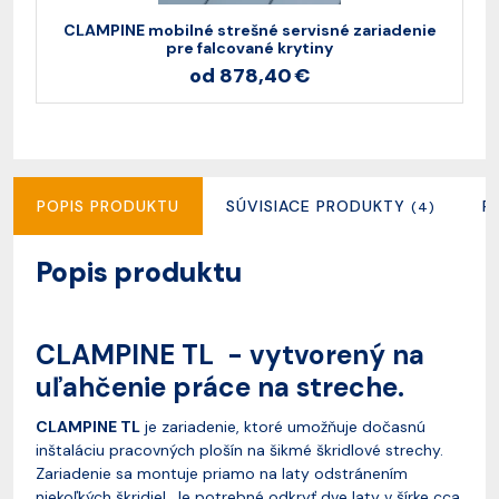
CLAMPINE mobilné strešné servisné zariadenie
pre falcované krytiny
od 878,40 €
POPIS PRODUKTU
SÚVISIACE PRODUKTY
R
(4)
Popis produktu
CLAMPINE TL - vytvorený na
uľahčenie práce na streche.
CLAMPINE TL
je zariadenie, ktoré umožňuje dočasnú
inštaláciu pracovných plošín na šikmé škridlové strechy.
Zariadenie sa montuje priamo na laty odstránením
niekoľkých škridiel. Je potrebné odkryť dve laty v šírke cca