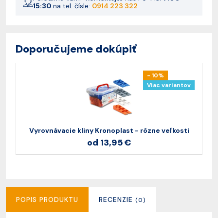
15:30
na tel. čísle:
0914 223 322
Doporučujeme dokúpiť
- 10%
Viac variantov
Vyrovnávacie kliny Kronoplast - rôzne veľkosti
od 13,95 €
POPIS PRODUKTU
RECENZIE
(0)