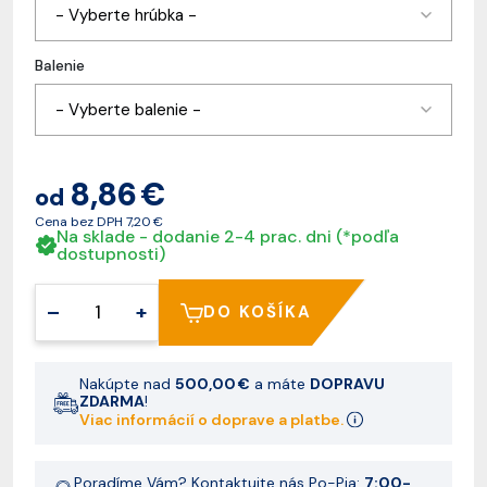
- Vyberte hrúbka -
Balenie
- Vyberte balenie -
8,86 €
od
Cena bez DPH
7,20 €
Na sklade - dodanie 2-4 prac. dni (*podľa
dostupnosti)
–
+
DO KOŠÍKA
Nakúpte nad
500,00 €
a máte
DOPRAVU
ZDARMA
!
Viac informácií o doprave a platbe.
Poradíme Vám? Kontaktujte nás Po-Pia:
7:00-