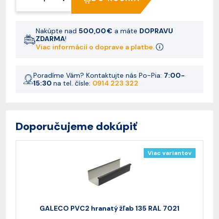
Nakúpte nad
500,00 €
a máte
DOPRAVU
ZDARMA
!
Viac informácií o doprave a platbe.
Poradíme Vám? Kontaktujte nás Po-Pia:
7:00-
15:30
na tel. čísle:
0914 223 322
Doporučujeme dokúpiť
Viac variantov
GALECO PVC2 hranatý žľab 135 RAL 7021
G