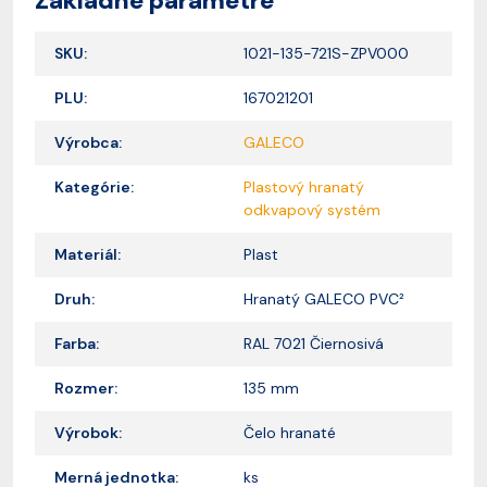
Základné parametre
SKU:
1021-135-721S-ZPV000
PLU:
167021201
Výrobca:
GALECO
Kategórie:
Plastový hranatý
odkvapový systém
Materiál:
Plast
Druh:
Hranatý GALECO PVC²
Farba:
RAL 7021 Čiernosivá
Rozmer:
135 mm
Výrobok:
Čelo hranaté
Merná jednotka:
ks