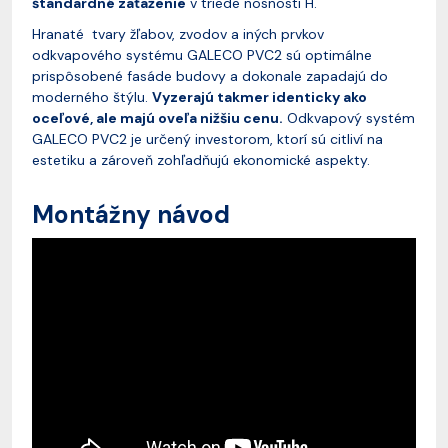
štandardné zaťaženie
v triede nosnosti H.
Hranaté tvary žľabov, zvodov a iných prvkov
odkvapového systému GALECO PVC2 sú optimálne
prispôsobené fasáde budovy a dokonale zapadajú do
moderného štýlu.
Vyzerajú takmer identicky ako
oceľové, ale majú oveľa nižšiu cenu.
Odkvapový systém
GALECO PVC2 je určený investorom, ktorí sú citliví na
estetiku a zároveň zohľadňujú ekonomické aspekty.
Montážny návod