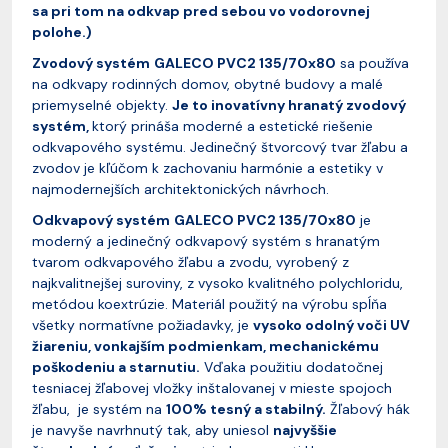
sa pri tom na odkvap pred sebou vo vodorovnej
polohe.)
Zvodový systém
GALECO PVC2 135/70x80
sa používa
na odkvapy rodinných domov, obytné budovy a malé
priemyselné objekty.
Je to inovatívny hranatý zvodový
systém,
ktorý prináša moderné a estetické riešenie
odkvapového systému. Jedinečný štvorcový tvar žľabu a
zvodov je kľúčom k zachovaniu harmónie a estetiky v
najmodernejších architektonických návrhoch.
Odkvapový systém
GALECO PVC2 135/70x80
je
moderný a jedinečný odkvapový systém s hranatým
tvarom odkvapového žľabu a zvodu, vyrobený z
najkvalitnejšej suroviny, z vysoko kvalitného polychloridu,
metódou koextrúzie. Materiál použitý na výrobu spĺňa
všetky normatívne požiadavky, je
vysoko odolný voči UV
žiareniu, vonkajším podmienkam, mechanickému
poškodeniu a starnutiu.
Vďaka použitiu dodatočnej
tesniacej žľabovej vložky inštalovanej v mieste spojoch
žľabu, je systém na
100% tesný a stabilný.
Žľabový hák
je navyše navrhnutý tak, aby uniesol
najvyššie