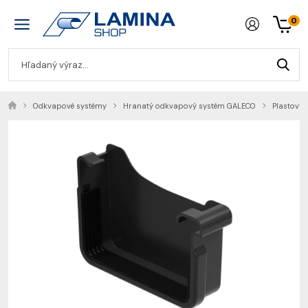
0
Odkvapové systémy
Hranatý odkvapový systém GALECO
Plastový