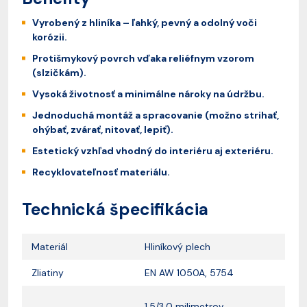
Vyrobený z hliníka – ľahký, pevný a odolný voči
korózii.
Protišmykový povrch vďaka reliéfnym vzorom
(slzičkám).
Vysoká životnosť a minimálne nároky na údržbu.
Jednoduchá montáž a spracovanie (možno strihať,
ohýbať, zvárať, nitovať, lepiť).
Estetický vzhľad vhodný do interiéru aj exteriéru.
Recyklovateľnosť materiálu.
Technická špecifikácia
Materiál
Hliníkový plech
Zliatiny
EN AW 1050A, 5754
1,5/3,0 milimetrov