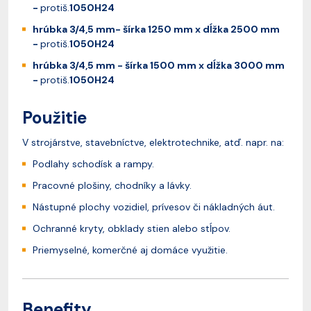
-
protiš.
1050H24
hrúbka 3/4,5 mm- šírka 1250 mm x dĺžka 2500 mm
-
protiš.
1050H24
hrúbka 3/4,5 mm - šírka 1500 mm x dĺžka 3000 mm
-
protiš.
1050H24
Použitie
V strojárstve, stavebníctve, elektrotechnike, atď. napr. na:
Podlahy schodísk a rampy.
Pracovné plošiny, chodníky a lávky.
Nástupné plochy vozidiel, prívesov či nákladných áut.
Ochranné kryty, obklady stien alebo stĺpov.
Priemyselné, komerčné aj domáce využitie.
Benefity