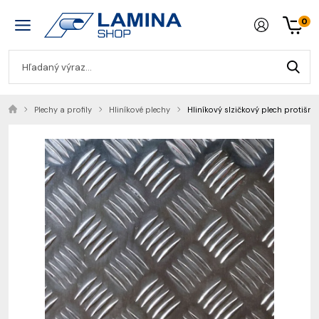
0
Plechy a profily
Hliníkové plechy
Hliníkový slzičkový plech protišm