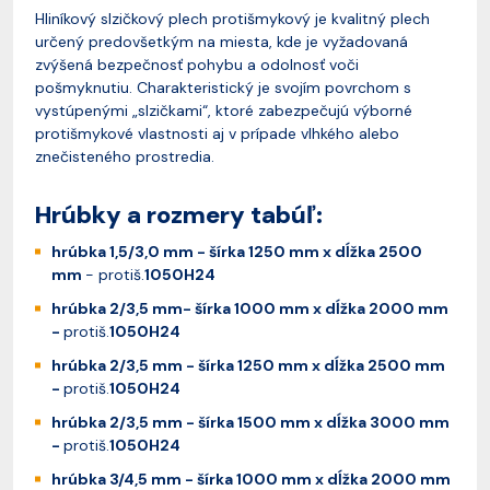
Hliníkový slzičkový plech protišmykový je kvalitný plech
určený predovšetkým na miesta, kde je vyžadovaná
zvýšená bezpečnosť pohybu a odolnosť voči
pošmyknutiu. Charakteristický je svojím povrchom s
vystúpenými „slzičkami“, ktoré zabezpečujú výborné
protišmykové vlastnosti aj v prípade vlhkého alebo
znečisteného prostredia.
Hrúbky a rozmery tabúľ:
hrúbka 1,5/3,0 mm - šírka 1250 mm x dĺžka 2500
mm
- protiš.
1050H24
hrúbka 2/3,5 mm- šírka 1000 mm x dĺžka 2000 mm
-
protiš.
1050H24
hrúbka 2/3,5 mm - šírka 1250 mm x dĺžka 2500 mm
-
protiš.
1050H24
hrúbka 2/3,5 mm - šírka 1500 mm x dĺžka 3000 mm
-
protiš.
1050H24
hrúbka 3/4,5 mm - šírka 1000 mm x dĺžka 2000 mm