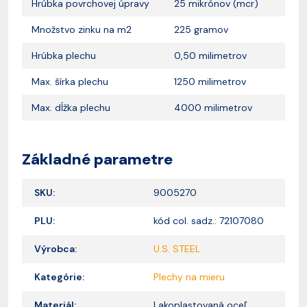
Hrúbka povrchovej úpravy
25 mikrónov (mcr)
Množstvo zinku na m2
225 gramov
Hrúbka plechu
0,50 milimetrov
Max. šírka plechu
1250 milimetrov
Max. dĺžka plechu
4000 milimetrov
Základné parametre
SKU:
9005270
PLU:
kód col. sadz.: 72107080
Výrobca:
U.S. STEEL
Kategórie:
Plechy na mieru
Materiál:
Lakoplastovaná oceľ