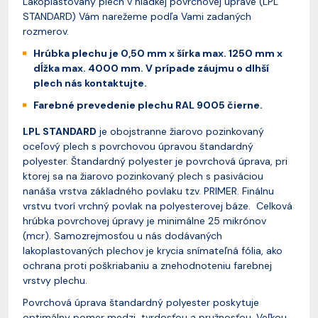
Lakoplastovaný plech v hladkej povrchovej úprave (LPL
STANDARD) Vám narežeme podľa Vami zadaných
rozmerov.
Hrúbka plechu je 0,50 mm x šírka max. 1250 mm x
d
ĺžka max. 4000 mm. V prípade záujmu o dlhší
plech nás kontaktujte.
Farebné prevedenie plechu RAL 9005 čierne.
LPL STANDARD
je obojstranne žiarovo pozinkovaný
oceľový plech s povrchovou úpravou štandardný
polyester. Štandardný polyester je povrchová úprava, pri
ktorej sa na žiarovo pozinkovaný plech s pasiváciou
nanáša vrstva základného povlaku tzv. PRIMER. Finálnu
vrstvu tvorí vrchný povlak na polyesterovej báze. Celková
hrúbka povrchovej úpravy je minimálne 25 mikrónov
(mcr). Samozrejmosťou u nás dodávaných
lakoplastovaných plechov je krycia snímateľná fólia, ako
ochrana proti poškriabaniu a znehodnoteniu farebnej
vrstvy plechu.
Povrchová úprava štandardný polyester poskytuje
optimálny pomer medzi tvrdosťou a pružnosťou. Veľkou