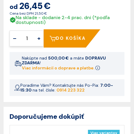
26,45 €
od
Cena bez DPH
21,50 €
Na sklade - dodanie 2-4 prac. dni (*podľa
dostupnosti)
–
+
DO KOŠÍKA
Nakúpte nad
500,00 €
a máte
DOPRAVU
ZDARMA
!
Viac informácií o doprave a platbe.
Poradíme Vám? Kontaktujte nás Po-Pia:
7:00-
15:30
na tel. čísle:
0914 223 322
Doporučujeme dokúpiť
Viac variantov