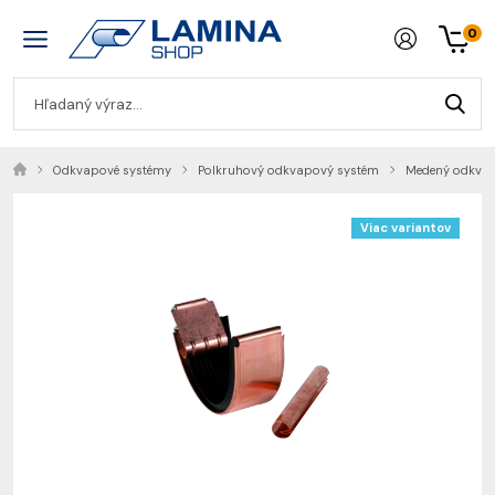
0
Odkvapové systémy
Polkruhový odkvapový systém
Medený odkva
Viac variantov