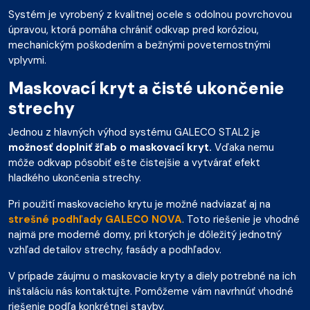
Systém je vyrobený z kvalitnej ocele s odolnou povrchovou
úpravou, ktorá pomáha chrániť odkvap pred koróziou,
mechanickým poškodením a bežnými poveternostnými
vplyvmi.
Maskovací kryt a čisté ukončenie
strechy
Jednou z hlavných výhod systému GALECO STAL2 je
možnosť doplniť žľab o maskovací kryt.
Vďaka nemu
môže odkvap pôsobiť ešte čistejšie a vytvárať efekt
hladkého ukončenia strechy.
Pri použití maskovacieho krytu je možné nadviazať aj na
strešné podhľady GALECO NOVA
. Toto riešenie je vhodné
najmä pre moderné domy, pri ktorých je dôležitý jednotný
vzhľad detailov strechy, fasády a podhľadov.
V prípade záujmu o maskovacie kryty a diely potrebné na ich
inštaláciu nás kontaktujte. Pomôžeme vám navrhnúť vhodné
riešenie podľa konkrétnej stavby.