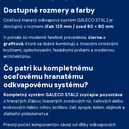
Dostupné rozmery a farby
Oceľový hranatý odkvapový systém GALECO STAL2 je
dostupný v rozmere
žľab 125 mm / zvod 80 × 80 mm
.
V ponuke sú moderné farebné prevedenia,
čierna
a
grafitová
, ktoré sa dobre kombinujú s tmavými strešnými
krytinami, oplechovaním, fasádnymi prvkami a modernou
architektúrou.
Čo patrí ku kompletnému
oceľovému hranatému
odkvapovému systému?
Kompletný systém GALECO STAL2 zvyčajne pozostáva
z hranatých žľabov, hranatých zvodových rúr, čelových alebo
krokvových hákov, rohov, kotlíkov, čiel, spojok, kolien, objímok a
ďalšieho príslušenstva.
Presný počet komponentov závisí od dĺžky odkvapových