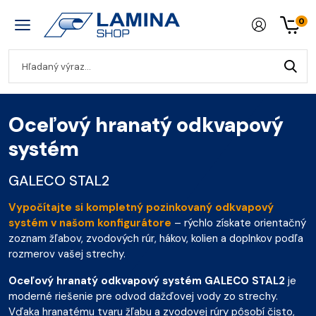
0
Oceľový hranatý odkvapový
systém
GALECO STAL2
Vypočítajte si kompletný pozinkovaný odkvapový
systém v našom konfigurátore
– rýchlo získate orientačný
zoznam žľabov, zvodových rúr, hákov, kolien a doplnkov podľa
rozmerov vašej strechy.
Oceľový hranatý odkvapový systém GALECO STAL2
je
moderné riešenie pre odvod dažďovej vody zo strechy.
Vďaka hranatému tvaru žľabu a zvodovej rúry pôsobí čisto,