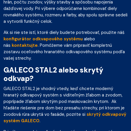
hrán, počtu zvodov, výšky stavby a spôsobu napojenia
dažďovej vody. Pri výbere odporúčame kombinovať diely
rovnakého systému, rozmeru a farby, aby spolu správne sedeli
a vytvorili funkčný celok.
Ak si nie ste istí, ktoré diely budete potrebovať, použite náš
konfigurátor odkvapového systému
alebo
nás
kontaktujte
. Pomôžeme vám pripraviť kompletnú
zostavu oceľového hranatého odkvapového systému podľa
vašej strechy.
GALECO STAL2 alebo skrytý
odkvap?
GALECO STAL2 je vhodný vtedy, keď chcete moderný
hranatý odkvapový systém s viditeľným žľabom a zvodom,
poprípade žľabom skrytým pod maskovacím krytom. Ak
hľadáte riešenie pre dom bez presahu strechy, pri ktorom je
zvodová rúra ukrytá vo fasáde, pozrite si
skrytý odkvapový
systém GALECO
.