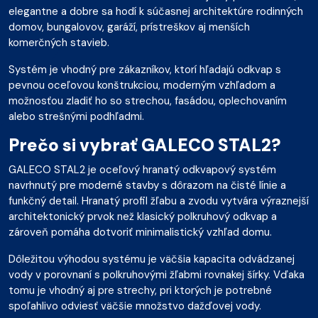
elegantne a dobre sa hodí k súčasnej architektúre rodinných
domov, bungalovov, garáží, prístreškov aj menších
komerčných stavieb.
Systém je vhodný pre zákazníkov, ktorí hľadajú odkvap s
pevnou oceľovou konštrukciou, moderným vzhľadom a
možnosťou zladiť ho so strechou, fasádou, oplechovaním
alebo strešnými podhľadmi.
Prečo si vybrať GALECO STAL2?
GALECO STAL2 je oceľový hranatý odkvapový systém
navrhnutý pre moderné stavby s dôrazom na čisté línie a
funkčný detail. Hranatý profil žľabu a zvodu vytvára výraznejší
architektonický prvok než klasický polkruhový odkvap a
zároveň pomáha dotvoriť minimalistický vzhľad domu.
Dôležitou výhodou systému je väčšia kapacita odvádzanej
vody v porovnaní s polkruhovými žľabmi rovnakej šírky. Vďaka
tomu je vhodný aj pre strechy, pri ktorých je potrebné
spoľahlivo odviesť väčšie množstvo dažďovej vody.