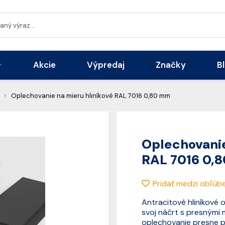
Akcie
Výpredaj
Značky
B
Oplechovanie na mieru hliníkové RAL 7016 0,80 mm
Oplechovanie
RAL 7016 0,
Pridať medzi obľúb
Antracitové hliníkové 
svoj náčrt s presnými
oplechovanie presne po