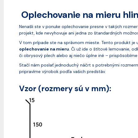
Oplechovanie na mieru hli
Nenašli ste v ponuke oplechovanie presne v takých rozmer
projekt, kde nevyhovuje ani jedna zo štandardných možno
V tom prípade ste na správnom mieste. Tento produkt je u
oplechovanie na mieru
. Či už ide o štítové lemovanie, 
či obrysový plech alebo aj niečo úplne iné – prispôsobím
Stačí nám poslať jednoduchý náčrt s potrebnými rozmer
pripravíme výrobok podľa vašich predstáv.
Vzor (rozmery sú v mm):