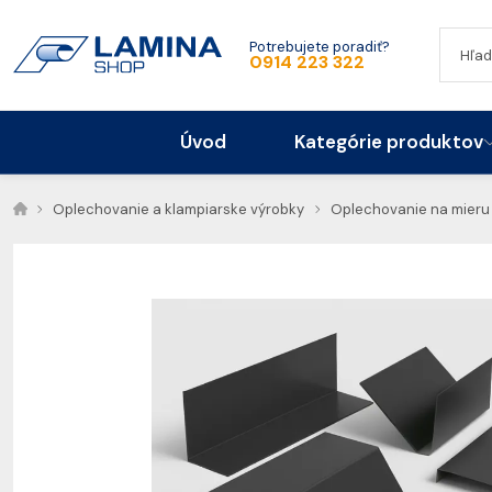
Potrebujete poradiť?
0914 223 322
Úvod
Kategórie produktov
Oplechovanie a klampiarske výrobky
Oplechovanie na mieru