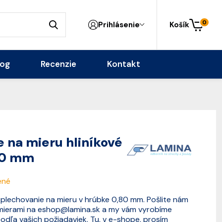
0
Prihlásenie
Košík
log
Recenzie
Kontakt
 na mieru hliníkové
80 mm
ené
oplechovanie na mieru v hrúbke 0,80 mm. Pošlite nám
 mierami na
eshop@lamina.sk
a my vám vyrobíme
dľa vašich požiadaviek. Tu, v e-shope, prosím