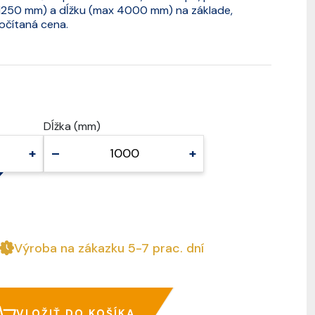
x 1250 mm) a dĺžku (max 4000 mm) na základe,
očítaná cena.
Dĺžka (mm)
+
–
+
Výroba na zákazku 5-7 prac. dní
VLOŽIŤ DO KOŠÍKA