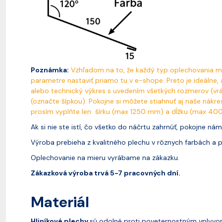
Poznámka:
Vzhľadom na to, že každý typ oplechovania má
parametre nastaviť priamo tu v e-shope. Preto je ideálne,
alebo technický výkres s uvedením všetkých rozmerov (vrát
(označte šípkou). Pokojne si môžete stiahnuť aj naše nákre
prosím vyplňte len šírku (max 1250 mm) a dĺžku (max 40
Ak si nie ste istí, čo všetko do náčrtu zahrnúť, pokojne ná
Výroba prebieha z kvalitného plechu v rôznych farbách a p
Oplechovanie na mieru vyrábame na zákazku.
Zákazková výroba trvá 5-7 pracovných dní.
Materiál
Hliníkové plechy
sú odolné proti poveternostným vplyvom 