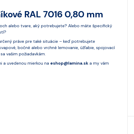
níkové RAL 7016 0,80 mm
och alebo tvare, aký potrebujete? Alebo máte špecifický
stí?
rčený práve pre také situácie – keď potrebujete
odkvapové, bočné alebo vrchné lemovanie, úžľabie, spojovací
e sa vašim požiadavkám.
mi a uvedenou mierkou na
eshop@lamina.sk
a my vám