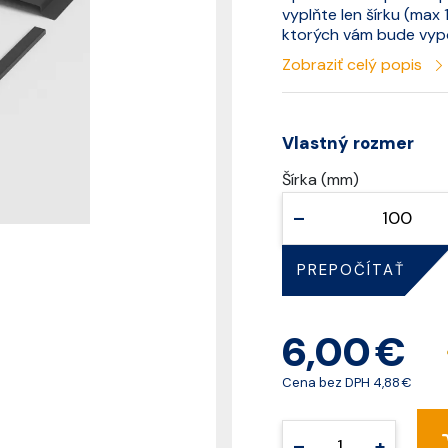
vyplňte len šírku (ma
ktorých vám bude vyp
Zobraziť celý popis
Vlastný rozmer
Šírka (mm)
–
PREPOČÍTAŤ
6,00 €
Cena bez DPH
4,88 €
–
+