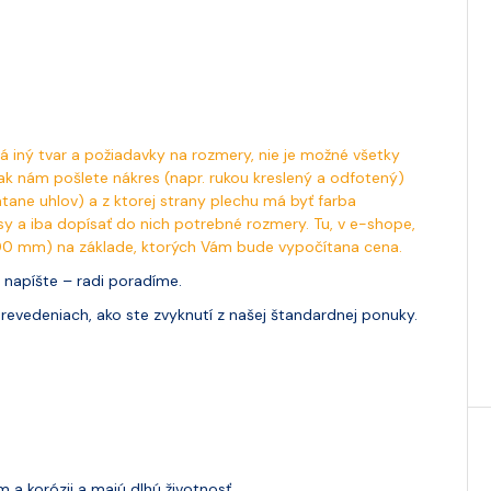
 iný tvar a požiadavky na rozmery, nie je možné všetky
 ak nám pošlete nákres (napr. rukou kreslený a odfotený)
ane uhlov) a z ktorej strany plechu má byť farba
sy a iba dopísať do nich potrebné rozmery. Tu, v e-shope,
00 mm) na základe, ktorých Vám bude vypočítana cena.
m napíšte – radi poradíme.
revedeniach, ako ste zvyknutí z našej štandardnej ponuky.
a korózii a majú dlhú životnosť.