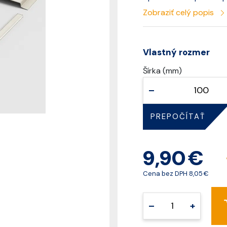
Zobraziť celý popis
Vlastný rozmer
Šírka (mm)
–
PREPOČÍTAŤ
9,90 €
Cena bez DPH
8,05 €
–
+