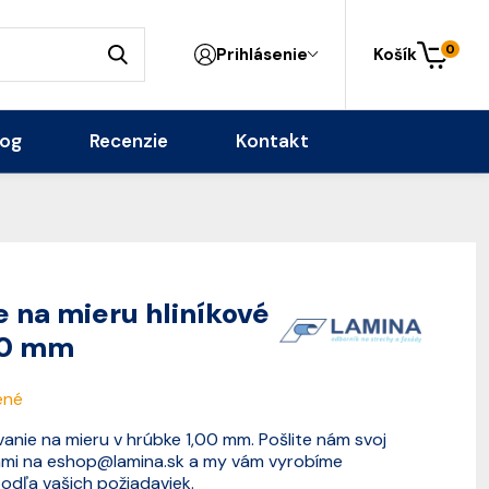
0
Prihlásenie
Košík
log
Recenzie
Kontakt
 na mieru hliníkové
00 mm
ené
ovanie na mieru v hrúbke 1,00 mm. Pošlite nám svoj
ami na
eshop@lamina.sk
a my vám vyrobíme
odľa vašich požiadaviek.