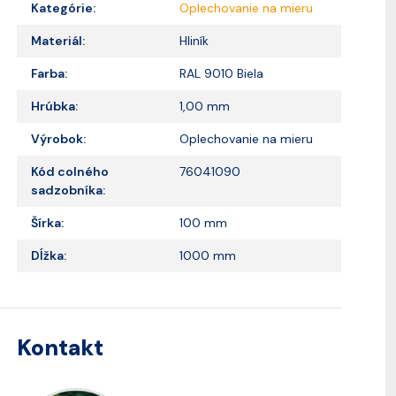
Kategórie:
Oplechovanie na mieru
Materiál:
Hliník
Farba:
RAL 9010 Biela
Hrúbka:
1,00 mm
Výrobok:
Oplechovanie na mieru
Kód colného
76041090
sadzobníka:
Šírka:
100 mm
Dĺžka:
1000 mm
Kontakt