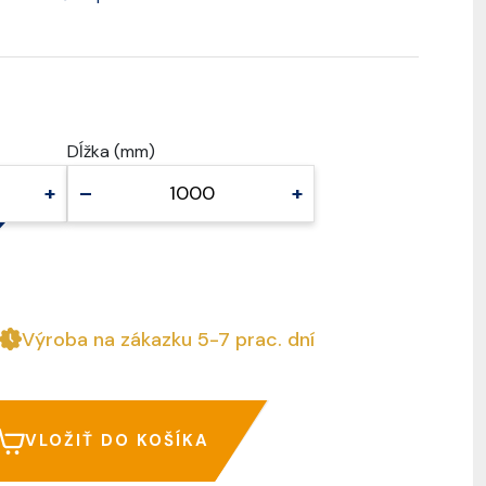
Dĺžka (mm)
+
–
+
Výroba na zákazku 5-7 prac. dní
VLOŽIŤ DO KOŠÍKA