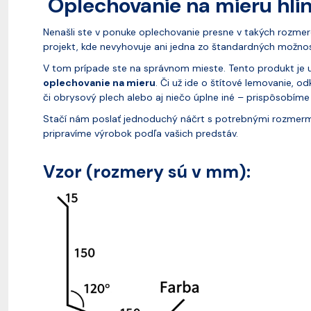
Oplechovanie na mieru hli
Nenašli ste v ponuke oplechovanie presne v takých rozmer
projekt, kde nevyhovuje ani jedna zo štandardných možno
V tom prípade ste na správnom mieste. Tento produkt je u
oplechovanie na mieru
. Či už ide o štítové lemovanie, 
či obrysový plech alebo aj niečo úplne iné – prispôsobím
Stačí nám poslať jednoduchý náčrt s potrebnými rozmer
pripravíme výrobok podľa vašich predstáv.
Vzor (rozmery sú v mm):