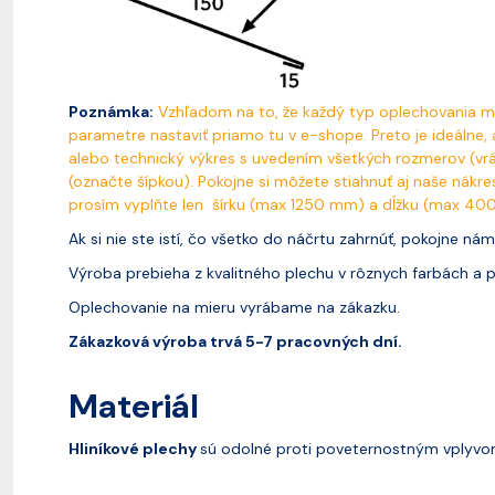
Poznámka:
Vzhľadom na to, že každý typ oplechovania má
parametre nastaviť priamo tu v e-shope. Preto je ideálne,
alebo technický výkres s uvedením všetkých rozmerov (vrát
(označte šípkou). Pokojne si môžete stiahnuť aj naše nákre
prosím vyplňte len šírku (max 1250 mm) a dĺžku (max 40
Ak si nie ste istí, čo všetko do náčrtu zahrnúť, pokojne ná
Výroba prebieha z kvalitného plechu v rôznych farbách a p
Oplechovanie na mieru vyrábame na zákazku.
Zákazková výroba trvá 5-7 pracovných dní.
Materiál
Hliníkové plechy
sú odolné proti poveternostným vplyvom 