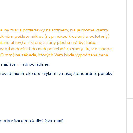
 iný tvar a požiadavky na rozmery, nie je možné všetky
 ak nám pošlete nákres (napr. rukou kreslený a odfotený)
ane uhlov) a z ktorej strany plechu má byť farba
sy a iba dopísať do nich potrebné rozmery. Tu, v e-shope,
00 mm) na základe, ktorých Vám bude vypočítana cena.
m napíšte – radi poradíme.
revedeniach, ako ste zvyknutí z našej štandardnej ponuky.
a korózii a majú dlhú životnosť.