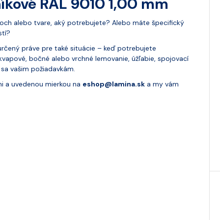
níkové RAL 9010 1,00 mm
och alebo tvare, aký potrebujete? Alebo máte špecifický
stí?
rčený práve pre také situácie – keď potrebujete
odkvapové, bočné alebo vrchné lemovanie, úžľabie, spojovací
e sa vašim požiadavkám.
mi a uvedenou mierkou na
eshop@lamina.sk
a my vám