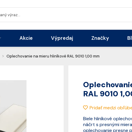
Akcie
Výpredaj
Značky
B
Oplechovanie na mieru hliníkové RAL 9010 1,00 mm
Oplechovanie
RAL 9010 1,
Pridať medzi obľúb
Biele hliníkové oplech
náčrt s presnými mier
oplechovanie presne p