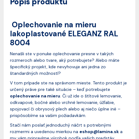
Popis produktu
Oplechovanie na mieru
lakoplastované ELEGANZ RAL
8004
Nenašli ste v ponuke oplechovanie presne v takých
rozmeroch alebo tvare, aký potrebujete? Alebo máte
špecifický projekt, kde nevyhovuje ani jedna zo
štandardných možností?
V tom prípade ste na správnom mieste. Tento produkt je
určený práve pre také situácie – keď potrebujete
oplechovanie na mieru
. Či už ide o štítové lemovanie,
odkvapové, bočné alebo vrchné lemovanie, úžľabie,
spojovací či obrysový plech alebo aj niečo úplne iné –
prispôsobíme sa vašim požiadavkám.
Stačí nám poslať jednoduchý náčrt s potrebnými
rozmermi a uvedenou mierkou na
eshop@lamina.sk
a
my vám pripravíme výrobok podľa vašich predstáv.