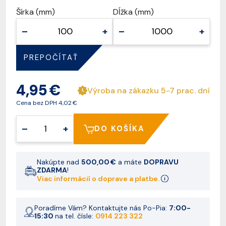
Šírka (mm)
Dĺžka (mm)
–
+
–
+
PREPOČÍTAŤ
4,95 €
Výroba na zákazku 5-7 prac. dní
Cena bez DPH
4,02 €
–
+
DO KOŠÍKA
Nakúpte nad
500,00 €
a máte
DOPRAVU
ZDARMA
!
Viac informácií o doprave a platbe.
Poradíme Vám? Kontaktujte nás Po-Pia:
7:00-
15:30
na tel. čísle:
0914 223 322