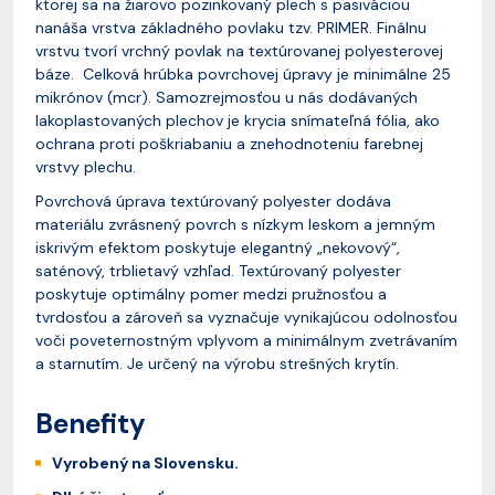
ktorej sa na žiarovo pozinkovaný plech s pasiváciou
nanáša vrstva základného povlaku tzv. PRIMER. Finálnu
vrstvu tvorí vrchný povlak na textúrovanej polyesterovej
báze. Celková hrúbka povrchovej úpravy je minimálne 25
mikrónov (mcr). Samozrejmosťou u nás dodávaných
lakoplastovaných plechov je krycia snímateľná fólia, ako
ochrana proti poškriabaniu a znehodnoteniu farebnej
vrstvy plechu.
Povrchová úprava textúrovaný polyester dodáva
materiálu zvrásnený povrch s nízkym leskom a jemným
iskrivým efektom poskytuje elegantný „nekovový“,
saténový, trblietavý vzhľad. Textúrovaný polyester
poskytuje optimálny pomer medzi pružnosťou a
tvrdosťou a zároveň sa vyznačuje vynikajúcou odolnosťou
voči poveternostným vplyvom a minimálnym zvetrávaním
a starnutím. Je určený na výrobu strešných krytín.
Benefity
Vyrobený na Slovensku.