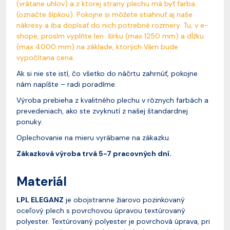
(vrátane uhlov) a z ktorej strany plechu má byť farba
(označte šípkou). Pokojne si môžete stiahnuť aj naše
nákresy a iba dopísať do nich potrebné rozmery. Tu, v e-
shope, prosím vyplňte len šírku (max 1250 mm) a dĺžku
(max 4000 mm) na základe, ktorých Vám bude
vypočítana cena.
Ak si nie ste istí, čo všetko do náčrtu zahrnúť, pokojne
nám napíšte – radi poradíme.
Výroba prebieha z kvalitného plechu v rôznych farbách a
prevedeniach, ako ste zvyknutí z našej štandardnej
ponuky.
Oplechovanie na mieru vyrábame na zákazku.
Zákazková výroba trvá 5-7 pracovných dní.
Materiál
LPL ELEGANZ
je obojstranne žiarovo pozinkovaný
oceľový plech s povrchovou úpravou textúrovaný
polyester. Textúrovaný polyester je povrchová úprava, pri