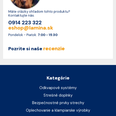
Máte otázky ohľadom tohto produktu?
Kontaktujte nás.
0914 223 322
eshop@lamina.sk
Pondelok - Piatok:
7:00 - 15:30
recenzie
Pozrite si naše
Kategórie
Odkvapové systémy
Strešné doplnky
Bezpečnostné prvky strechy
Oplechovanie a klampiarske výrobky