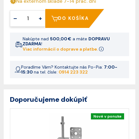
Na externom sklade 7-14 prac. dní
–
+
DO KOŠÍKA
Nakúpte nad
500,00 €
a máte
DOPRAVU
ZDARMA
!
Viac informácií o doprave a platbe.
Poradíme Vám? Kontaktujte nás Po-Pia:
7:00-
15:30
na tel. čísle:
0914 223 322
Doporučujeme dokúpiť
Nové v ponuke