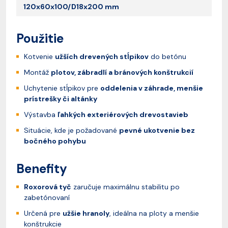
120x60x100/D18x200 mm
Použitie
Kotvenie
užších drevených stĺpikov
do betónu
Montáž
plotov, zábradlí a bránových konštrukcií
Uchytenie stĺpikov pre
oddelenia v záhrade, menšie
prístrešky či altánky
Výstavba
ľahkých exteriérových drevostavieb
Situácie, kde je požadované
pevné ukotvenie bez
bočného pohybu
Benefity
Roxorová tyč
zaručuje maximálnu stabilitu po
zabetónovaní
Určená pre
užšie hranoly
, ideálna na ploty a menšie
konštrukcie