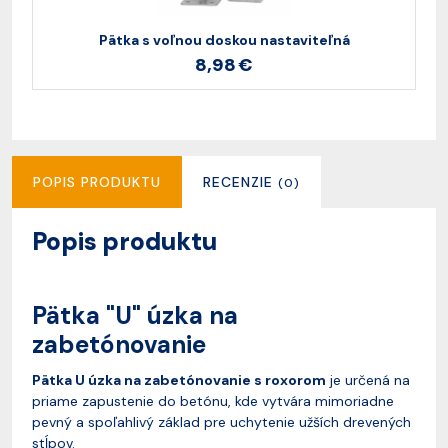
Pätka s voľnou doskou nastaviteľná
8,98 €
POPIS PRODUKTU
RECENZIE
(0)
Popis produktu
Pätka "U" úzka na
zabetónovanie
Pätka U úzka na zabetónovanie s roxorom
je určená na
priame zapustenie do betónu, kde vytvára mimoriadne
pevný a spoľahlivý základ pre uchytenie užších drevených
stĺpov.