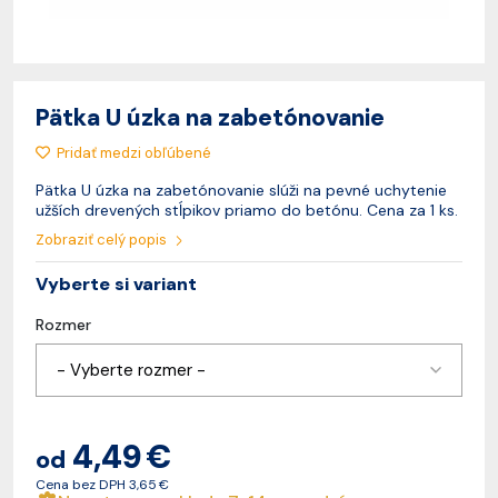
Pätka U úzka na zabetónovanie
Pridať medzi obľúbené
Pätka U úzka na zabetónovanie slúži na pevné uchytenie
užších drevených stĺpikov priamo do betónu. Cena za 1 ks.
Zobraziť celý popis
Vyberte si variant
Rozmer
- Vyberte rozmer -
4,49 €
od
Cena bez DPH
3,65 €