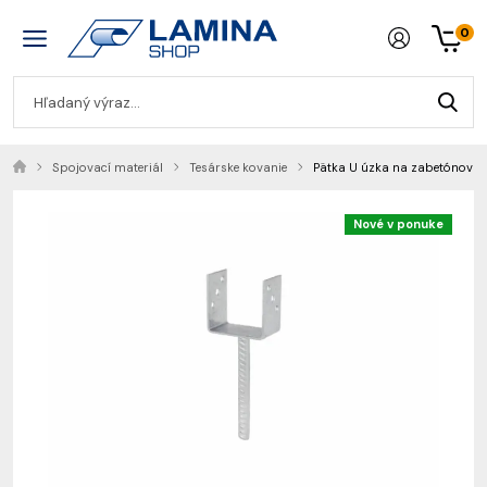
0
Spojovací materiál
Tesárske kovanie
Pätka U úzka na zabetónovan
Nové v ponuke