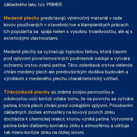
základného laku tzv. PRIMER.
Medené plechy
predstavujú výnimočný materiál v rade
kovov používaných v stavebníctve a klampiarskych prácach.
Ich popularita sa spája nielen s vysokou trvanlivosťou, ale aj s
estetickými vlastnosťami.
Medené plechy sa vyznačujú typickou farbou, ktorá časom
pod vplyvom poveternostných podmienok oxiduje a vytvára
ochrannú vrstvu zvanú patina. Táto zelenkavá vrstva nielenže
chráni medený plech ale predovšetkým dodáva budovám a
výrobkom z medeného plechu charakteristický vzhľad.
Titánzinkové plechy
sú známe svojou pevnosťou a
odolnosťou voči korózii vďaka tomu, že na povrchu sa vytvára
patina, ktorá plech chráni pred vonkajšími vplyvmi. Pôsobením
základných zložiek atmosféry na kovový povrch zinku
dochádza k chemickej reakcii, ktorou vzniká patina. Vytvorená
patina bráni ďalšiemu kontaktu zinku s atmosférou a udržuje
tak mieru korózie zinku na nízkej úrovni.