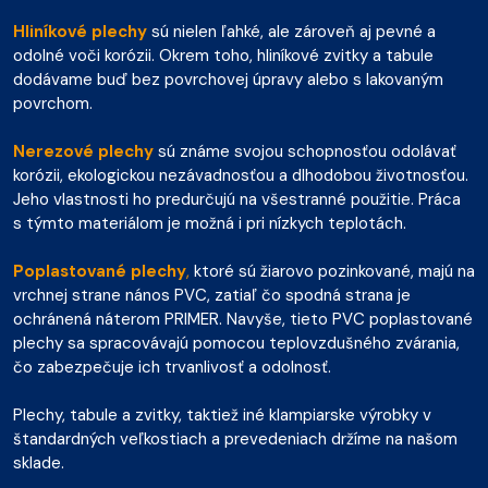
Hliníkové plechy
sú nielen ľahké, ale zároveň aj pevné a
odolné voči korózii. Okrem toho, hliníkové zvitky a tabule
dodávame buď bez povrchovej úpravy alebo s lakovaným
povrchom.
Nerezové plechy
sú známe svojou schopnosťou odolávať
korózii, ekologickou nezávadnosťou a dlhodobou životnosťou.
Jeho vlastnosti ho predurčujú na všestranné použitie. Práca
s týmto materiálom je možná i pri nízkych teplotách.
Poplastované plechy
,
ktoré sú žiarovo pozinkované, majú na
vrchnej strane nános PVC, zatiaľ čo spodná strana je
ochránená náterom PRIMER. Navyše, tieto PVC poplastované
plechy sa spracovávajú pomocou teplovzdušného zvárania,
čo zabezpečuje ich trvanlivosť a odolnosť.
Plechy, tabule a zvitky, taktiež iné klampiarske výrobky v
štandardných veľkostiach a prevedeniach držíme na našom
sklade.