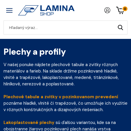
0
Plechy a profily
V našej ponuke nájdete plechové tabule a zvitky rôznych
materiálov a farieb. Na sklade držíme pozinkované hladké,
vlnité a trapézové, lakoplastované, medené, titánzinkové,
hliníkové, nerezové a poplastované.
Plechové tabule a zvitky v pozinkovanom prevedení
poznáme hladké, vlnité či trapézové, čo umožňuje ich využitie
v rôznych konštrukčných a dizajnových riešeniach.
Lakoplastované plechy
sú ďalšou variantou, kde sa na
obojstranne žiarovo pozinkovaný plech nanáša vrstva