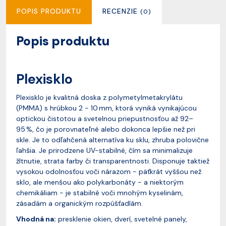
POPIS PRODUKTU
RECENZIE
(0)
Popis produktu
Plexisklo
Plexisklo je kvalitná doska z polymetylmetakrylátu
(PMMA) s hrúbkou 2 - 10 mm, ktorá vyniká vynikajúcou
optickou čistotou a svetelnou priepustnosťou až 92–
95 %, čo je porovnateľné alebo dokonca lepšie než pri
skle. Je to odľahčená alternatíva ku sklu, zhruba polovične
ľahšia. Je prirodzene UV-stabilné, čím sa minimalizuje
žltnutie, strata farby či transparentnosti. Disponuje taktiež
vysokou odolnosťou voči nárazom - päťkrát vyššou než
sklo, ale menšou ako polykarbonáty - a niektorým
chemikáliam - je stabilné voči mnohým kyselinám,
zásadám a organickým rozpúšťadlám.
Vhodná na:
presklenie okien, dverí, svetelné panely,