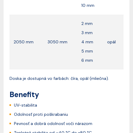
10 mm
2 mm
3 mm
2050 mm
3050 mm
4 mm
opál
5 mm
6 mm
Doska je dostupná vo farbách: číra, opál (mliečna).
Benefity
UV-stabilita
Odolnosť proti poškrabaniu
Pevnosť a dobrá odolnosť voči nárazom
Teplotná stabilita od –40 °C do +80 °C