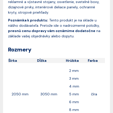
reklamné a výstavné stojany, osvetlenie, svetelné boxy,
dizajnové prvky, interiérové deliace panely, ochranné
kryty, strojové priehľady.
Poznámka k produktu:
Tento produkt je na sklade u
nášho dodávateľa. Pretože ide o nadrozmerné položky,
presnú cenu dopravy vám oznámime dodatočne
na
základe vašej objednávky alebo dopytu.
Rozmery
Šírka
Dĺžka
Hrúbka
Farba
2 mm
3 mm
4 mm
2050 mm
3050 mm
5 mm
číra
6 mm
8 mm