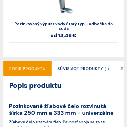
Pozinkovaný výpust vody Starý typ - odbočka do
P
suda
od 14,46 €
POPIS PRODUKTU
SÚVISIACE PRODUKTY
RE
(1)
Popis produktu
Pozinkované žľabové čelo rozvinutá
šírka 250 mm a 333 mm - univerzálne
Žľabové čelo
uzatvára žľab. Pevnosť spoja sa zaistí