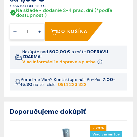
Cena bez DPH
1,30 €
Na sklade - dodanie 2-4 prac. dni (*podľa
dostupnosti)
–
+
DO KOŠÍKA
Nakúpte nad
500,00 €
a máte
DOPRAVU
ZDARMA
!
Viac informácií o doprave a platbe.
Poradíme Vám? Kontaktujte nás Po-Pia:
7:00-
15:30
na tel. čísle:
0914 223 322
Doporučujeme dokúpiť
- 20%
Viac variantov