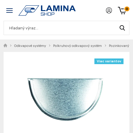
0
Odkvapové systémy
Polkruhový odkvapový systém
Pozinkovaný o
Viac variantov