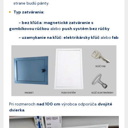
strane budú pánty.
Typ zatvárania:
- bez kľúča:
magnetické zatváranie s
gombíkovou rúčkou
alebo
push systém bez rúčky
- uzamykanie na kľúč: elektrikársky kľúč
alebo
fab
Pri rozmeroch
nad 100 cm
výrobca odporúča
dvojité
dvierka
.