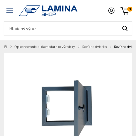
0
Oplechovanie a klampiarske výrobky
Revízne dvierka
Revízne dvier