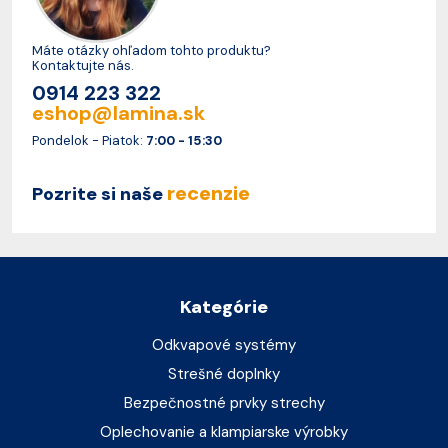
Máte otázky ohľadom tohto produktu?
Kontaktujte nás.
0914 223 322
eshop@lamina.sk
Pondelok - Piatok:
7:00 - 15:30
recenzie
Pozrite si naše
Kategórie
Odkvapové systémy
Strešné doplnky
Bezpečnostné prvky strechy
Oplechovanie a klampiarske výrobky