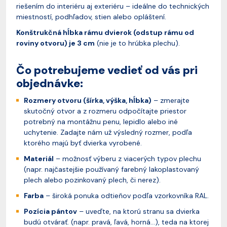
riešením do interiéru aj exteriéru – ideálne do technických
miestností, podhľadov, stien alebo opláštení.
Konštrukčná hĺbka rámu dvierok (odstup rámu od
roviny otvoru) je 3 cm
(nie je to hrúbka plechu).
Čo potrebujeme vedieť od vás pri
objednávke:
Rozmery otvoru (šírka, výška, hĺbka)
– zmerajte
skutočný otvor a z rozmeru odpočítajte priestor
potrebný na montážnu penu, lepidlo alebo iné
uchytenie. Zadajte nám už výsledný rozmer, podľa
ktorého majú byť dvierka vyrobené.
Materiál
– možnosť výberu z viacerých typov plechu
(napr. najčastejšie používaný farebný lakoplastovaný
plech alebo pozinkovaný plech, či nerez).
Farba
– široká ponuka odtieňov podľa vzorkovníka RAL.
Pozícia pántov
– uveďte, na ktorú stranu sa dvierka
budú otvárať. (napr. pravá, ľavá, horná...), teda na ktorej