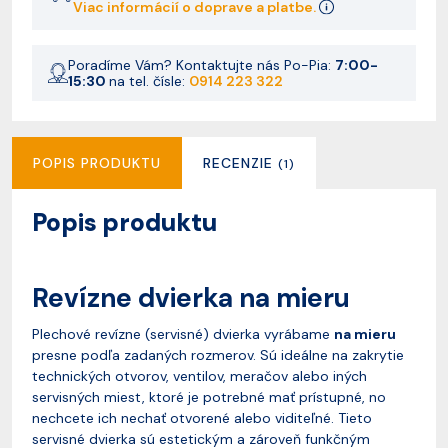
Viac informácií o doprave a platbe.
Poradíme Vám? Kontaktujte nás Po-Pia:
7:00-
15:30
na tel. čísle:
0914 223 322
POPIS PRODUKTU
RECENZIE
(1)
Popis produktu
Revízne dvierka na mieru
Plechové revízne (servisné) dvierka vyrábame
na mieru
presne podľa zadaných rozmerov. Sú ideálne na zakrytie
technických otvorov, ventilov, meračov alebo iných
servisných miest, ktoré je potrebné mať prístupné, no
nechcete ich nechať otvorené alebo viditeľné. Tieto
servisné dvierka sú estetickým a zároveň funkčným