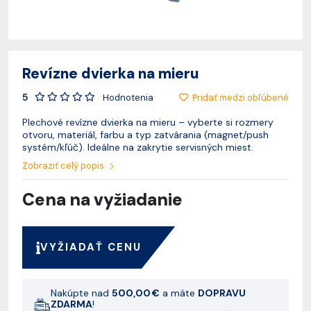
Revízne dvierka na mieru
5
Pridať medzi obľúbené
Hodnotenia
Plechové revízne dvierka na mieru – vyberte si rozmery
otvoru, materiál, farbu a typ zatvárania (magnet/push
systém/kľúč). Ideálne na zakrytie servisných miest.
Zobraziť celý popis
Cena na vyžiadanie
VYŽIADAŤ CENU
Nakúpte nad
500,00 €
a máte
DOPRAVU
ZDARMA
!