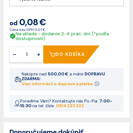
0,08 €
od
Cena bez DPH
0,07 €
Na sklade - dodanie 2-4 prac. dni (*podľa
dostupnosti)
–
+
DO KOŠÍKA
Nakúpte nad
500,00 €
a máte
DOPRAVU
ZDARMA
!
Viac informácií o doprave a platbe.
Poradíme Vám? Kontaktujte nás Po-Pia:
7:00-
15:30
na tel. čísle:
0914 223 322
Doporučujeme dokúpiť