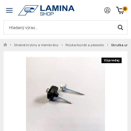
0
Strešné krytiny a membrány
Polykarbonát a plexisklo
Skrutka univ
Výpredaj