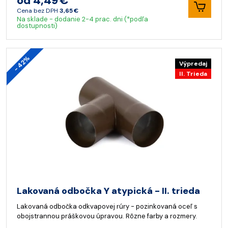
od 4,49 €
Cena bez DPH
3,65 €
Na sklade - dodanie 2-4 prac. dni (*podľa
dostupnosti)
- 42%
Výpredaj
II. Trieda
Lakovaná odbočka Y atypická - II. trieda
Lakovaná odbočka odkvapovej rúry - pozinkovaná oceľ s
obojstrannou práškovou úpravou. Rôzne farby a rozmery.