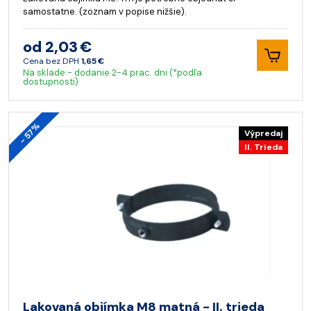
samostatne. (zoznam v popise nižšie).
od 2,03 €
Cena bez DPH
1,65 €
Na sklade - dodanie 2-4 prac. dni (*podľa
dostupnosti)
- 57%
Výpredaj
II. Trieda
Lakovaná objímka M8 matná - II. trieda