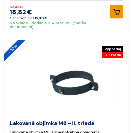
32,47 €
18,82 €
Cena bez DPH
15,30 €
Na sklade - dodanie 2-4 prac. dni (*podľa
dostupnosti)
- 50%
Výpredaj
II. Trieda
Lakovaná objímka M8 - II. trieda
Lakovaná objímka M8. Tŕň je potrebné objednať si