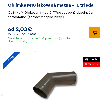
Objímka M10 lakovaná matná - II. trieda
Objímka M10 lakovaná matná. Tŕň je potrebné objednať si
samostatne. (zoznam v popise nižšie).
od 2,03 €
Cena bez DPH
1,65 €
Na sklade - dodanie 2-4 prac. dni (*podľa
dostupnosti)
- 67%
Výpredaj
II. Trieda