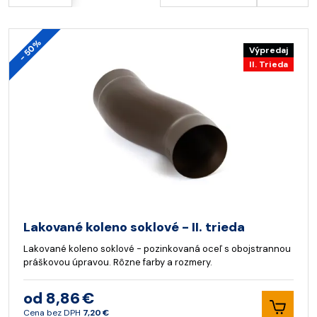
- 50%
Výpredaj
II. Trieda
Lakované koleno soklové - II. trieda
Lakované koleno soklové - pozinkovaná oceľ s obojstrannou
práškovou úpravou. Rôzne farby a rozmery.
od 8,86 €
Cena bez DPH
7,20 €