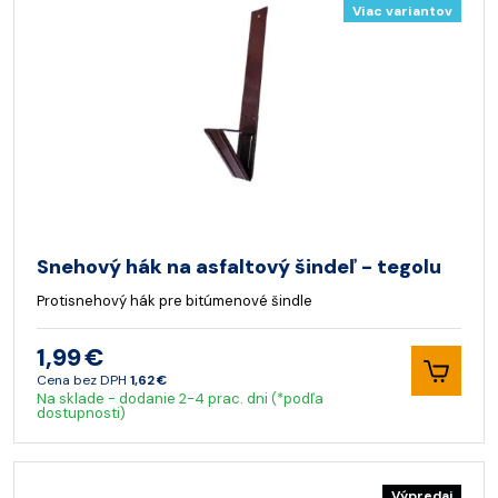
Viac variantov
Snehový hák na asfaltový šindeľ - tegolu
Protisnehový hák pre bitúmenové šindle
1,99 €
Cena bez DPH
1,62 €
Na sklade - dodanie 2-4 prac. dni (*podľa
dostupnosti)
Výpredaj