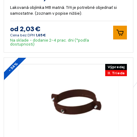
Lakovaná objímka M8 matná. Tŕň je potrebné objednať si
samostatne. (zoznam v popise nižšie).
od 2,03 €
Cena bez DPH
1,65 €
Na sklade - dodanie 2-4 prac. dni (*podľa
dostupnosti)
- 54%
Výpredaj
II. Trieda