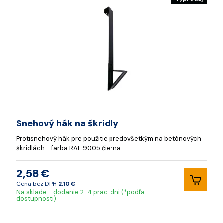
Snehový hák na škridly
Protisnehový hák pre použitie predovšetkým na betónových
škridlách - farba RAL 9005 čierna.
2,58 €
Cena bez DPH
2,10 €
Na sklade - dodanie 2-4 prac. dni (*podľa
dostupnosti)