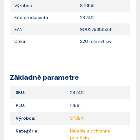
Výrobca
STUBAI
Kód producenta
282412
EAN
9002793815381
Dĺžka
220 milimetrov
Základné parametre
SKU:
282412
PLU:
111661
Výrobca:
STUBAI
Kategórie:
Náradie a ochranné
pomôcky