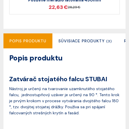
Posuvné meradlo latovania 450mm
22,63 €
28,29 €
POPIS PRODUKTU
SÚVISIACE PRODUKTY
R
(3)
Popis produktu
Zatvárač stojatého falcu STUBAI
Nástroj je určený na tvarovanie uzamknutého stojatého
falcu, jednostupňový uzáver je určený na 90 °. Tento krok
je prvým krokom v procese vytvárania dvojitého falcu 180
°, tzv. dvojitej stojatej drážky. Používa sa pri spájaní
falcovaných strešných krytín a fasád.