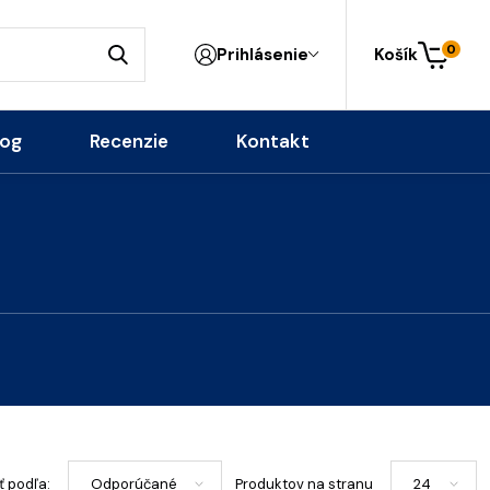
0
Prihlásenie
Košík
log
Recenzie
Kontakt
ť podľa:
Produktov na stranu