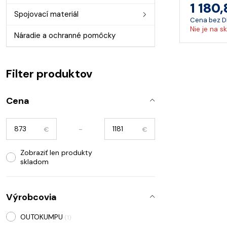
1 180
Spojovací materiál
Cena bez 
Nie je na s
Náradie a ochranné pomôcky
Filter produktov
Cena
-
€
€
Zobraziť len produkty
skladom
Výrobcovia
OUTOKUMPU
(1)