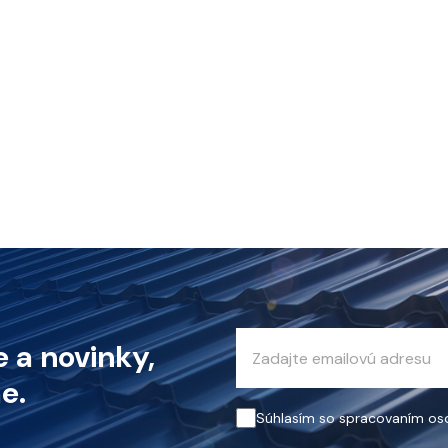
 a novinky,
e.
Súhlasím so spracovaním os