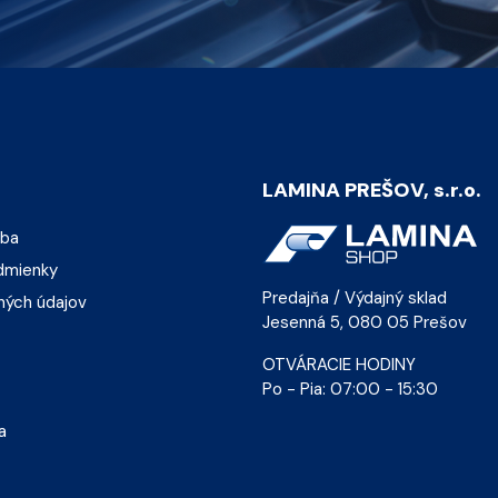
LAMINA PREŠOV, s.r.o.
tba
dmienky
Predajňa / Výdajný sklad
ných údajov
Jesenná 5, 080 05 Prešov
OTVÁRACIE HODINY
Po - Pia: 07:00 - 15:30
a