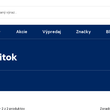
Akcie
Výpredaj
Značky
B
itok
- 2 z 2 produktov
Zoradi