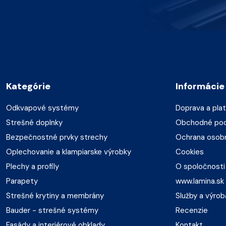
Kategórie
Informácie
Odkvapové systémy
Doprava a pla
Strešné doplnky
Obchodné po
Bezpečnostné prvky strechy
Ochrana osob
Oplechovanie a klampiarske výrobky
Cookies
Plechy a profily
O spoločnosti
Parapety
www.lamina.sk
Strešné krytiny a membrány
Služby a výrob
Bauder - strešné systémy
Recenzie
Fasády a interiérové obklady
Kontakt