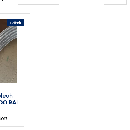
zvitok
plech
000 RAL
8017.