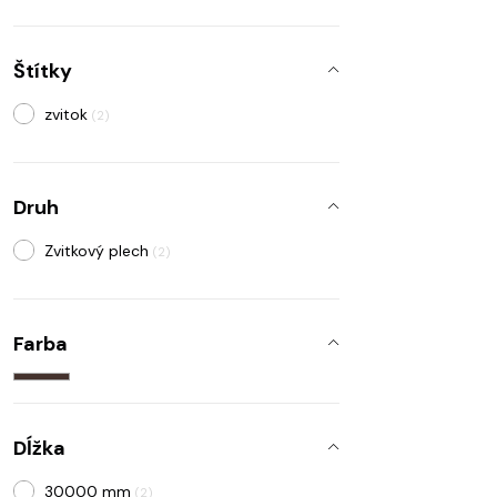
Štítky
zvitok
(2)
Druh
Zvitkový plech
(2)
Farba
Dĺžka
30000 mm
(2)