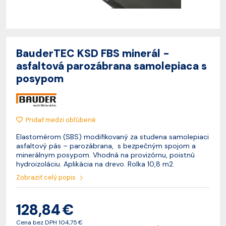
BauderTEC KSD FBS minerál -
asfaltová parozábrana samolepiaca s
posypom
Pridať medzi obľúbené
Elastomérom (SBS) modifikovaný za studena samolepiaci
asfaltový pás – parozábrana, s bezpečným spojom a
minerálnym posypom. Vhodná na provizórnu, poistnú
hydroizoláciu. Aplikácia na drevo. Rolka 10,8 m2.
Zobraziť celý popis
128,84 €
Cena bez DPH
104,75 €