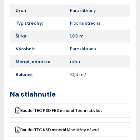
Druh:
Parozábrany
Typ strechy:
Plochá strecha
Šírka:
1,08 m
Výrobok:
Parozábrana
Merná jednotka:
rolka
Balenie:
10,8 m2
Na stiahnutie
BauderTEC KSD FBS minerál Technický list
BauderTEC KSD minerál Montážny návod