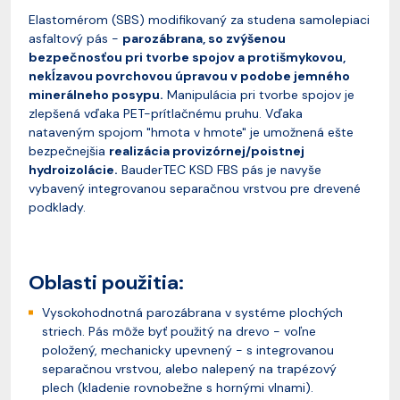
Elastomérom (SBS) modifikovaný za studena samolepiaci
asfaltový pás -
parozábrana, so zvýšenou
bezpečnosťou pri tvorbe spojov a protišmykovou,
nekĺzavou povrchovou úpravou v podobe jemného
minerálneho posypu.
Manipulácia pri tvorbe spojov je
zlepšená vďaka PET-prítlačnému pruhu. Vďaka
nataveným spojom "hmota v hmote" je umožnená ešte
bezpečnejšia
realizácia provizórnej/poistnej
hydroizolácie.
BauderTEC KSD FBS pás je navyše
vybavený integrovanou separačnou vrstvou pre drevené
podklady.
Oblasti použitia:
Vysokohodnotná parozábrana v systéme plochých
striech. Pás môže byť použitý na drevo - voľne
položený, mechanicky upevnený - s integrovanou
separačnou vrstvou, alebo nalepený na trapézový
plech (kladenie rovnobežne s hornými vlnami).