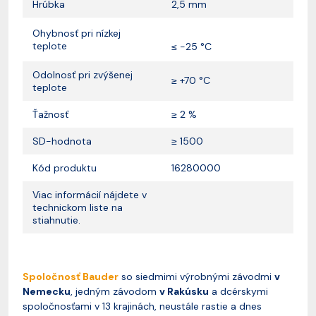
Hrúbka
2,5 mm
Ohybnosť pri nízkej
teplote
≤ -25 °C
Odolnosť pri zvýšenej
≥
+70 °C
teplote
Ťažnosť
≥ 2 %
SD-hodnota
≥ 1500
Kód produktu
16280000
Viac informácií nájdete v
technickom liste na
stiahnutie.
Spoločnosť Bauder
so siedmimi výrobnými závodmi
v
Nemecku
, jedným závodom
v Rakúsku
a dcérskymi
spoločnosťami v 13 krajinách, neustále rastie a dnes