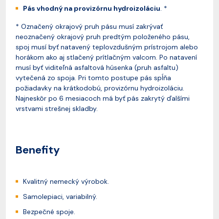
Pás vhodný na provizórnu hydroizoláciu
. *
* Označený okrajový pruh pásu musí zakrývať
neoznačený okrajový pruh predtým položeného pásu,
spoj musí byť natavený teplovzdušným prístrojom alebo
horákom ako aj stlačený prítlačným valcom. Po natavení
musí byť viditeľná asfaltová húsenka (pruh asfaltu)
vytečená zo spoja. Pri tomto postupe pás spĺňa
požiadavky na krátkodobú, provizórnu hydroizoláciu.
Najneskôr po 6 mesiacoch má byť pás zakrytý ďalšími
vrstvami strešnej skladby.
Benefity
Kvalitný nemecký výrobok.
Samolepiaci, variabilný.
Bezpečné spoje.