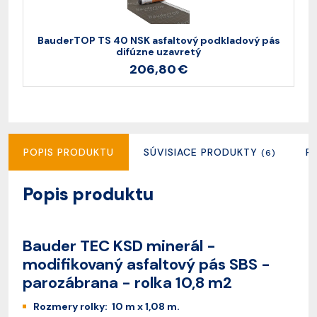
BauderTOP TS 40 NSK asfaltový podkladový pás
difúzne uzavretý
206,80 €
POPIS PRODUKTU
SÚVISIACE PRODUKTY
R
(6)
Popis produktu
Bauder TEC KSD minerál -
modifikovaný asfaltový pás SBS -
parozábrana - rolka 10,8 m2
Rozmery rolky: 10 m x 1,08 m.