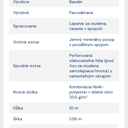
Výrobca
Bauder
Výrobok
Parozábrana
Lepenie za studena,
Spracovanie
tavenie v spojoch
Jemný minerálny posyp
Vrchná vrstva
s pozdĺžnym spojom
Perforovaná
sťahovateľná fólia (pod
Spodná vrstva
ňou za studena
samolepiaca hmota) s
nataviteľným okrajom
Kombinácia hliník-
Nosná vložka
polyester + sklené rúno
200 g/m²
Dĺžka
10 m
Šírka
1,08 m