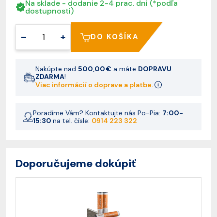
Na sklade - dodanie 2-4 prac. dni (*podľa
dostupnosti)
–
+
DO KOŠÍKA
Nakúpte nad
500,00 €
a máte
DOPRAVU
ZDARMA
!
Viac informácií o doprave a platbe.
Poradíme Vám? Kontaktujte nás Po-Pia:
7:00-
15:30
na tel. čísle:
0914 223 322
Doporučujeme dokúpiť