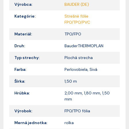
Výrobca:
BAUDER (DE)
Kategórie:
Strešné fólie
FPO/TPO/PVC
Materiál:
TPO/FPO
Druh:
BauderTHERMOPLAN
Typ strechy:
Plochá strecha
Farba:
Perlovobiela, Sivá
Šírka:
1,50 m
Hrúbka:
2,00 mm, 1,80 mm, 1,50
mm
Výrobok:
FPO/TPO fólia
Merná jednotka:
rolka