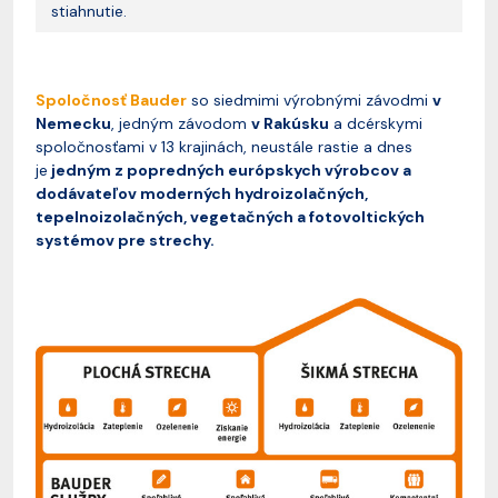
stiahnutie.
Spoločnosť Bauder
so siedmimi výrobnými závodmi
v
Nemecku
, jedným závodom
v Rakúsku
a dcérskymi
spoločnosťami v 13 krajinách, neustále rastie a dnes
je
jedným z popredných európskych výrobcov a
dodávateľov moderných hydroizolačných,
tepelnoizolačných, vegetačných a fotovoltických
systémov pre strechy.