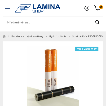
0
Bauder - strešné systémy
Hydroizolácia
Strešné fólie FPO/TPO/PVC
Viac variantov