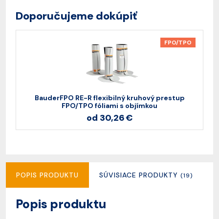
Doporučujeme dokúpiť
FPO/TPO
BauderFPO RE-R flexibilný kruhový prestup
FPO/TPO fóliami s objímkou
od 30,26 €
POPIS PRODUKTU
SÚVISIACE PRODUKTY
R
(19)
Popis produktu