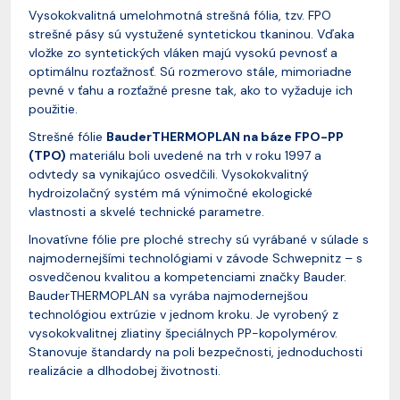
Vysokokvalitná umelohmotná strešná fólia, tzv. FPO
strešné pásy sú vystužené syntetickou tkaninou. Vďaka
vložke zo syntetických vláken majú vysokú pevnosť a
optimálnu rozťažnosť. Sú rozmerovo stále, mimoriadne
pevné v ťahu a rozťažné presne tak, ako to vyžaduje ich
použitie.
Strešné fólie
BauderTHERMOPLAN na báze FPO-PP
(TPO)
materiálu boli uvedené na trh v roku 1997 a
odvtedy sa vynikajúco osvedčili. Vysokokvalitný
hydroizolačný systém má výnimočné ekologické
vlastnosti a skvelé technické parametre.
Inovatívne fólie pre ploché strechy sú vyrábané v súlade s
najmodernejšími technológiami v závode Schwepnitz – s
osvedčenou kvalitou a kompetenciami značky Bauder.
BauderTHERMOPLAN sa vyrába najmodernejšou
technológiou extrúzie v jednom kroku. Je vyrobený z
vysokokvalitnej zliatiny špeciálnych PP-kopolymérov.
Stanovuje štandardy na poli bezpečnosti, jednoduchosti
realizácie a dlhodobej životnosti.