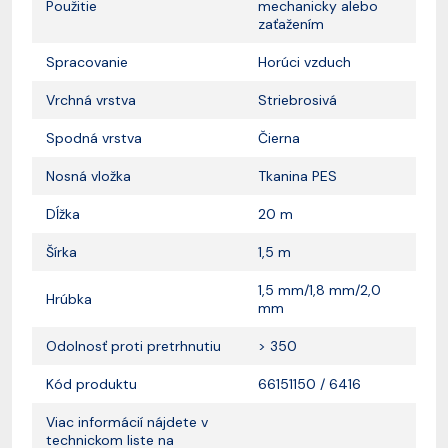
Použitie
mechanicky alebo
zaťažením
Spracovanie
Horúci vzduch
Vrchná vrstva
Striebrosivá
Spodná vrstva
Čierna
Nosná vložka
Tkanina PES
Dĺžka
20 m
Šírka
1,5 m
1,5 mm/1,8 mm/2,0
Hrúbka
mm
Odolnosť proti pretrhnutiu
> 350
Kód produktu
66151150 / 6416
Viac informácií nájdete v
technickom liste na