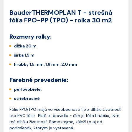
BauderTHERMOPLAN T - strešná
fólia FPO-PP (TPO) - rolka 30 m2
Rozmery rolky:
dĺžka 20 m
šírka 1,5 m
hrúbky 1,5 mm, 1,8 mm, 2,0 mm
Farebné prevedenie:
perlovobiele,
striebrosivé
Fólie FPO/TPO majú vo všeobecnosti 1,5 x dlhšiu životnosť
ako PVC fólie. Platí tu pravidlo - čím je fólia hrubšia, tým
má dlhšiu životnosť. Samozrejme, záleží to aj od
podmienok, ktorým je vystavená.