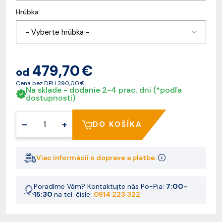
Hrúbka
- Vyberte hrúbka -
479,70 €
od
Cena bez DPH
390,00 €
Na sklade - dodanie 2-4 prac. dni (*podľa
dostupnosti)
–
+
DO KOŠÍKA
Viac informácií o doprave a platbe.
Poradíme Vám? Kontaktujte nás Po-Pia:
7:00-
15:30
na tel. čísle:
0914 223 322