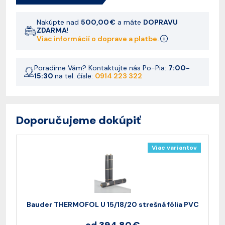
Nakúpte nad
500,00 €
a máte
DOPRAVU
ZDARMA
!
Viac informácií o doprave a platbe.
Poradíme Vám? Kontaktujte nás Po-Pia:
7:00-
15:30
na tel. čísle:
0914 223 322
Doporučujeme dokúpiť
Viac variantov
Bauder THERMOFOL U 15/18/20 strešná fólia PVC
B