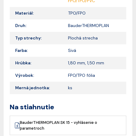
FPO/TPO/PVC
Materiál:
TPO/FPO
Druh:
BauderTHERMOPLAN
Typ strechy:
Plochá strecha
Farba:
Sivá
Hrúbka:
1,80 mm, 1,50 mm
Výrobok:
FPO/TPO fólia
Merná jednotka:
ks
Na stiahnutie
BauderTHERMOPLAN SK 15 - vyhlásenie o
parametroch