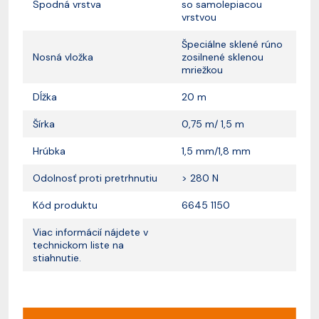
Spodná vrstva
so samolepiacou
vrstvou
Špeciálne sklené rúno
Nosná vložka
zosilnené sklenou
mriežkou
Dĺžka
20 m
Šírka
0,75 m/ 1,5 m
Hrúbka
1,5 mm/1,8 mm
Odolnosť proti pretrhnutiu
> 280 N
Kód produktu
6645 1150
Viac informácií nájdete v
technickom liste na
stiahnutie.