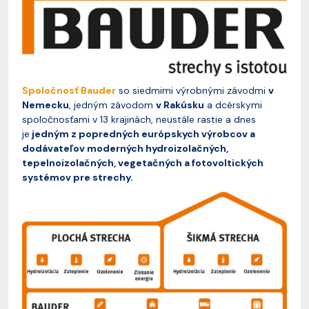
Spoločnosť Bauder
so siedmimi výrobnými závodmi
v
Nemecku
, jedným závodom
v Rakúsku
a dcérskymi
spoločnosťami v 13 krajinách, neustále rastie a dnes
je
jedným z popredných európskych výrobcov a
dodávateľov moderných hydroizolačných,
tepelnoizolačných, vegetačných a fotovoltických
systémov pre strechy.