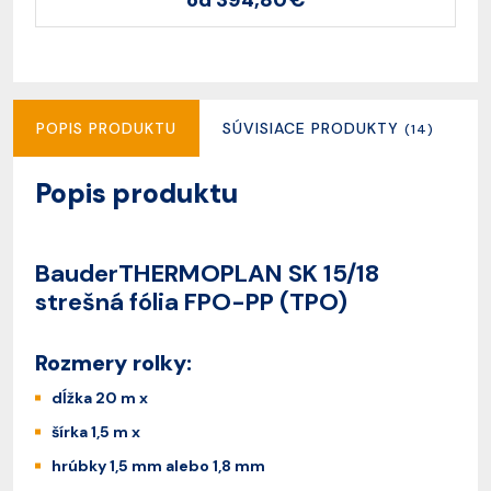
od 394,80 €
POPIS PRODUKTU
SÚVISIACE PRODUKTY
R
(14)
Popis produktu
BauderTHERMOPLAN SK 15/18
strešná fólia FPO-PP (TPO)
Rozmery rolky:
dĺžka 20 m x
šírka 1,5 m x
hrúbky 1,5 mm alebo 1,8 mm