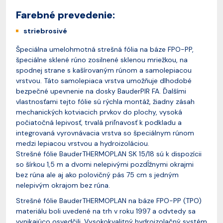
Farebné prevedenie:
striebrosivé
Špeciálna umelohmotná strešná fólia na báze FPO-PP,
špeciálne sklené rúno zosilnené sklenou mriežkou, na
spodnej strane s kašírovaným rúnom a samolepiacou
vrstvou. Táto samolepiaca vrstva umožňuje dlhodobé
bezpečné upevnenie na dosky BauderPIR FA. Ďalšími
vlastnosťami tejto fólie sú rýchla montáž, žiadny zásah
mechanických kotviacich prvkov do plochy, vysoká
počiatočná lepivosť, trvalá priľnavosť k podkladu a
integrovaná vyrovnávacia vrstva so špeciálnym rúnom
medzi lepiacou vrstvou a hydroizoláciou.
Strešné fólie BauderTHERMOPLAN SK 15/18 sú k dispozícii
so šírkou 1,5 m a dvomi nelepivými pozdĺžnymi okrajmi
bez rúna ale aj ako polovičný pás 75 cm s jedným
nelepivým okrajom bez rúna.
Strešné fólie BauderTHERMOPLAN na báze FPO-PP (TPO)
materiálu boli uvedené na trh v roku 1997 a odvtedy sa
vynikajúco osvedčili. Vysokokvalitný hydroizolačný systém