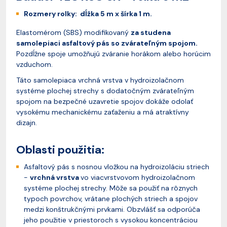
Rozmery rolky: dĺžka 5 m x šírka 1 m.
Elastomérom (SBS) modifikovaný
za studena
samolepiaci asfaltový pás so zvárateľným spojom.
Pozdĺžne spoje umožňujú zváranie horákom alebo horúcim
vzduchom.
Táto samolepiaca vrchná vrstva v hydroizolačnom
systéme plochej strechy s dodatočným zvárateľným
spojom na bezpečné uzavretie spojov dokáže odolať
vysokému mechanickému zaťaženiu a má atraktívny
dizajn.
Oblasti použitia:
Asfaltový pás s nosnou vložkou na hydroizoláciu striech
-
vrchná vrstva
vo viacvrstvovom hydroizolačnom
systéme plochej strechy. Môže sa použiť na rôznych
typoch povrchov, vrátane plochých striech a spojov
medzi konštrukčnými prvkami. Obzvlášť sa odporúča
jeho použitie v priestoroch s vysokou koncentráciou