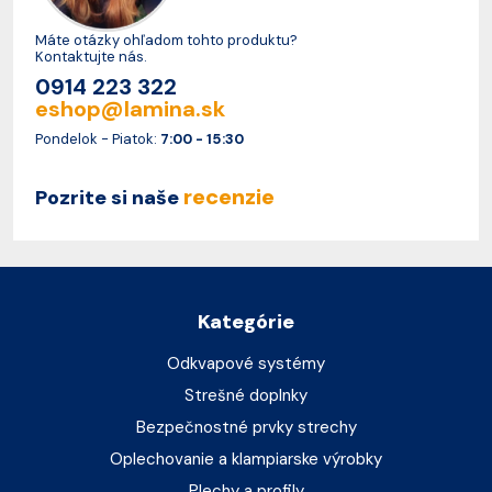
Máte otázky ohľadom tohto produktu?
Kontaktujte nás.
0914 223 322
eshop@lamina.sk
Pondelok - Piatok:
7:00 - 15:30
recenzie
Pozrite si naše
Kategórie
Odkvapové systémy
Strešné doplnky
Bezpečnostné prvky strechy
Oplechovanie a klampiarske výrobky
Plechy a profily