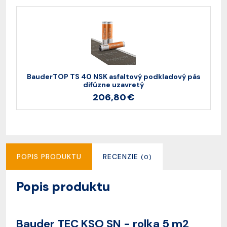
BauderTOP TS 40 NSK asfaltový podkladový pás
difúzne uzavretý
206,80 €
POPIS PRODUKTU
RECENZIE
(0)
Popis produktu
Bauder TEC KSO SN - rolka 5 m2