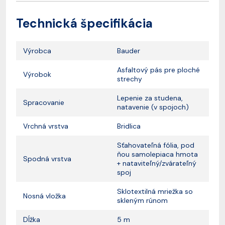
Technická špecifikácia
Výrobca
Bauder
Asfaltový pás pre ploché
Výrobok
strechy
Lepenie za studena,
Spracovanie
natavenie (v spojoch)
Vrchná vrstva
Bridlica
Sťahovateľná fólia, pod
ňou samolepiaca hmota
Spodná vrstva
+ nataviteľný/zvárateľný
spoj
Sklotextilná mriežka so
Nosná vložka
skleným rúnom
Dĺžka
5 m