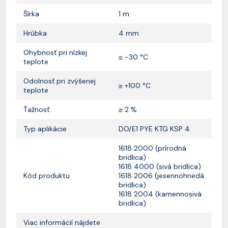
Šírka
1 m
Hrúbka
4 mm
Ohybnosť pri nízkej
≤ -30 °C
teplote
Odolnosť pri zvýšenej
≥ +100 °C
teplote
Ťažnosť
≥ 2 %
Typ aplikácie
DO/E1 PYE KTG KSP 4
1618 2000 (prírodná
bridlica)
1618 4000 (sivá bridlica)
Kód produktu
1618 2006 (jesennohnedá
bridlica)
1618 2004 (kamennosivá
bridlica)
Viac informácií nájdete