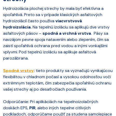
Hydroizolácia plochej strechy by mala byť efektívna a
spoľahlivá. Preto sa v prípade klasických asfaltových
hydroizolácií často používa
viacvrstvová
hydroizolácia.
Na tepelnú izoláciu sa aplikujú dve vrstvy
asfaltových pásov –
spodná a vrchná vrstva
. Pásy sa
navzájom pevne spoja natavením alebo zlepením, čím sa
zaistí spoľahlivá ochrana pred vodou a inými vonkajšími
vplyvmi. Pod tepelnú izoláciu sa aplikuje asfaltová
parozábrana.
Spodné vrstvy
:
tieto produkty sa vyznačujú vynikajúcou
flexibilitou v chladnom počasí a vysokou odolnosťou voči
extrémnym teplotám, čím zabezpečia spoľahlivú ochranu
vašej strechy aj po desaťročiach používania.
Odporúčanie: Pri aplikáciách na tepelnoizolačných
doskách EPS,
PIR
, alebo iných tepelne citlivých
podkladoch, odporúčame použiť za studena samolepiace