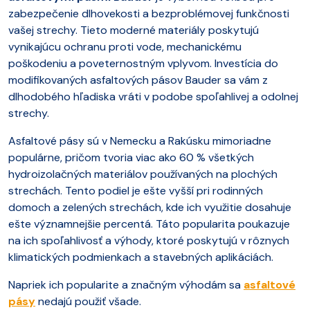
zabezpečenie dlhovekosti a bezproblémovej funkčnosti
vašej strechy. Tieto moderné materiály poskytujú
vynikajúcu ochranu proti vode, mechanickému
poškodeniu a poveternostným vplyvom. Investícia do
modifikovaných asfaltových pásov Bauder sa vám z
dlhodobého hľadiska vráti v podobe spoľahlivej a odolnej
strechy.
Asfaltové pásy sú v Nemecku a Rakúsku mimoriadne
populárne, pričom tvoria viac ako 60 % všetkých
hydroizolačných materiálov používaných na plochých
strechách. Tento podiel je ešte vyšší pri rodinných
domoch a zelených strechách, kde ich využitie dosahuje
ešte významnejšie percentá. Táto popularita poukazuje
na ich spoľahlivosť a výhody, ktoré poskytujú v rôznych
klimatických podmienkach a stavebných aplikáciách.
Napriek ich popularite a značným výhodám sa
asfaltové
pásy
nedajú použiť všade.