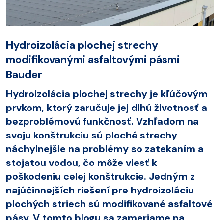
Hydroizolácia plochej strechy
modifikovanými asfaltovými pásmi
Bauder
Hydroizolácia plochej strechy je kľúčovým
prvkom, ktorý zaručuje jej dlhú životnosť a
bezproblémovú funkčnosť. Vzhľadom na
svoju konštrukciu sú ploché strechy
náchylnejšie na problémy so zatekaním a
stojatou vodou, čo môže viesť k
poškodeniu celej konštrukcie. Jedným z
najúčinnejších riešení pre hydroizoláciu
plochých striech sú modifikované asfaltové
pásy. V tomto blogu sa zameriame na