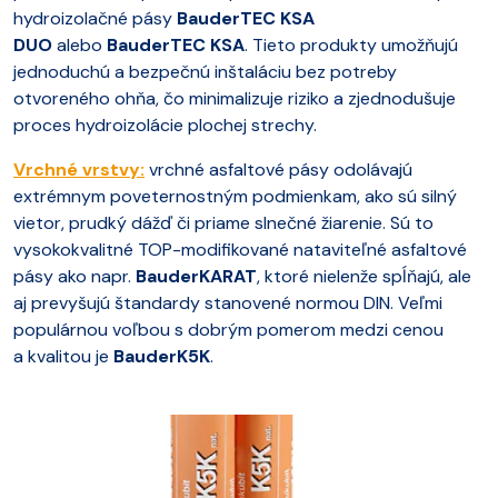
hydroizolačné pásy
BauderTEC KSA
DUO
alebo
BauderTEC KSA
. Tieto produkty umožňujú
jednoduchú a bezpečnú inštaláciu bez potreby
otvoreného ohňa, čo minimalizuje riziko a zjednodušuje
proces hydroizolácie plochej strechy.
Vrchné vrstvy:
vrchné asfaltové pásy odolávajú
extrémnym poveternostným podmienkam, ako sú silný
vietor, prudký dážď či priame slnečné žiarenie. Sú to
vysokokvalitné TOP-modifikované nataviteľné asfaltové
pásy ako napr.
BauderKARAT
, ktoré nielenže spĺňajú, ale
aj prevyšujú štandardy stanovené normou DIN. Veľmi
populárnou voľbou s dobrým pomerom medzi cenou
a kvalitou je
BauderK5K
.