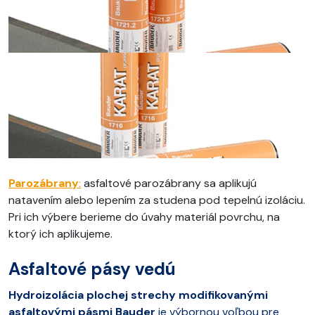
Parozábrany
:
asfaltové parozábrany sa aplikujú
natavením alebo lepením za studena pod tepelnú izoláciu.
Pri ich výbere berieme do úvahy materiál povrchu, na
ktorý ich aplikujeme.
Asfaltové pásy vedú
Hydroizolácia plochej strechy
modifikovanými
asfaltovými pásmi Bauder
je výbornou voľbou pre