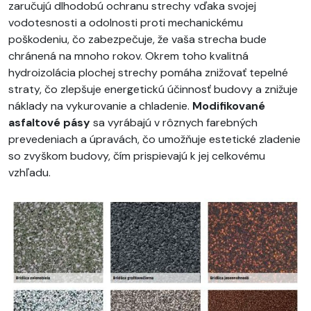
zaručujú dlhodobú ochranu strechy vďaka svojej
vodotesnosti a odolnosti proti mechanickému
poškodeniu, čo zabezpečuje, že vaša strecha bude
chránená na mnoho rokov. Okrem toho kvalitná
hydroizolácia plochej strechy pomáha znižovať tepelné
straty, čo zlepšuje energetickú účinnosť budovy a znižuje
náklady na vykurovanie a chladenie.
Modifikované
asfaltové pásy
sa vyrábajú v rôznych farebných
prevedeniach a úpravách, čo umožňuje estetické zladenie
so zvyškom budovy, čím prispievajú k jej celkovému
vzhľadu.