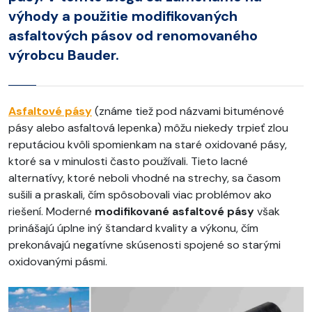
výhody a použitie modifikovaných
asfaltových pásov od renomovaného
výrobcu Bauder.
Asfaltové pásy
(známe tiež pod názvami bituménové
pásy alebo asfaltová lepenka) môžu niekedy trpieť zlou
reputáciou kvôli spomienkam na staré oxidované pásy,
ktoré sa v minulosti často používali. Tieto lacné
alternatívy, ktoré neboli vhodné na strechy, sa časom
sušili a praskali, čím spôsobovali viac problémov ako
riešení. Moderné
modifikované asfaltové pásy
však
prinášajú úplne iný štandard kvality a výkonu, čím
prekonávajú negatívne skúsenosti spojené so starými
oxidovanými pásmi.