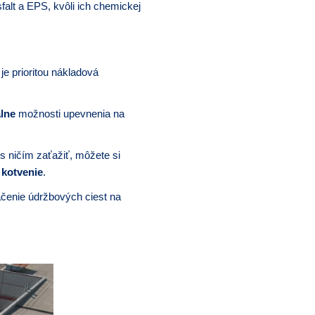
alt a EPS, kvôli ich chemickej
je prioritou nákladová
lne
možnosti upevnenia na
 s ničím zaťažiť, môžete si
 kotvenie
.
ačenie údržbových ciest na