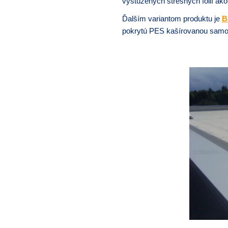
vystužených strešných fólií a
Ďalším variantom produktu je
B
pokrytú PES kašírovanou samol