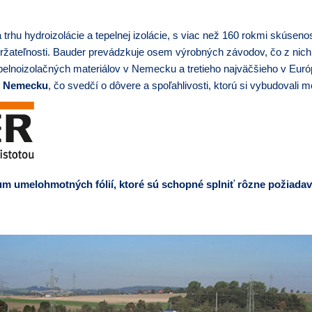
 trhu hydroizolácie a tepelnej izolácie, s viac než 160 rokmi skúseno
 udržateľnosti. Bauder prevádzkuje osem výrobných závodov, čo z nic
elnoizolačných materiálov v Nemecku a tretieho najväčšieho v Euró
 v Nemecku
, čo svedčí o dôvere a spoľahlivosti, ktorú si vybudovali m
m umelohmotných fólií, ktoré sú schopné splniť rôzne požiadav