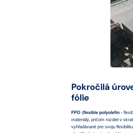
Pokročilá úrov
fólie
FPO
(
flexible polyolefin -
flexi
materiály, pričom rozdiel v skr
vyhľadávané pre svoju flexibil