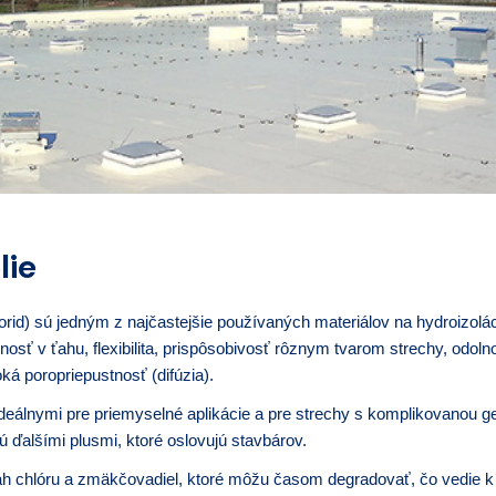
lie
orid) sú jedným z najčastejšie používaných materiálov na hydroizolác
osť v ťahu, flexibilita, prispôsobivosť rôznym tvarom strechy, odol
ká poropriepustnosť (difúzia).
e ideálnymi pre priemyselné aplikácie a pre strechy s komplikovanou
sú ďalšími plusmi, ktoré oslovujú stavbárov.
h chlóru a zmäkčovadiel, ktoré môžu časom degradovať, čo vedie k zn