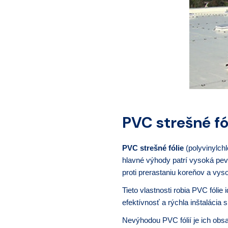
PVC strešné fó
PVC strešné fólie
(polyvinylchl
hlavné výhody patrí vysoká pevn
proti prerastaniu koreňov a vyso
Tieto vlastnosti robia PVC fóli
efektívnosť a rýchla inštalácia 
Nevýhodou PVC fólií je ich obsa