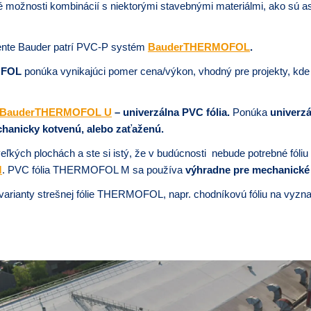
 možnosti kombinácií s niektorými stavebnými materiálmi, ako sú asf
mente Bauder patrí PVC-P systém
BauderTHERMOFOL
.
MOFOL
ponúka vynikajúci pomer cena/výkon, vhodný pre projekty, kde 
BauderTHERMOFOL U
– univerzálna PVC fólia.
Ponúka
univerzá
hanicky kotvenú, alebo zaťaženú.
veľkých plochách a ste si istý, že v budúcnosti nebude potrebné fóliu
M
. PVC fólia THERMOFOL M sa používa
výhradne pre mechanické
 varianty strešnej fólie THERMOFOL, napr. chodníkovú fóliu na vyzn