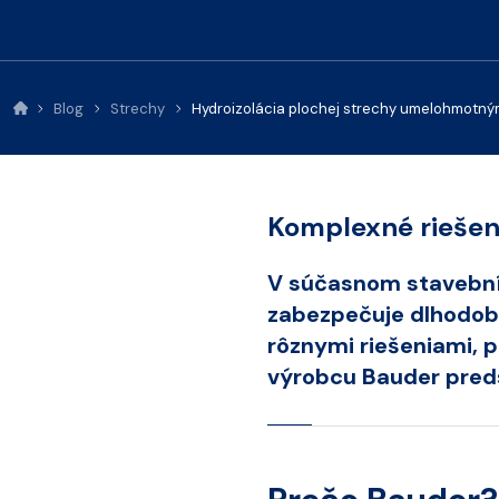
Blog
Strechy
Hydroizolácia plochej strechy umelohmotným
Komplexné riešen
V súčasnom stavebníc
zabezpečuje dlhodobú
rôznymi riešeniami,
výrobcu Bauder preds