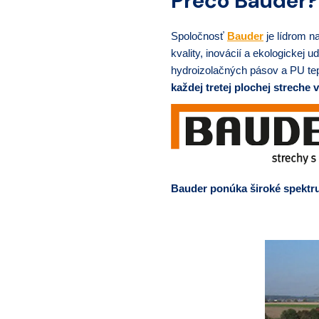
Prečo Bauder?
Spoločnosť
Bauder
je lídrom na
kvality, inovácií a ekologickej
hydroizolačných pásov a PU tep
každej tretej plochej streche
Bauder ponúka široké spektru