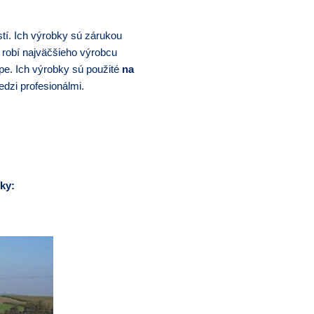
stí. Ich výrobky sú zárukou
h robí najväčšieho výrobcu
pe. Ich výrobky sú použité
na
edzi profesionálmi.
ky: