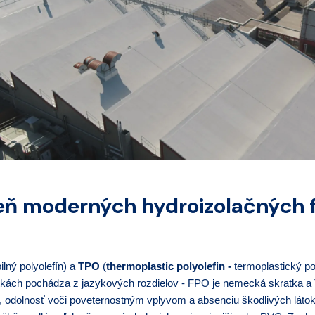
eň moderných hydroizolačných f
bilný polyolefín) a
TPO
(
thermoplastic polyolefin -
termoplastický po
atkách pochádza z jazykových rozdielov - FPO je nemecká skratka a T
itu, odolnosť voči poveternostným vplyvom a absenciu škodlivých lát