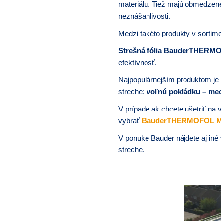
materiálu. Tiež majú obmedzené
neznášanlivosti.
Medzi takéto produkty v sorti
Strešná fólia BauderTHER
efektívnosť.
Najpopulárnejším produktom je
streche:
voľnú pokládku – mec
V prípade ak chcete ušetriť na 
vybrať
BauderTHERMOFOL 
V ponuke Bauder nájdete aj iné
streche.