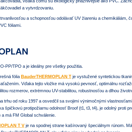
 zmäkčovadlá, vďaka čomu sú ekologicky priaznivejšie ako PVC. Zacho
kčovadiel a vytvrdzovaniu.
 trvanlivosťou a schopnosťou odolávať UV žiareniu a chemikáliám, čo
PVC fóliami.
MOPLAN
O-PP/TPO a je ideálny pre všetky použitia.
rešná fólia
BauderTHERMOPLAN T
je vystužené syntetickou tkani
zaťažením.
Vďaka tejto vložke má vysokú pevnosť, optimálnu rozťaž
bilitou rozmerov, extrémnou UV-stabilitou, robustnosťou a dlhou život
na trhu od roku 1997 a osvedčil sa svojimi výnimočnými vlastnosťam
špičkovú protipožiarnu odolnosť Broof (t1, t3, t4), je odolný proti p
 a má FM Global schválenie.
OPLAN T V
je na spodnej strane kašírovaný špeciálnym rúnom. Má