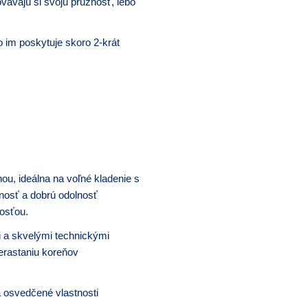
vávajú si svoju pružnosť, lebo
 im poskytuje skoro 2-krát
nou, ideálna na voľné kladenie s
nosť a dobrú odolnosť
nosťou.
i a skvelými technickými
rerastaniu koreňov
 osvedčené vlastnosti