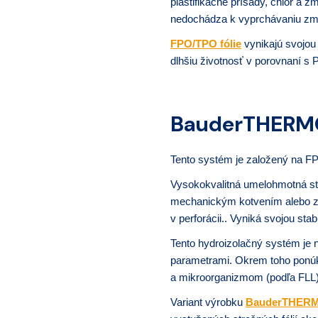
plastifikačné prísady, chlór a
nedochádza k vyprchávaniu zmä
FPO/TPO fólie
vynikajú svojou
dlhšiu životnosť v porovnaní s 
BauderTHER
Tento systém je založený na FP
Vysokokvalitná umelohmotná st
mechanickým kotvením alebo 
v perforácii.. Vyniká svojou sta
Tento hydroizolačný systém je 
parametrami.
Okrem toho ponúka 
a mikroorganizmom (podľa FLL)
Variant výrobku
BauderTHERM