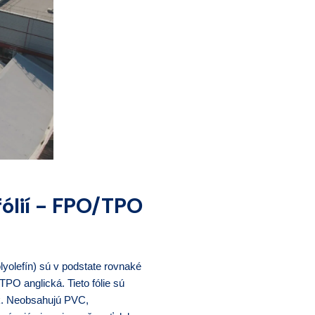
ólií - FPO/TPO
lyolefín) sú v podstate rovnaké
PO anglická. Tieto fólie sú
ok. Neobsahujú PVC,