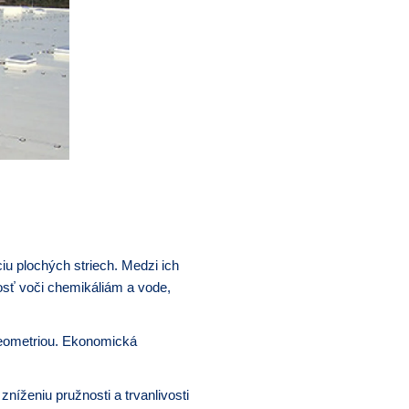
iu plochých striech. Medzi ich
nosť voči chemikáliám a vode,
 geometriou. Ekonomická
íženiu pružnosti a trvanlivosti