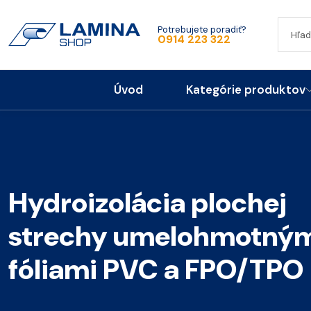
Potrebujete poradiť?
0914 223 322
Úvod
Kategórie produktov
Hydroizolácia plochej
strechy umelohmotný
fóliami PVC a FPO/TPO