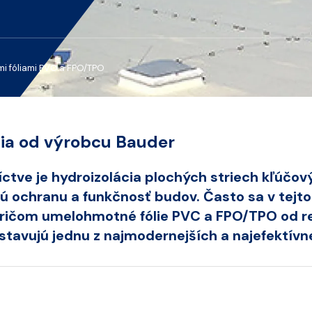
i fóliami PVC a FPO/TPO
ia od výrobcu Bauder
tve je hydroizolácia plochých striech kľúčo
 ochranu a funkčnosť budov. Často sa v tejto
 pričom umelohmotné fólie PVC a FPO/TPO od
tavujú jednu z najmodernejších a najefektívn