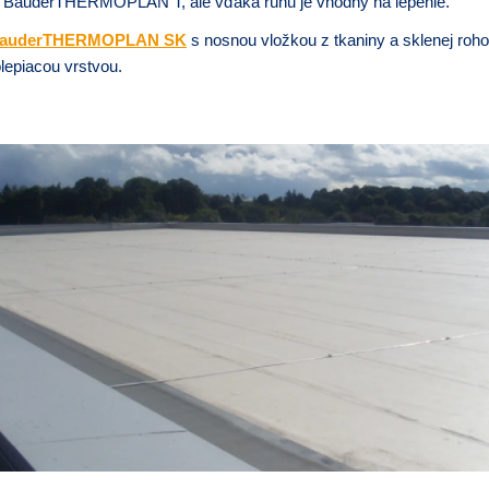
ko BauderTHERMOPLAN T, ale vďaka rúnu je vhodný na lepenie.
auderTHERMOPLAN SK
s nosnou vložkou z tkaniny a sklenej roh
epiacou vrstvou.