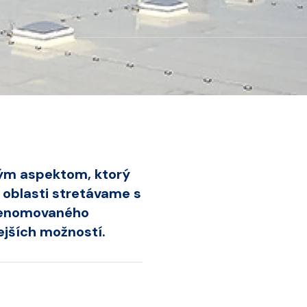
vým aspektom, ktorý
 oblasti stretávame s
 renomovaného
ejších možností.