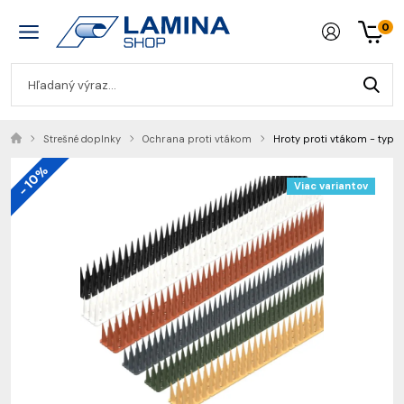
0
Strešné doplnky
Ochrana proti vtákom
Hroty proti vtákom - typ 1
- 10%
Viac variantov