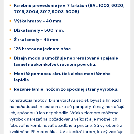
Farebné prevedenie je v 7 farbách (RAL 1002, 6020,
7016, 8004, 8017, 9003, 9005)
Výška hrotov - 40 mm.
Dĺžka lamely - 500 mm.
Šírka lamely - 45 mm.
126 hrotov na jednom páse.
Dizajn modulu umožňuje neprerušované spájanie
lamiel na akomkoľvek rovnom povrchu.
Montáž pomocou skrutiek alebo montážneho
lepidla.
Rezanie lamiel nožom zo spodnej strany výrobku.
Konštrukcia hrotov bráni vtáctvu sedieť, bývať a hniezdiť
na nežiaducich miestach ako sú parapety, rímsy, nezraňujú
ich, spôsobujú len nepohodlie. Vďaka zlomom môžeme
výrobok narezať na požadovanú veľkosť a je možné ich
ľubovoľne kombinovať pozdĺžne a priečne. Sú vyrobené z
kvalitného PP materiálu s UV stabilizátorom, ktorý zaisťuje