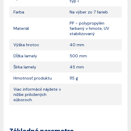
typ 1
Farba
Na výber zo 7 farieb
PP - polypropylén
Materiál
farbený v hmote, UV
stabilizovaný
Výška hrotov
40 mm
Dĺžka lamely
500 mm
Šírka lamely
45 mm
Hmotnosť produktu
115 g
Viac informácií nájdete v
nižšie priložených
súboroch.
Základné parametre