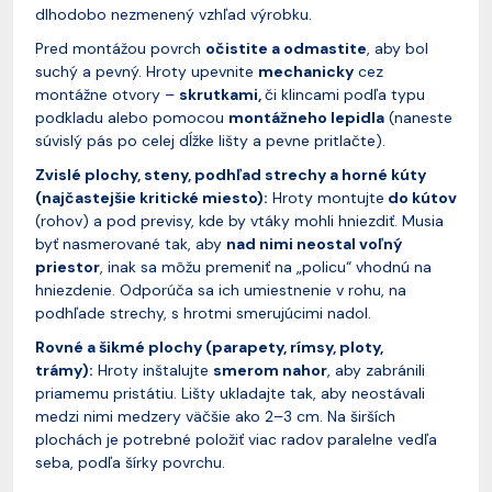
dlhodobo nezmenený vzhľad výrobku.
Pred montážou povrch
očistite a odmastite
, aby bol
suchý a pevný. Hroty upevnite
mechanicky
cez
montážne otvory –
skrutkami,
či klincami podľa typu
podkladu alebo pomocou
montážneho lepidla
(naneste
súvislý pás po celej dĺžke lišty a pevne pritlačte).
Zvislé plochy, steny, podhľad strechy a horné kúty
(najčastejšie kritické miesto):
Hroty montujte
do kútov
(rohov) a pod previsy, kde by vtáky mohli hniezdiť. Musia
byť nasmerované tak, aby
nad nimi neostal voľný
priestor
, inak sa môžu premeniť na „policu“ vhodnú na
hniezdenie. Odporúča sa ich umiestnenie v rohu, na
podhľade strechy, s hrotmi smerujúcimi nadol.
Rovné a šikmé plochy (parapety, rímsy, ploty,
trámy):
Hroty inštalujte
smerom nahor
, aby zabránili
priamemu pristátiu. Lišty ukladajte tak, aby neostávali
medzi nimi medzery väčšie ako 2–3 cm. Na širších
plochách je potrebné položiť viac radov paralelne vedľa
seba, podľa šírky povrchu.