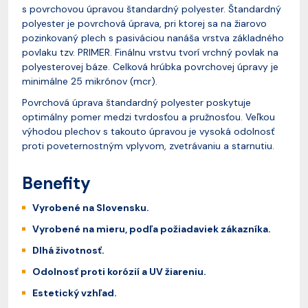
s povrchovou úpravou štandardný polyester. Štandardný
polyester je povrchová úprava, pri ktorej sa na žiarovo
pozinkovaný plech s pasiváciou nanáša vrstva základného
povlaku tzv. PRIMER. Finálnu vrstvu tvorí vrchný povlak na
polyesterovej báze. Celková hrúbka povrchovej úpravy je
minimálne 25 mikrónov (mcr).
Povrchová úprava štandardný polyester poskytuje
optimálny pomer medzi tvrdosťou a pružnosťou. Veľkou
výhodou plechov s takouto úpravou je vysoká odolnosť
proti poveternostným vplyvom, zvetrávaniu a starnutiu.
Benefity
Vyrobené na Slovensku.
Vyrobené na mieru, podľa požiadaviek zákazníka.
Dlhá životnosť.
Odolnosť proti korózií a UV žiareniu.
Estetický vzhľad.