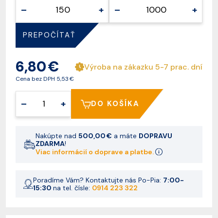
–
+
–
+
PREPOČÍTAŤ
6,80 €
Výroba na zákazku 5-7 prac. dní
Cena bez DPH
5,53 €
–
+
DO KOŠÍKA
Nakúpte nad
500,00 €
a máte
DOPRAVU
ZDARMA
!
Viac informácií o doprave a platbe.
Poradíme Vám? Kontaktujte nás Po-Pia:
7:00-
15:30
na tel. čísle:
0914 223 322