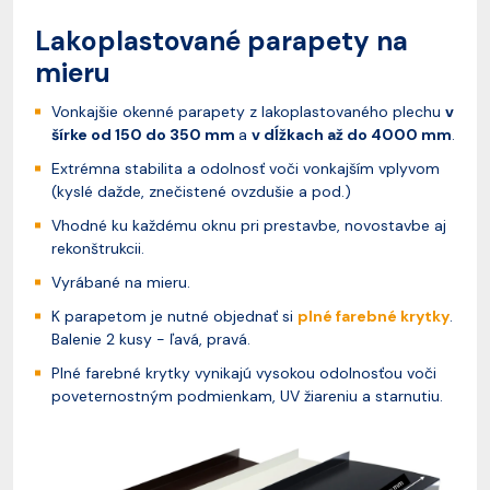
Lakoplastované parapety na
mieru
Vonkajšie okenné parapety z lakoplastovaného plechu
v
šírke od 150 do 350 mm
a
v dĺžkach až do 4000 mm
.
Extrémna stabilita a odolnosť voči vonkajším vplyvom
(kyslé dažde, znečistené ovzdušie a pod.)
Vhodné ku každému oknu pri prestavbe, novostavbe aj
rekonštrukcii.
Vyrábané na mieru.
K parapetom je nutné objednať si
plné farebné krytky
.
Balenie 2 kusy - ľavá, pravá.
Plné farebné krytky vynikajú vysokou odolnosťou voči
poveternostným podmienkam, UV žiareniu a starnutiu.