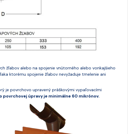
ých žľabov alebo na spojenie vnútorného alebo vonkajšieho
ďaka ktorému spojenie žľabov nevyžaduje tmelenie ani
orý je povrchovo upravený práškovými vypaľovacími
o povrchovej úpravy je minimálne 60 mikrónov.