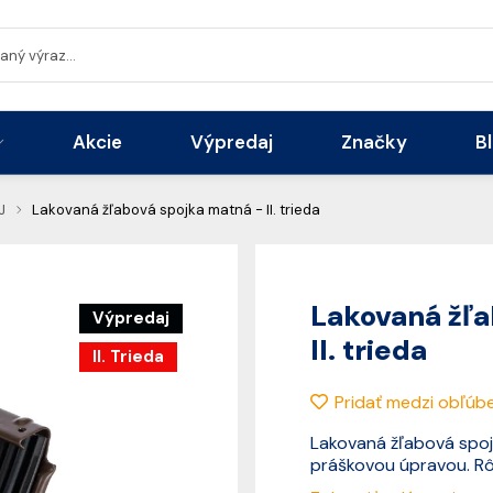
Akcie
Výpredaj
Značky
B
J
Lakovaná žľabová spojka matná - II. trieda
Lakovaná žľa
Výpredaj
II. trieda
II. Trieda
Pridať medzi obľúb
Lakovaná žľabová spoj
práškovou úpravou. Rô