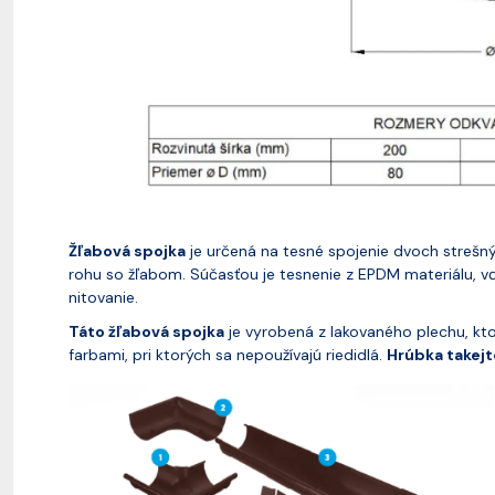
Žľabová spojka
je určená na tesné spojenie dvoch strešn
rohu so žľabom. Súčasťou je tesnenie z EPDM materiálu, v
nitovanie.
Táto žľabová spojka
je vyrobená z lakovaného plechu, kt
farbami, pri ktorých sa nepoužívajú riedidlá.
Hrúbka takejt