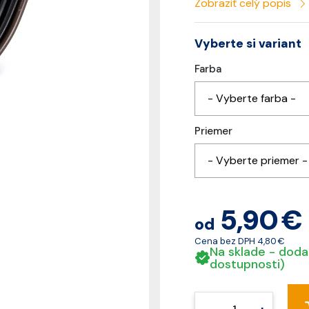
Zobraziť celý popis
Vyberte si variant
Farba
- Vyberte farba -
Priemer
- Vyberte priemer -
5,90 €
od
Cena bez DPH
4,80 €
Na sklade - doda
dostupnosti)