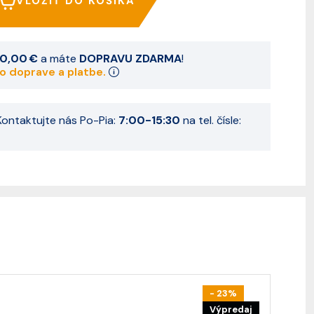
VLOŽIŤ DO KOŠÍKA
0,00 €
a máte
DOPRAVU ZDARMA
!
 o doprave a platbe.
ontaktujte nás Po-Pia:
7:00-15:30
na tel. čísle:
- 23%
Výpredaj