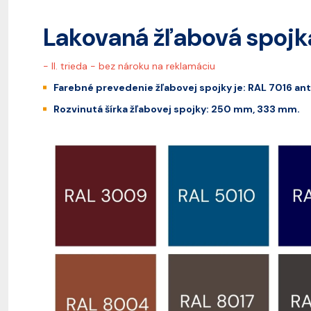
Lakovaná žľabová spoj
- II. trieda - bez nároku na reklamáciu
Farebné prevedenie žľabovej spojky je: RAL 7016 an
Rozvinutá šírka žľabovej spojky: 250 mm, 333 mm.