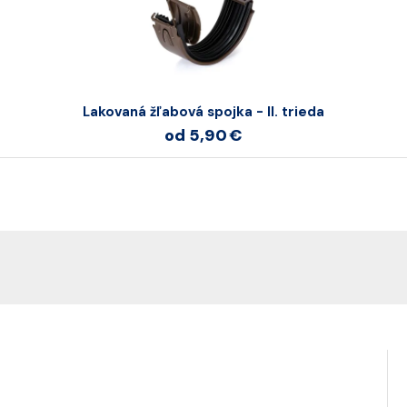
Lakovaná žľabová spojka - II. trieda
od 5,90 €