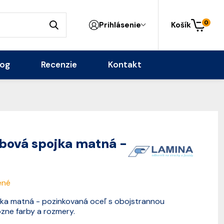
0
Prihlásenie
Košík
log
Recenzie
Kontakt
bová spojka matná -
ené
ka matná - pozinkovaná oceľ s obojstrannou
zne farby a rozmery.