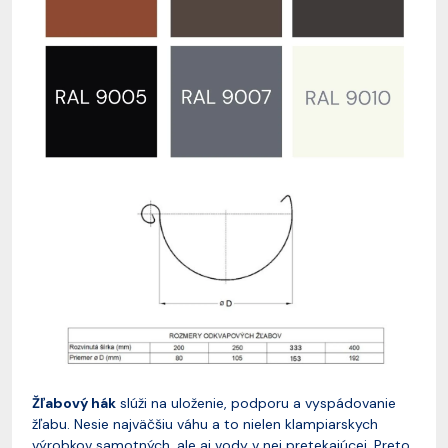
Žľabový hák
slúži na uloženie, podporu a vyspádovanie
žľabu. Nesie najväčšiu váhu a to nielen klampiarskych
výrobkov samotných, ale aj vody v nej pretekajúcej. Preto