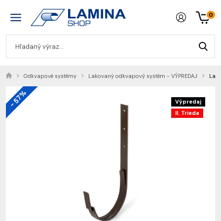
0
Odkvapové systémy
Lakovaný odkvapový systém - VÝPREDAJ
Lako
- 57%
Výpredaj
II. Trieda