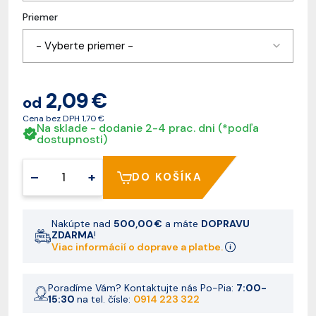
Priemer
- Vyberte priemer -
2,09 €
od
Cena bez DPH
1,70 €
Na sklade - dodanie 2-4 prac. dni (*podľa
dostupnosti)
–
+
DO KOŠÍKA
Nakúpte nad
500,00 €
a máte
DOPRAVU
ZDARMA
!
Viac informácií o doprave a platbe.
Poradíme Vám? Kontaktujte nás Po-Pia:
7:00-
15:30
na tel. čísle:
0914 223 322