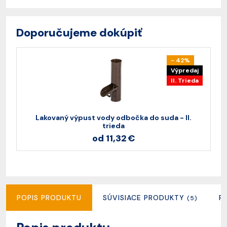
Doporučujeme dokúpiť
- 42%
Výpredaj
II. Trieda
Lakovaný výpust vody odbočka do suda - II.
trieda
od 11,32 €
POPIS PRODUKTU
SÚVISIACE PRODUKTY
R
(5)