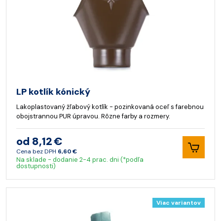
LP kotlík kónický
Lakoplastovaný žľabový kotlík - pozinkovaná oceľ s farebnou
obojstrannou PUR úpravou. Rôzne farby a rozmery.
od 8,12 €
Cena bez DPH
6,60 €
Na sklade - dodanie 2-4 prac. dni (*podľa
dostupnosti)
Viac variantov