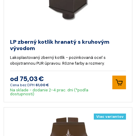
LP zberný kotlík hranatý s kruhovým
vývodom
Lakoplastovaný zberný kotlík - pozinkovaná oceľ s
obojstrannou PUR úpravou. Rôzne farby a rozmery.
od 75,03 €
Cena bez DPH
61,00 €
Na sklade - dodanie 2-4 prac. dni (*podľa
dostupnosti)
Viac variantov