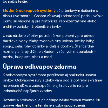
čo najčistejšie.
Medené odkvapové systémy
sú prémiovým riešením s
dlhou životnosťou. Časom získavajú prirodzenú patinu, vďaka
čomu sú vhodné aj pre historické, reprezentatívne alebo
architektonicky náročnejšie stavby.
U nás nájdete všetky potrebné komponenty pre odvod
dažďovej vody: žľaby, zvodové rúry, kolená, kotlíky, háky,
spojky, čelá, rohy, objímky aj ďalšie doplnky. Štandardné
rozmery a farby držíme skladom v rôznych materiáloch –
pozink, lakoplast, plast a meď.
Úprava odkvapov zdarma
K odkvapovým systémom ponúkame aj praktickú úpravu
prvkov. Odkvapové rúry a žľaby vám podľa potreby skrátime
na presnú dĺžku a zabezpečíme aj hrdlovanie rúr pre
jednoduché napájanie zvodov.
Rezanie a hrdlovanie je pri nákupe nášho tovaru zdarma. Pri
úprave vlastného materiálu je služba spoplatnená.