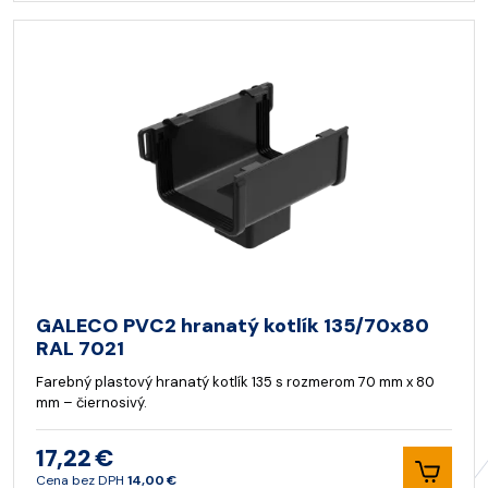
GALECO PVC2 hranatý kotlík 135/70x80
RAL 7021
Farebný plastový hranatý kotlík 135 s rozmerom 70 mm x 80
mm – čiernosivý.
17,22 €
Cena bez DPH
14,00 €