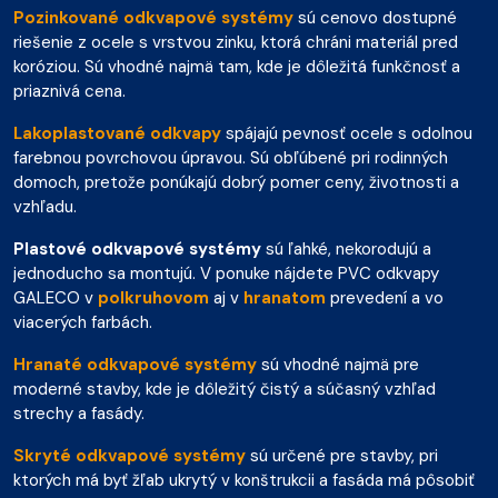
Pozinkované odkvapové systémy
sú cenovo dostupné
riešenie z ocele s vrstvou zinku, ktorá chráni materiál pred
koróziou. Sú vhodné najmä tam, kde je dôležitá funkčnosť a
priaznivá cena.
Lakoplastované odkvapy
spájajú pevnosť ocele s odolnou
farebnou povrchovou úpravou. Sú obľúbené pri rodinných
domoch, pretože ponúkajú dobrý pomer ceny, životnosti a
vzhľadu.
Plastové odkvapové systémy
sú ľahké, nekorodujú a
jednoducho sa montujú. V ponuke nájdete PVC odkvapy
GALECO v
polkruhovom
aj v
hranatom
prevedení a vo
viacerých farbách.
Hranaté odkvapové systémy
sú vhodné najmä pre
moderné stavby, kde je dôležitý čistý a súčasný vzhľad
strechy a fasády.
Skryté odkvapové systémy
sú určené pre stavby, pri
ktorých má byť žľab ukrytý v konštrukcii a fasáda má pôsobiť