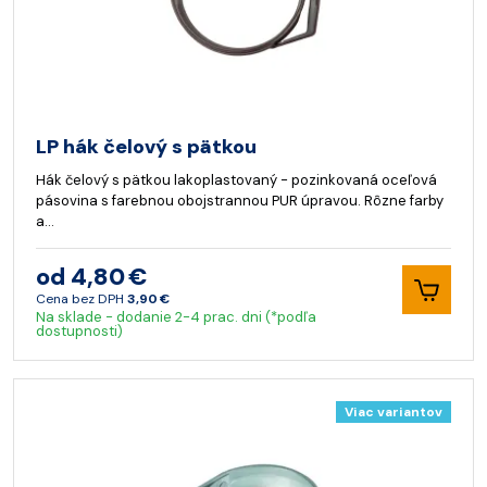
LP hák čelový s pätkou
Hák čelový s pätkou lakoplastovaný - pozinkovaná oceľová
pásovina s farebnou obojstrannou PUR úpravou. Rôzne farby
a…
od 4,80 €
Cena bez DPH
3,90 €
Na sklade - dodanie 2-4 prac. dni (*podľa
dostupnosti)
Viac variantov