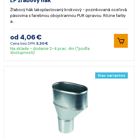
LP žľabový hák
Žľabový hák lakoplastovaný krokvový - pozinkovaná oceľová
pásovina s farebnou obojstrannou PUR úpravou. Rôzne farby
a…
od 4,06 €
Cena bez DPH
3,30 €
Na sklade - dodanie 2-4 prac. dni (*podľa
dostupnosti)
Viac variantov