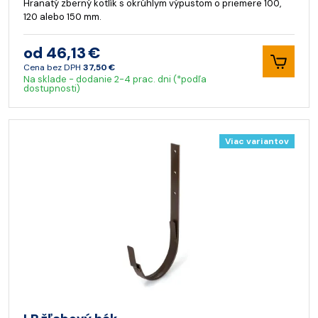
Hranatý zberný kotlík s okrúhlym výpustom o priemere 100,
120 alebo 150 mm.
od 46,13 €
Cena bez DPH
37,50 €
Na sklade - dodanie 2-4 prac. dni (*podľa
dostupnosti)
Viac variantov