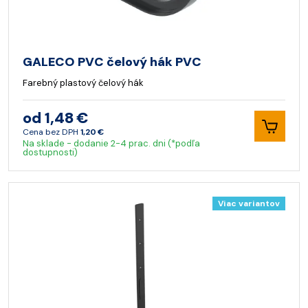
GALECO PVC čelový hák PVC
Farebný plastový čelový hák
od 1,48 €
Cena bez DPH
1,20 €
Na sklade - dodanie 2-4 prac. dni (*podľa
dostupnosti)
Viac variantov