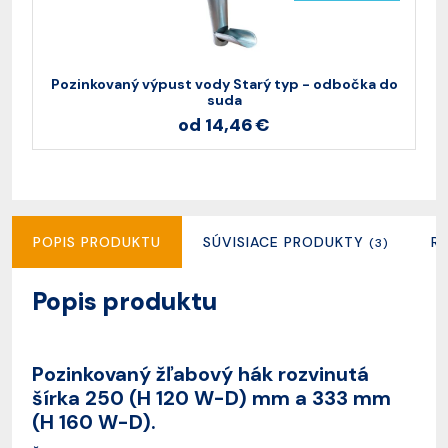
Pozinkovaný výpust vody Starý typ - odbočka do
P
suda
od 14,46 €
POPIS PRODUKTU
SÚVISIACE PRODUKTY
R
(3)
Popis produktu
Pozinkovaný žľabový hák rozvinutá
šírka 250 (H 120 W-D) mm a 333 mm
(H 160 W-D).