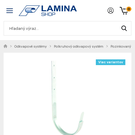
0
Odkvapové systémy
Polkruhový odkvapový systém
Pozinkovaný o
Viac variantov