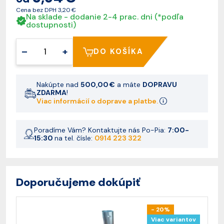
Cena bez DPH
3,20 €
Na sklade - dodanie 2-4 prac. dni (*podľa
dostupnosti)
–
+
DO KOŠÍKA
Nakúpte nad
500,00 €
a máte
DOPRAVU
ZDARMA
!
Viac informácií o doprave a platbe.
Poradíme Vám? Kontaktujte nás Po-Pia:
7:00-
15:30
na tel. čísle:
0914 223 322
Doporučujeme dokúpiť
- 20%
Viac variantov