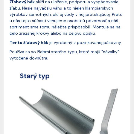
Žľabový hák
slúži na uloženie, podporu a vyspádovanie
žľabu. Nesie najväčšiu váhu a to nielen klampiarskych
výrobkov samotných, ale aj vody v nej pretekajúcej. Preto
u nás tejto súčasti venujeme osobitnú pozornosť a náš
sortiment sme tomu náležite prispôsobili. Montuje sa na
čelo zrezanej krokvy alebo na čelovú dosku.
Tento žľabový hák
je vyrobený z pozinkovanej pásoviny.
Používa sa so žľabmi starého typu, ktoré majú "návalky"
vytočené dovnútra.