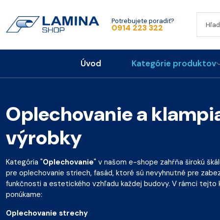
Potrebujete poradiť?
0914 223 322
Úvod
Kategórie produktov
Oplechovanie a klampi
výrobky
Kategória "
Oplechovanie
" v našom e-shope zahŕňa širokú šká
pre oplechovanie striech, fasád, ktoré sú nevyhnutné pre zab
funkčnosti a estetického vzhľadu každej budovy. V rámci tejto 
ponúkame:
Oplechovanie strechy