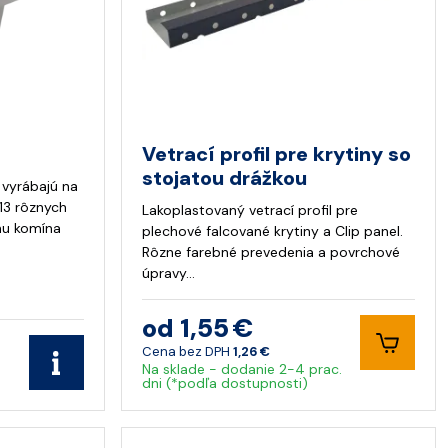
Vetrací profil pre krytiny so
stojatou drážkou
 vyrábajú na
13 rôznych
Lakoplastovaný vetrací profil pre
nu komína
plechové falcované krytiny a Clip panel.
Rôzne farebné prevedenia a povrchové
úpravy…
od 1,55 €
Cena bez DPH
1,26 €
Na sklade - dodanie 2-4 prac.
dni (*podľa dostupnosti)