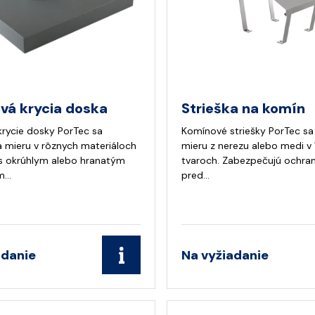
vá krycia doska
Strieška na komín
rycie dosky PorTec sa
Komínové striešky PorTec sa
a mieru v rôznych materiáloch
mieru z nerezu alebo medi v 
 s okrúhlym alebo hranatým
tvaroch. Zabezpečujú ochra
m…
pred…
adanie
Na vyžiadanie