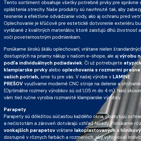
Tento sortiment obsahuje všetky potrebné prvky pre správne
opláštenia strechy. Naše produkty sú navrhnuté tak, aby zabezp
tesnenie a efektívne odvádzanie vody, ako aj ochranu pred vet
Oplechovanie je kľúčové pre estetické dotvorenie exteriéru bu
vyrábané z kvalitných materiálov, ktoré zaisťujú dlhú životnosť 
voči poveternostným podmienkam.
Ponúkame širokú škálu oplechovaní, vrátane nielen štandardný
dostupných na priamy nákup v našom e-shope, ale aj
výrobu n
podľa individuálnych požiadaviek
. Či už potrebujete
atypic
klampiarske prvky
alebo
oplechovania s rozmermi presne
vašich potrieb,
sme tu pre vás. V našej výrobe v
LAMINE
PREŠOV
využívame moderné CNC stroje na delenie a ohýbanie
(Optimálne rozmery výrobkov sú od 1,05 m do 4 m). Naši skúsen
vám tiež ručne vyrobia rozmanité klampiarske výrobky.
Parapety
Parapety sú dôležitou súčasťou každého okna, poskytujú ochra
a nečistotám a zároveň dotvárajú vzhľad fasády. Ponúkame rô
vonkajších parapetov
vrátane
lakoplastovaných
a
hliníkov
dostupné v rôznych farbách a rozmeroch, aby vyhovovali indivi