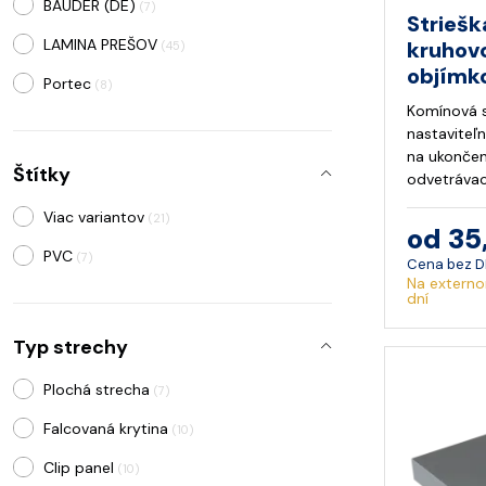
BAUDER (DE)
(7)
Striešk
LAMINA PREŠOV
kruhov
(45)
objímk
Portec
(8)
Komínová s
nastaviteľ
na ukončen
Štítky
odvetrávac
Viac variantov
(21)
od 35
PVC
(7)
Cena bez 
Na externo
dní
Typ strechy
Plochá strecha
(7)
Falcovaná krytina
(10)
Clip panel
(10)