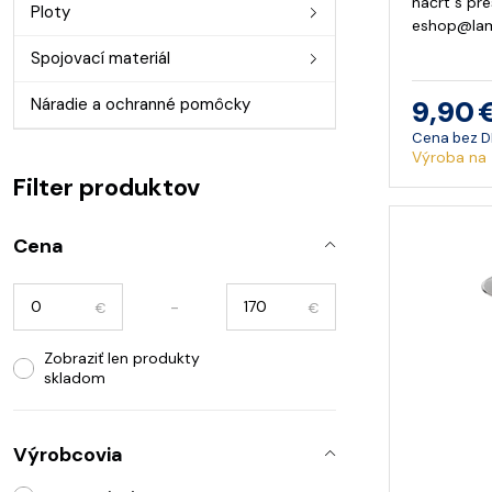
náčrt s pr
Ploty
eshop@la
Spojovací materiál
Náradie a ochranné pomôcky
9,90 
Cena bez 
Výroba na 
Filter produktov
Cena
-
€
€
Zobraziť len produkty
skladom
Výrobcovia