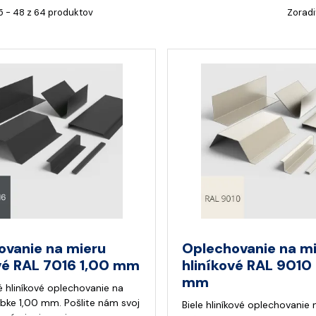
5 - 48 z 64 produktov
Zoradi
ovanie na mieru
Oplechovanie na m
vé RAL 7016 1,00 mm
hliníkové RAL 9010
mm
é hliníkové oplechovanie na
úbke 1,00 mm. Pošlite nám svoj
Biele hliníkové oplechovanie 