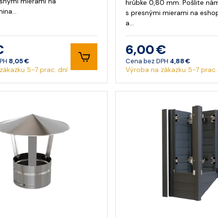
esnými mierami na
hrúbke 0,80 mm. Pošlite nám
mina…
s presnými mierami na
esho
a…
€
6,00 €
DPH
8,05 €
Cena bez DPH
4,88 €
zákazku 5-7 prac. dní
Výroba na zákazku 5-7 prac.