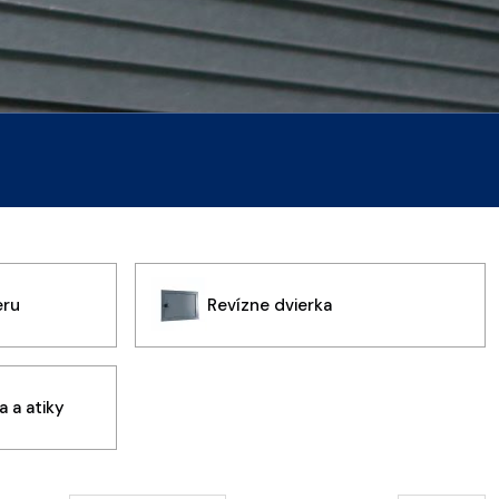
eru
Revízne dvierka
 a atiky