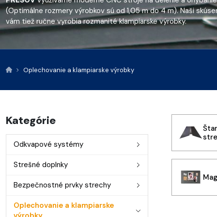
PREŠOV
využívame moderné CNC stroje na delenie a ohýbanie
(Optimálne rozmery výrobkov sú od 1,05 m do 4 m). Naši skúsen
vám tiež ručne vyrobia rozmanité klampiarske výrobky.
Oplechovanie a klampiarske výrobky
Kategórie
Šta
str
Odkvapové systémy
Strešné doplnky
Mag
Bezpečnostné prvky strechy
Oplechovanie a klampiarske
výrobky