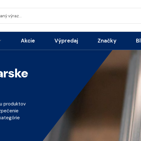
Akcie
Výpredaj
Značky
B
arske
lu produktov
ezpečenie
kategórie