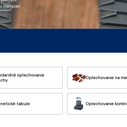
 plechov.
í klampiari
ndardné oplechovanie
Oplechovanie na mi
echy
netické tabule
Oplechovanie komína