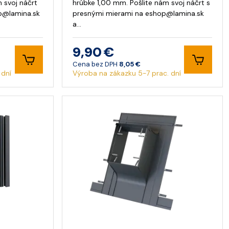
 svoj náčrt
hrúbke 1,00 mm. Pošlite nám svoj náčrt s
p@lamina.sk
presnými mierami na
eshop@lamina.sk
a…
9,90 €
Cena bez DPH
8,05 €
 dní
Výroba na zákazku 5-7 prac. dní