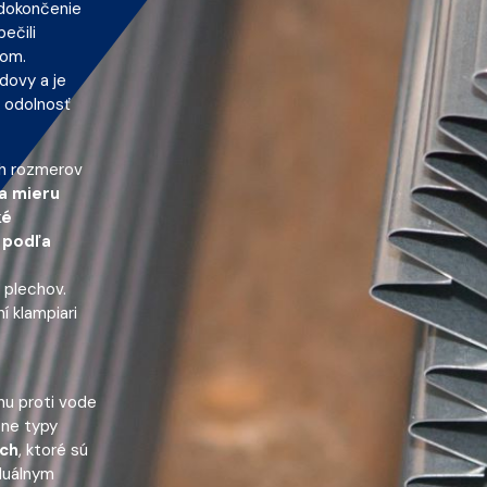
 dokončenie
ečili
rom.
dovy a je
a odolnosť
ch rozmerov
a mieru
ké
 podľa
 plechov.
í klampiari
nu proti vode
zne typy
ých
, ktoré sú
duálnym