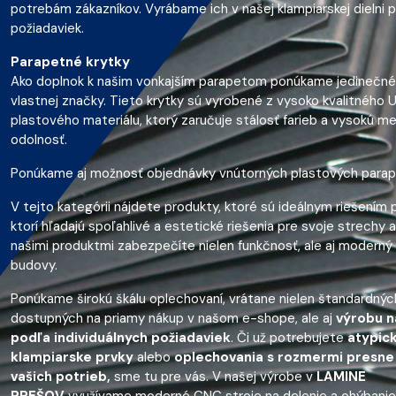
potrebám zákazníkov. Vyrábame ich v našej klampiarskej dielni 
požiadaviek.
Parapetné krytky
Ako doplnok k našim vonkajším parapetom ponúkame jedinečné
vlastnej značky. Tieto krytky sú vyrobené z vysoko kvalitného
plastového materiálu, ktorý zaručuje stálosť farieb a vysokú m
odolnosť.
Ponúkame aj možnosť objednávky vnútorných plastových para
V tejto kategórii nájdete produkty, ktoré sú ideálnym riešením 
ktorí hľadajú spoľahlivé a estetické riešenia pre svoje strechy a
našimi produktmi zabezpečíte nielen funkčnosť, ale aj moderný
budovy.
Ponúkame širokú škálu oplechovaní, vrátane nielen štandardný
dostupných na priamy nákup v našom e-shope, ale aj
výrobu n
podľa individuálnych požiadaviek
. Či už potrebujete
atypic
klampiarske prvky
alebo
oplechovania s rozmermi presne
vašich potrieb,
sme tu pre vás. V našej výrobe v
LAMINE