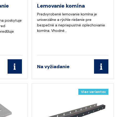
anie
Lemovanie komína
Predvyrobené lemovanie komína je
univerzálne a rýchle riešenie pre
na poskytuje
bezpečné a nepriepustné oplechovanie
red
komína. Vhodné…
redlžuje
Na vyžiadanie
Viac variantov