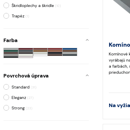
Škridloplechy a škridle
(10)
Trapéz
(1)
Farba
Komíno
Komínové k
vyrábajú n
a farbách,
prieducho
Povrchová úprava
Standard
(31)
Eleganz
(27)
Na vyži
Strong
(23)