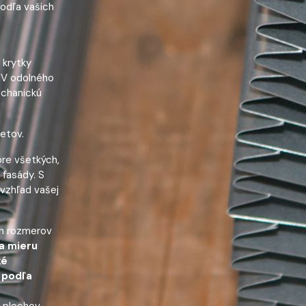
podľa vašich
 krytky
 UV odolného
echanickú
petov.
pre všetkých,
 fasády. S
 vzhľad vašej
ch rozmerov
a mieru
ké
 podľa