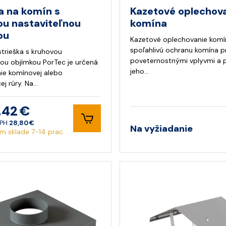
a na komín s
Kazetové oplechov
ou nastaviteľnou
komína
ou
Kazetové oplechovanie komí
spoľahlivú ochranu komína p
trieška s kruhovou
poveternostnými vplyvmi a p
nou objímkou PorTec je určená
jeho…
ie komínovej alebo
ej rúry. Na…
,42 €
DPH
28,80 €
Na vyžiadanie
m sklade 7-14 prac.