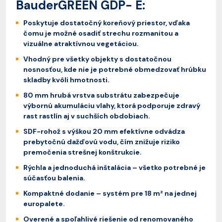
BauderGREEN GDP- E:
Poskytuje dostatočný koreňový priestor, vďaka
čomu je možné osadiť strechu rozmanitou a
vizuálne atraktívnou vegetáciou.
Vhodný pre všetky objekty s dostatočnou
nosnosťou, kde nie je potrebné obmedzovať hrúbku
skladby kvôli hmotnosti.
80 mm hrubá vrstva substrátu zabezpečuje
výbornú akumuláciu vlahy, ktorá podporuje zdravý
rast rastlín aj v suchších obdobiach.
SDF-rohož s výškou 20 mm efektívne odvádza
prebytočnú dažďovú vodu, čím znižuje riziko
premočenia strešnej konštrukcie.
Rýchla a jednoduchá inštalácia – všetko potrebné je
súčasťou balenia.
Kompaktné dodanie – systém pre 18 m² na jednej
europalete.
Overené a spoľahlivé riešenie od renomovaného