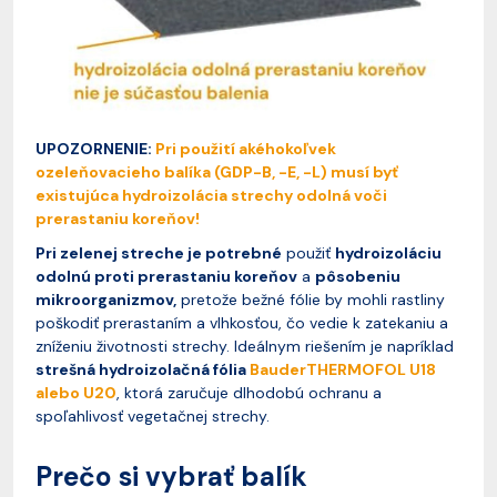
UPOZORNENIE:
Pri použití akéhokoľvek
ozeleňovacieho balíka (GDP-B, -E, -L) musí byť
existujúca hydroizolácia strechy odolná voči
prerastaniu koreňov!
Pri zelenej streche je potrebné
použiť
hydroizoláciu
odolnú proti prerastaniu koreňov
a
pôsobeniu
mikroorganizmov,
pretože bežné fólie by mohli rastliny
poškodiť prerastaním a vlhkosťou, čo vedie k zatekaniu a
zníženiu životnosti strechy. Ideálnym riešením je napríklad
strešná hydroizolačná fólia
BauderTHERMOFOL U18
alebo U20
, ktorá zaručuje dlhodobú ochranu a
spoľahlivosť vegetačnej strechy.
Prečo si vybrať balík