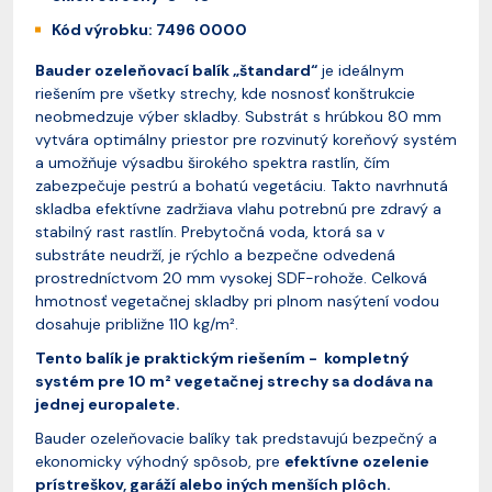
Kód výrobku: 7496 0000
Bauder ozeleňovací balík „štandard“
je ideálnym
riešením pre všetky strechy, kde nosnosť konštrukcie
neobmedzuje výber skladby. Substrát s hrúbkou 80 mm
vytvára optimálny priestor pre rozvinutý koreňový systém
a umožňuje výsadbu širokého spektra rastlín, čím
zabezpečuje pestrú a bohatú vegetáciu. Takto navrhnutá
skladba efektívne zadržiava vlahu potrebnú pre zdravý a
stabilný rast rastlín. Prebytočná voda, ktorá sa v
substráte neudrží, je rýchlo a bezpečne odvedená
prostredníctvom 20 mm vysokej SDF-rohože. Celková
hmotnosť vegetačnej skladby pri plnom nasýtení vodou
dosahuje približne 110 kg/m².
Tento balík je praktickým riešením - kompletný
systém pre 10 m² vegetačnej strechy sa dodáva na
jednej europalete.
Bauder ozeleňovacie balíky tak predstavujú bezpečný a
ekonomicky výhodný spôsob, pre
efektívne ozelenie
prístreškov, garáží alebo iných menších plôch.