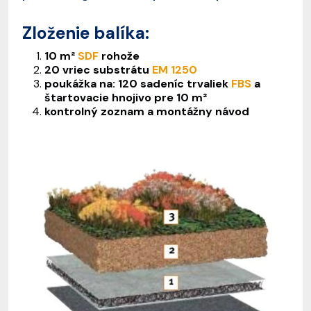
Zloženie balíka:
10 m²
SDF
rohože
20 vriec substrátu
EM 1250
poukážka na: 120 sadeníc trvaliek
FBS
a
štartovacie hnojivo pre 10 m²
kontrolný zoznam a montážny návod