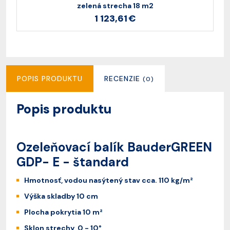
zelená strecha 18 m2
1 123,61 €
POPIS PRODUKTU
RECENZIE
(0)
Popis produktu
Ozeleňovací balík BauderGREEN
GDP- E - štandard
Hmotnosť, vodou nasýtený stav cca. 110 kg/m²
Výška skladby 10 cm
Plocha pokrytia 10 m²
Sklon strechy 0 - 10°