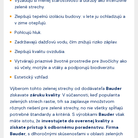
Vyžadujú si menej starostlivosti a údržby ako intenzívne
zelené strechy.
Zlepšujú tepelnú izoláciu budovy: v lete ju ochladzujú a
v zime otepľujú.
Pohlcujú hluk.
Zadržiavajú dažďovú vodu, čím znižujú riziko záplav.
Zlepšujú kvalitu ovzdušia.
Vytvárajú priaznivé životné prostredie pre živočíchy ako
sú včely, motýle a vtáky a podporujú biodiverzitu.
Estetický vzhľad.
Výberom tohto zelenej strechy od dodávateľa
Bauder
získavate
záruku kvality
. V súčasnosti, keď popularita
zelených striech rastie, trh sa zaplavuje množstvom
rôznych riešení pre zelené strechy, no nie všetky spĺňajú
potrebné štandardy a kritériá. S výrobkami
Bauder
však
máte istotu, že
investujete do overenej kvality
a
získate prístup k odbornému poradenstvu.
Firma
Bauder
, s dlhoročnými skúsenosťami v oblasti zelených