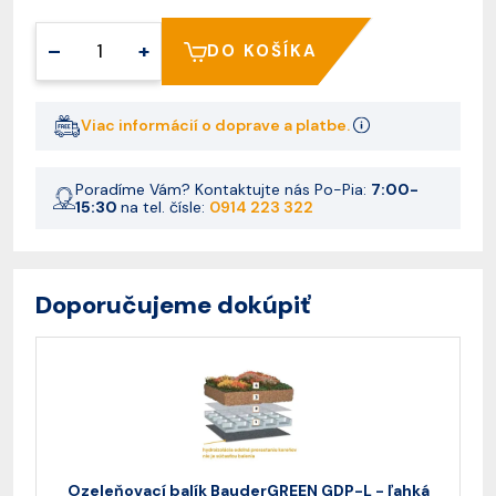
–
+
DO KOŠÍKA
Viac informácií o doprave a platbe.
Poradíme Vám? Kontaktujte nás Po-Pia:
7:00-
15:30
na tel. čísle:
0914 223 322
Doporučujeme dokúpiť
Ozeleňovací balík BauderGREEN GDP-L - ľahká
O