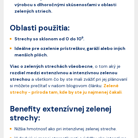
výrobcu s dlhoročnými skúsenosťami v oblasti
zelených striech.
Oblasti použitia:
Strechy so sklonom od 0 do 10⁰.
Ideálne pre ozelenie prístreškov, garáží alebo iných
menších plôch.
Viac o zelených strechách všeobecne
, o tom aký je
rozdiel medzi extenzívnou a intenzívnou zelenou
strechou
a všetkom čo by ste mali zvážiť pri jej plánovaní
si môžete prečítať v našom blogovom článku:
Zelené
strechy - príroda tam, kde by ste ju najmenej čakali
.
Benefity extenzívnej zelenej
strechy:
Nižšia hmotnosť ako pri intenzívnej zelenej streche.