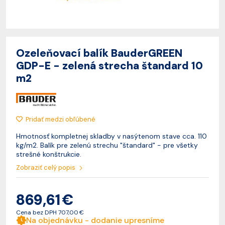
Ozeleňovací balík BauderGREEN
GDP-E - zelená strecha štandard 10
m2
Pridať medzi obľúbené
Hmotnosť kompletnej skladby v nasýtenom stave cca. 110
kg/m2. Balík pre zelenú strechu "štandard" - pre všetky
strešné konštrukcie.
Zobraziť celý popis
869,61 €
Cena bez DPH
707,00 €
Na objednávku - dodanie upresníme