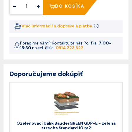
–
+
DO KOŠÍKA
Viac informácií o doprave a platbe.
Poradíme Vám? Kontaktujte nás Po-Pia:
7:00-
15:30
na tel. čísle:
0914 223 322
Doporučujeme dokúpiť
Ozeleňovací balík BauderGREEN GDP-E - zelená
O
strecha štandard 10 m2