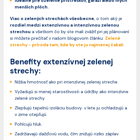
Ideálne pre ozelenie prístreškov, garáží alebo iných
menších plôch.
Viac o zelených strechách všeobecne
, o tom aký je
rozdiel medzi extenzívnou a intenzívnou zelenou
strechou
a všetkom čo by ste mali zvážiť pri jej plánovaní
si môžete prečítať v našom blogovom článku:
Zelené
strechy - príroda tam, kde by ste ju najmenej čakali
.
Benefity extenzívnej zelenej
strechy:
Nižšia hmotnosť ako pri intenzívnej zelenej streche.
Vyžadujú si menej starostlivosti a údržby ako intenzívne
zelené strechy.
Zlepšujú tepelnú izoláciu budovy: v lete ju ochladzujú a
v zime otepľujú.
Pohlcujú hluk.
Zadržiavajú dažďovú vodu, čím znižujú riziko záplav.