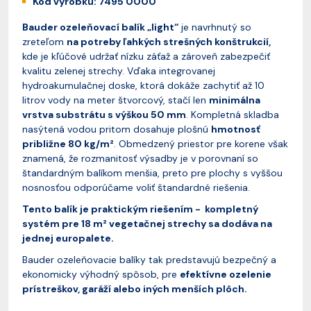
Kód výrobku: 7495 0000
Bauder ozeleňovací balík „light“
je navrhnutý so
zreteľom
na potreby ľahkých strešných konštrukcií,
kde je kľúčové udržať nízku záťaž a zároveň zabezpečiť
kvalitu zelenej strechy. Vďaka integrovanej
hydroakumulačnej doske, ktorá dokáže zachytiť až 10
litrov vody na meter štvorcový, stačí len
minimálna
vrstva substrátu s výškou 50 mm
. Kompletná skladba
nasýtená vodou pritom dosahuje plošnú
hmotnosť
približne 80 kg/m²
. Obmedzený priestor pre korene však
znamená, že rozmanitosť výsadby je v porovnaní so
štandardným balíkom menšia, preto pre plochy s vyššou
nosnosťou odporúčame voliť štandardné riešenia.
Tento balík je praktickým riešením - kompletný
systém pre 18 m² vegetačnej strechy sa dodáva na
jednej europalete.
Bauder ozeleňovacie balíky tak predstavujú bezpečný a
ekonomicky výhodný spôsob, pre
efektívne ozelenie
prístreškov, garáží alebo iných menších plôch.