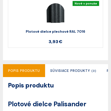
Nové v ponuke
Plotové dielce plechové RAL 7016
3,93 €
POPIS PRODUKTU
SÚVISIACE PRODUKTY
R
(3)
Popis produktu
Plotové dielce Palisander