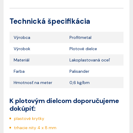
Technická špecifikácia
Výrobca
Profitmetal
Výrobok
Plotové dielce
Materiál
Lakoplastovaná oceľ
Farba
Palisander
Hmotnosť na meter
0,6 kg/bm
K plotovým dielcom doporučujeme
dokúpiť:
plastové krytky
trhacie nity 4 x 8 mm