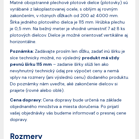
Matné obojstranné plechové plotové dielce (plotovky) sú
vyrábané z lakoplastovanej ocele, s oblým aj rovným
zakončením, v rôznych dĺžkach od 200 až 4000 mm.
Šírka jedného plotového dielca je 115 mm. Hrúbka plechu
je 0,5 mm. Na bežný meter je vhodné umiestniť 7 až 8 ks
plotových dielcov. Dielce je možné orientovať vertikálne aj
horizontálne.
Poznámka:
Zadávajte prosím len dĺžku, zadať inú šírku je
síce technicky možné, no výsledný
produkt má vždy
pevnú šírku 115 mm
– zadanie šírky slúži len ako
nevyhnutný technický údaj pre výpočet ceny a nemá
vplyv na rozmery (ani výslednú cenu) dodaného produktu.
Do poznámky nám uveďte, aké zakončenie dielcov si
prajete (rovné alebo oblé).
Cena dopravy:
Cena dopravy bude určená na základe
objednaného množstva a miesta doručenia. Po prijatí
vašej objednávky vás budeme informovať o presnej cene
dopravy.
Rozmery