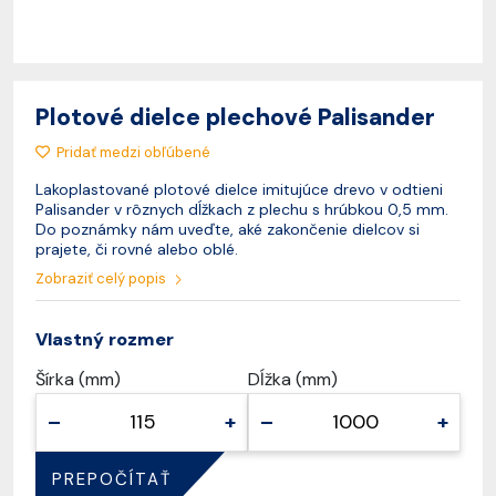
Plotové dielce plechové Palisander
Pridať medzi obľúbené
Lakoplastované plotové dielce imitujúce drevo v odtieni
Palisander v rôznych dĺžkach z plechu s hrúbkou 0,5 mm.
Do poznámky nám uveďte, aké zakončenie dielcov si
prajete, či rovné alebo oblé.
Zobraziť celý popis
Vlastný rozmer
Šírka (mm)
Dĺžka (mm)
–
+
–
+
PREPOČÍTAŤ