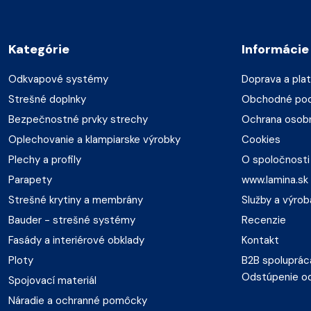
Kategórie
Informácie
Odkvapové systémy
Doprava a pla
Strešné doplnky
Obchodné po
Bezpečnostné prvky strechy
Ochrana osob
Oplechovanie a klampiarske výrobky
Cookies
Plechy a profily
O spoločnosti
Parapety
www.lamina.sk
Strešné krytiny a membrány
Služby a výrob
Bauder - strešné systémy
Recenzie
Fasády a interiérové obklady
Kontakt
Ploty
B2B spoluprác
Odstúpenie o
Spojovací materiál
Náradie a ochranné pomôcky