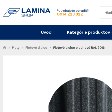
Potrebujete poradiť?
0914 223 322
Úvod
Kategórie produktov
Ploty
Plotové dielce
Plotové dielce plechové RAL 7016