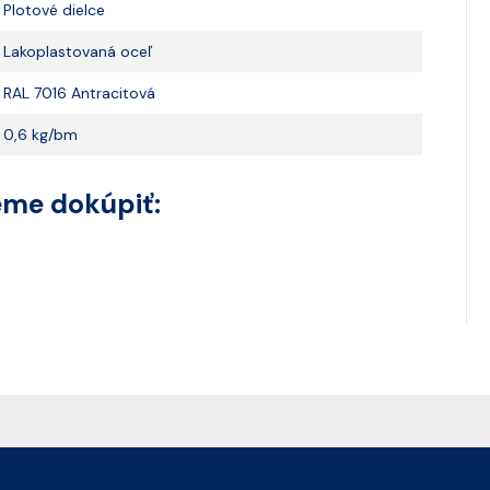
Plotové dielce
Lakoplastovaná oceľ
RAL 7016 Antracitová
0,6 kg/bm
eme dokúpiť: