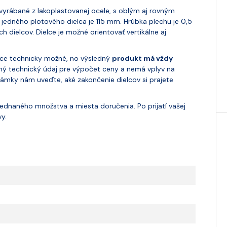
vyrábané z lakoplastovanej ocele, s oblým aj rovným
edného plotového dielca je 115 mm. Hrúbka plechu je 0,5
 dielcov. Dielce je možné orientovať vertikálne aj
 síce technicky možné, no výsledný
produkt má vždy
tný technický údaj pre výpočet ceny a nemá vplyv na
mky nám uveďte, aké zakončenie dielcov si prajete
dnaného množstva a miesta doručenia. Po prijatí vašej
y.