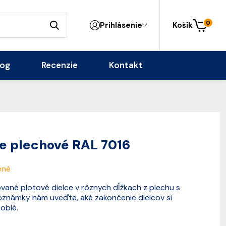
0
Prihlásenie
Košík
log
Recenzie
Kontakt
ce plechové RAL 7016
ené
vané plotové dielce v rôznych dĺžkach z plechu s
známky nám uveďte, aké zakončenie dielcov si
 oblé.