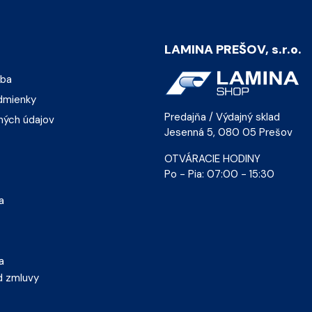
LAMINA PREŠOV, s.r.o.
tba
dmienky
Predajňa / Výdajný sklad
ných údajov
Jesenná 5, 080 05 Prešov
OTVÁRACIE HODINY
Po - Pia: 07:00 - 15:30
a
a
d zmluvy