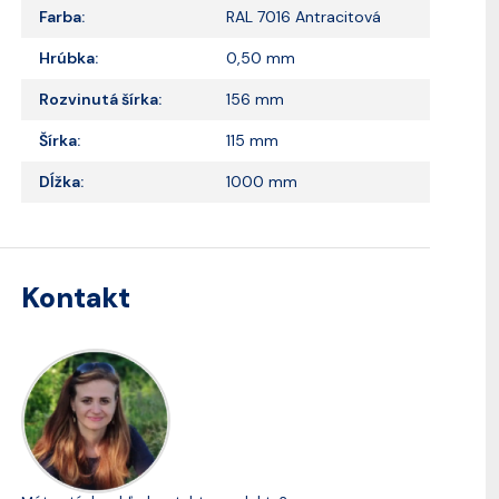
Farba:
RAL 7016 Antracitová
Hrúbka:
0,50 mm
Rozvinutá šírka:
156 mm
Šírka:
115 mm
Dĺžka:
1000 mm
Kontakt