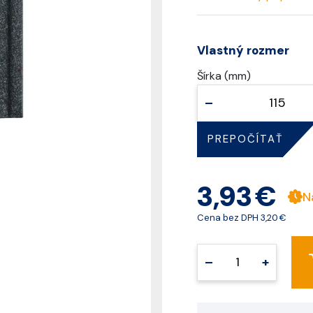
Vlastný rozmer
Šírka (mm)
–
PREPOČÍTAŤ
3,93 €
N
Cena bez DPH
3,20 €
–
+