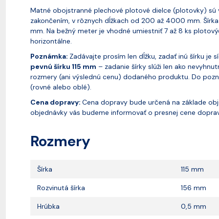
Matné obojstranné plechové plotové dielce (plotovky) sú 
zakončením, v rôznych dĺžkach od 200 až 4000 mm. Šírka j
mm. Na bežný meter je vhodné umiestniť 7 až 8 ks plotových
horizontálne.
Poznámka:
Zadávajte prosím len dĺžku, zadať inú šírku je
pevnú šírku 115 mm
– zadanie šírky slúži len ako nevyhnu
rozmery (ani výslednú cenu) dodaného produktu. Do pozná
(rovné alebo oblé).
Cena dopravy:
Cena dopravy bude určená na základe obje
objednávky vás budeme informovať o presnej cene doprav
Rozmery
Šírka
115 mm
Rozvinutá šírka
156 mm
Hrúbka
0,5 mm