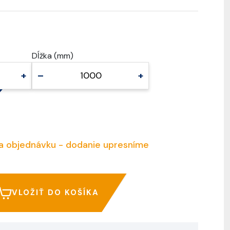
Dĺžka (mm)
+
–
+
a objednávku - dodanie upresníme
VLOŽIŤ DO KOŠÍKA