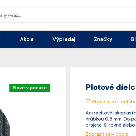
Akcie
Výpredaj
Značky
B
Plotové diel
Nové v ponuke
Pridať medzi obľúb
Antracitové lakoplasto
hrúbkou 0,5 mm. Do po
prajete, či rovné alebo
Zobraziť celý popis