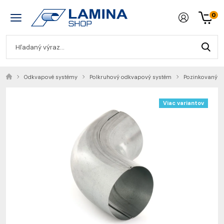
0
Odkvapové systémy
Polkruhový odkvapový systém
Pozinkovaný o
Viac variantov