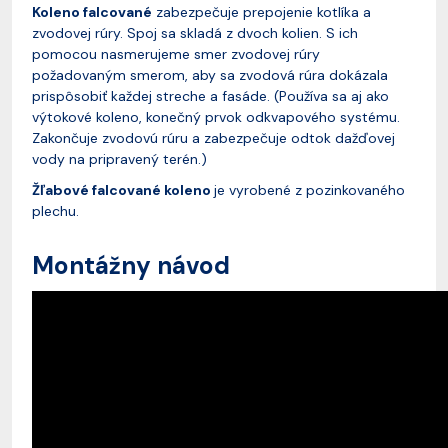
Koleno falcované
zabezpečuje prepojenie kotlíka a
zvodovej rúry. Spoj sa skladá z dvoch kolien. S ich
pomocou nasmerujeme smer zvodovej rúry
požadovaným smerom, aby sa zvodová rúra dokázala
prispôsobiť každej streche a fasáde. (Používa sa aj ako
výtokové koleno, konečný prvok odkvapového systému.
Zakončuje zvodovú rúru a zabezpečuje odtok dažďovej
vody na pripravený terén.)
Žľabové falcované koleno
je vyrobené z pozinkovaného
plechu.
Montážny návod