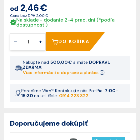
2,46 €
od
Cena bez DPH
2,00 €
Na sklade - dodanie 2-4 prac. dni (*podľa
dostupnosti)
–
+
DO KOŠÍKA
Nakúpte nad
500,00 €
a máte
DOPRAVU
ZDARMA
!
Viac informácií o doprave a platbe.
Poradíme Vám? Kontaktujte nás Po-Pia:
7:00-
15:30
na tel. čísle:
0914 223 322
Doporučujeme dokúpiť