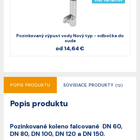
Viac variantov
Pozinkovaný výpust vody Nový typ - odbočka do
suda
od 14,64 €
POPIS PRODUKTU
SÚVISIACE PRODUKTY
R
(12)
Popis produktu
Pozinkované koleno falcované DN 60,
DN 80, DN 100, DN 120 a DN 150.