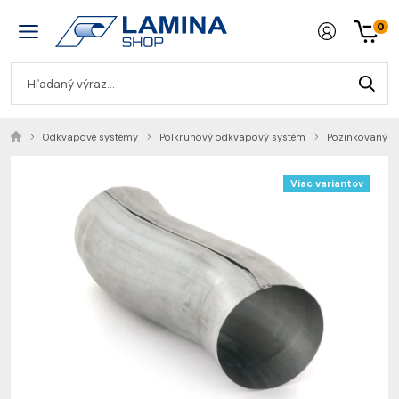
0
Odkvapové systémy
Polkruhový odkvapový systém
Pozinkovaný o
Viac variantov