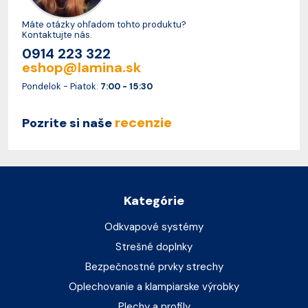
Máte otázky ohľadom tohto produktu?
Kontaktujte nás.
0914 223 322
eshop@lamina.sk
Pondelok - Piatok:
7:00 - 15:30
recenzie
Pozrite si naše
Kategórie
Odkvapové systémy
Strešné doplnky
Bezpečnostné prvky strechy
Oplechovanie a klampiarske výrobky
Plechy a profily