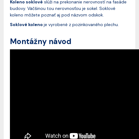
Koleno soklové
slúži na prekonanie nerovností na fasáde
budovy. Väčšinou tou nerovnosťou je sokel. Soklové
koleno môžete poznať aj pod názvom odskok.
Soklové koleno
je vyrobené z pozinkovaného plechu.
Montážny návod