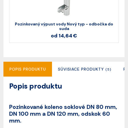
Pozinkovaný výpust vody Nový typ - odbočka do
suda
od 14,64 €
POPIS PRODUKTU
SÚVISIACE PRODUKTY
R
(5)
Popis produktu
Pozinkované koleno soklové DN 80 mm,
DN 100 mm a DN 120 mm, odskok 60
mm.