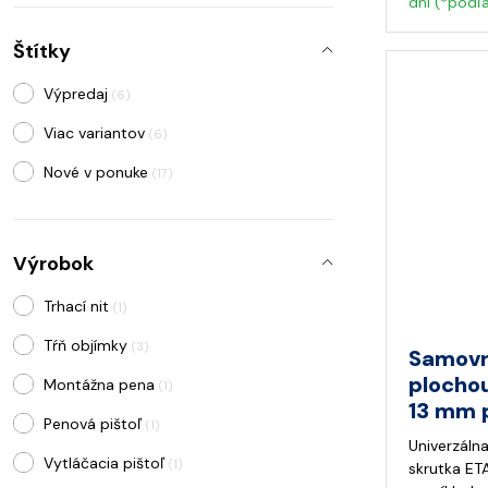
dni (*podľ
(1)
SIKA
(2)
Štítky
VMZINC
(1)
Výpredaj
(6)
Würth
(2)
Viac variantov
(6)
Nové v ponuke
(17)
Výrobok
Trhací nit
(1)
Tŕň objímky
(3)
Samovr
plocho
Montážna pena
(1)
13 mm p
Penová pištoľ
(1)
Univerzáln
Vytláčacia pištoľ
(1)
skrutka ET