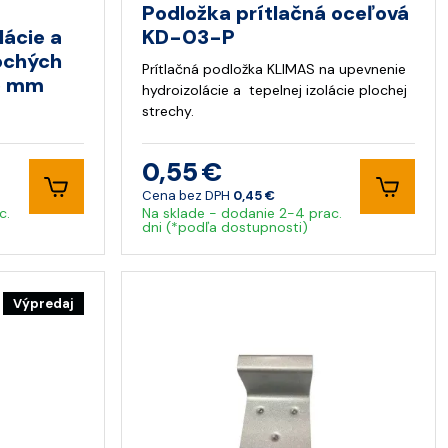
Podložka prítlačná oceľová
lácie a
KD-03-P
lochých
Prítlačná podložka KLIMAS na upevnenie
35 mm
hydroizolácie a tepelnej izolácie plochej
strechy.
0,55 €
Cena bez DPH
0,45 €
c.
Na sklade - dodanie 2-4 prac.
dni (*podľa dostupnosti)
Výpredaj