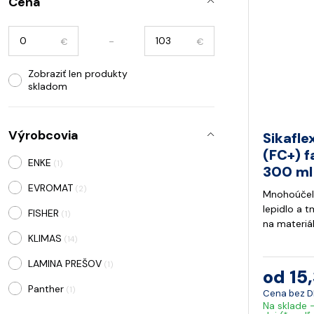
Cena
-
€
€
Zobraziť len produkty
skladom
Výrobcovia
Sikafle
(FC+) f
ENKE
(1)
300 ml
EVROMAT
(2)
Mnohoúčelo
lepidlo a t
FISHER
(1)
na materiál
KLIMAS
(14)
LAMINA PREŠOV
(1)
od 15
Panther
(1)
Cena bez 
Na sklade 
PREFA