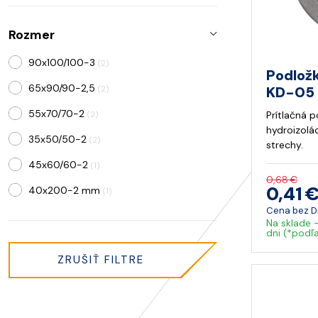
50 mm
(2)
140 mm
(1)
M8
(1)
Rozmer
160 mm
(1)
M10
(4)
90x100/100-3
(2)
185 mm
(2)
Podložk
65x90/90-2,5
KD-05
(2)
200 mm
(1)
55x70/70-2
Prítlačná 
(2)
205 mm
(1)
hydroizolác
35x50/50-2
(2)
235 mm
strechy.
(2)
45x60/60-2
(1)
300 mm
(1)
0,68 €
0,41 
40x200-2 mm
(1)
305 mm
(1)
Cena bez 
55x140-2 mm
(1)
310 mm
Na sklade 
(1)
dni (*podľ
60x120-2 mm
(1)
465 mm
(1)
ZRUŠIŤ FILTRE
60x300-2 mm
(1)
80x160-2 mm
(1)
80x300-2 mm