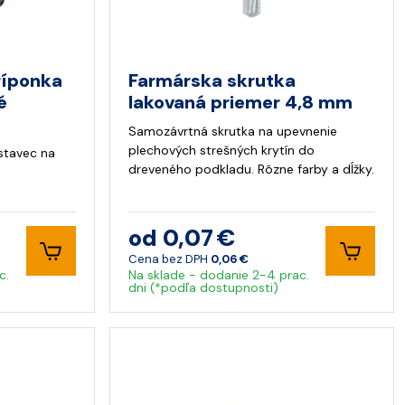
ríponka
Farmárska skrutka
é
lakovaná priemer 4,8 mm
Samozávrtná skrutka na upevnenie
plechových strešných krytín do
stavec na
dreveného podkladu. Rôzne farby a dĺžky.
od 0,07 €
Cena bez DPH
0,06 €
c.
Na sklade - dodanie 2-4 prac.
dni (*podľa dostupnosti)