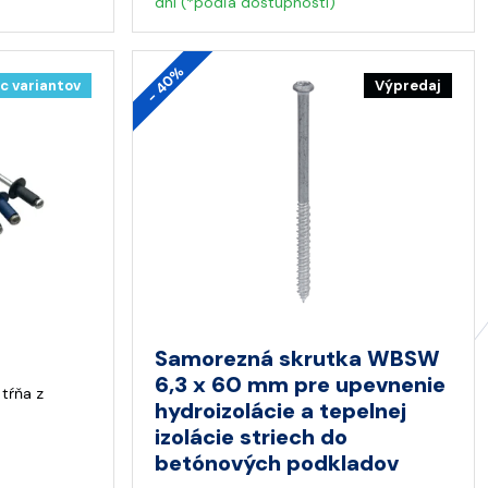
dni (*podľa dostupnosti)
- 40%
c variantov
Výpredaj
Samorezná skrutka WBSW
6,3 x 60 mm pre upevnenie
 tŕňa z
hydroizolácie a tepelnej
izolácie striech do
betónových podkladov