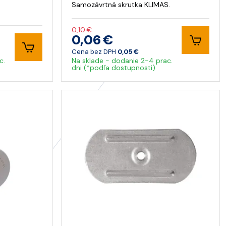
Samozávrtná skrutka KLIMAS.
0,10 €
0,06 €
Cena bez DPH
0,05 €
c.
Na sklade - dodanie 2-4 prac.
dni (*podľa dostupnosti)