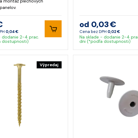
na montáž plechových
panelov.
€
od 0,03 €
DPH
0,04 €
Cena bez DPH
0,02 €
- dodanie 2-4 prac.
Na sklade - dodanie 2-4 pra
a dostupnosti)
dni (*podľa dostupnosti)
Výpredaj