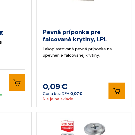
kg
Pevná príponka pre
falcované krytiny, LPL
kg
Lakoplastovaná pevná príponka na
upevnenie falcovanej krytiny.
0,09 €
Cena bez DPH
0,07 €
c.
Nie je na sklade