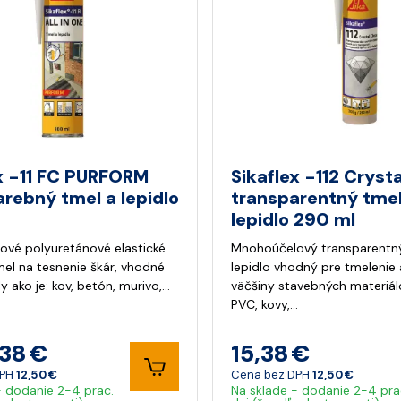
x -11 FC PURFORM
Sikaflex -112 Crysta
arebný tmel a lepidlo
transparentný tmel
lepidlo 290 ml
vé polyuretánové elastické
Mnohoúčelový transparentn
mel na tesnenie škár, vhodné
lepidlo vhodný pre tmelenie 
y ako je: kov, betón, murivo,…
väčšiny stavebných materiálo
PVC, kovy,…
,38 €
15,38 €
DPH
12,50 €
Cena bez DPH
12,50 €
- dodanie 2-4 prac.
Na sklade - dodanie 2-4 pra