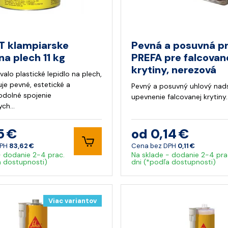
T klampiarske
Pevná a posuvná p
 na plech 11 kg
PREFA pre falcovan
krytiny, nerezová
rvalo plastické lepidlo na plech,
uje pevné, estetické a
Pevný a posuvný uhlový nad
dolné spojenie
upevnenie falcovanej krytiny.
ych…
5 €
od 0,14 €
DPH
83,62 €
Cena bez DPH
0,11 €
- dodanie 2-4 prac.
Na sklade - dodanie 2-4 pra
a dostupnosti)
dni (*podľa dostupnosti)
Viac variantov