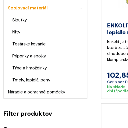
Spojovací materiál
Skrutky
ENKOLI
lepidlo
Nity
Enkolit je t
Tesárske kovanie
ktoré zaisť
dlhodobo o
Príponky a spojky
klampiarsk
Tŕne a hmoždinky
102,8
Tmely, lepidlá, peny
Cena bez 
Na sklade 
dni (*podľ
Náradie a ochranné pomôcky
Filter produktov