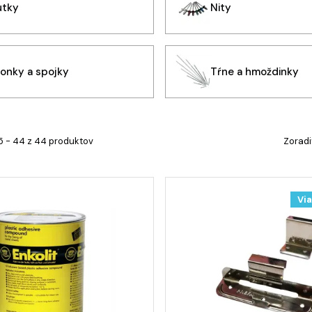
utky
Nity
ponky a spojky
Tŕne a hmoždinky
5 - 44 z 44 produktov
Zoradi
Via