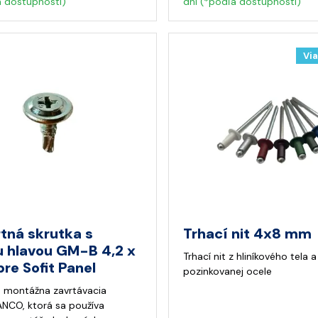
a dostupnosti)
dni (*podľa dostupnosti)
Via
tná skrutka s
Trhací nit 4x8 mm
u hlavou GM-B 4,2 x
Trhací nit z hliníkového tela a
re Sofit Panel
pozinkovanej ocele
a montážna zavrtávacia
ANCO, ktorá sa používa