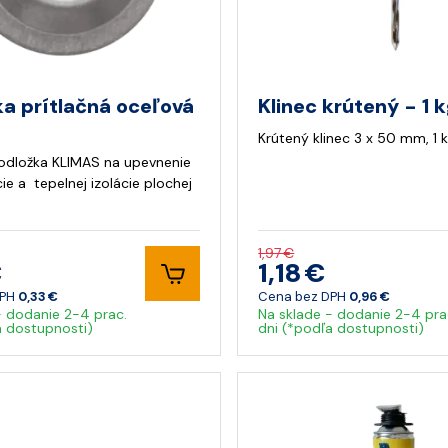
a prítlačná oceľová
Klinec krútený - 1 
Krútený klinec 3 x 50 mm, 1 
podložka KLIMAS na upevnenie
ie a tepelnej izolácie plochej
1,97 €
€
1,18 €
DPH
0,33 €
Cena bez DPH
0,96 €
- dodanie 2-4 prac.
Na sklade - dodanie 2-4 pra
a dostupnosti)
dni (*podľa dostupnosti)