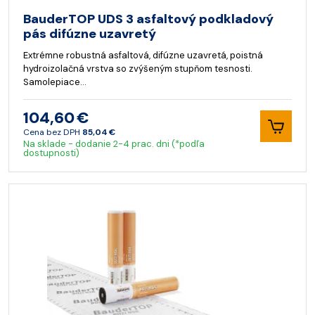
BauderTOP UDS 3 asfaltový podkladový
pás difúzne uzavretý
Extrémne robustná asfaltová, difúzne uzavretá, poistná
hydroizolačná vrstva so zvýšeným stupňom tesnosti.
Samolepiace…
104,60 €
Cena bez DPH
85,04 €
Na sklade - dodanie 2-4 prac. dni (*podľa
dostupnosti)