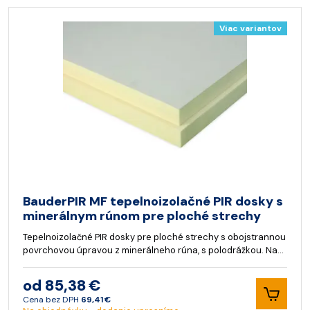
Viac variantov
BauderPIR MF tepelnoizolačné PIR dosky s
minerálnym rúnom pre ploché strechy
Tepelnoizolačné PIR dosky pre ploché strechy s obojstrannou
povrchovou úpravou z minerálneho rúna, s polodrážkou. Na…
od 85,38 €
Cena bez DPH
69,41 €