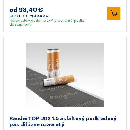
od 98,40 €
Cena bez DPH
80,00 €
Na sklade - dodanie 2-4 prac. dni (*podľa
dostupnosti)
BauderTOP UDS 1.5 asfaltový podkladový
pás difúzne uzavretý