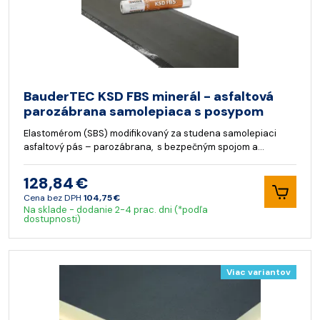
BauderTEC KSD FBS minerál - asfaltová
parozábrana samolepiaca s posypom
Elastomérom (SBS) modifikovaný za studena samolepiaci
asfaltový pás – parozábrana, s bezpečným spojom a…
128,84 €
Cena bez DPH
104,75 €
Na sklade - dodanie 2-4 prac. dni (*podľa
dostupnosti)
Viac variantov