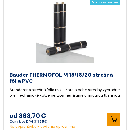
Viac variantov
Bauder THERMOFOL M 15/18/20 strešná
fólia PVC
Štandardná strešná fólia PVC-P pre ploché strechy výhradne
pre mechanické kotvenie. Zosilnená umelohmotnou tkaninou,
…
od 383,70 €
Cena bez DPH
311,95 €
Na objednávku - dodanie upresníme