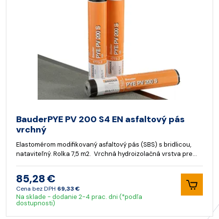
BauderPYE PV 200 S4 EN asfaltový pás
vrchný
Elastomérom modifikovaný asfaltový pás (SBS) s bridlicou,
nataviteľný. Rolka 7,5 m2. Vrchná hydroizolačná vrstva pre…
85,28 €
Cena bez DPH
69,33 €
Na sklade - dodanie 2-4 prac. dni (*podľa
dostupnosti)