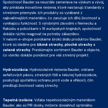
Spoločnosť Bauder sa neustále zameriava na výskum a vývoj,
aby prinášala inovatívne riešenia, ktoré nastavujú štandardy v
strešnom priemysle. Ich produkty sú vyrábané z
najkvalitnejších materiálov, čo zaručuje ich dlhú životnosť a
vynikajúcu funkčnosť. S výrobnými závodmi v Nemecku a
Rakúsku a pobočkami v 16 európskych krajinách, spoločnosť
dokáže rýchlo reagovať na potreby zákazníkov.
V našom e-shope ponúkame širokú škálu produktov Bauder,
ktoré sú ideálne pre
šikmé strechy, ploché strechy
a
zelené strechy
. Preskúmajte sortiment Bauder a objavte,
čo všetko dokáže ponúknuť pre váš strešný projekt:
Hydroizolácia:
Hydroizolačné riešenia Bauder, vrátane
asfaltových pásov, strešných fólií a tekutej hydroizolácie,
poskytujú spoľahlivú ochranu proti vode a vlhkosti, čím
predlžujú životnosť vašej strechy.
Tepelná izolácia:
Vďaka tepelnoizolačným materiálom
Bauder, ako sú PIR dosky, môžete dosiahnuť optimálnu