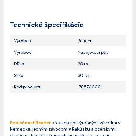
Technická špecifikácia
Výrobca
Bauder
Výrobok
Napojovací pás
Dĺžka
25 m
Šírka
30 cm
Kód produktu
78570000
Spoločnosť Bauder
so siedmimi výrobnými závodmi
v
Nemecku
, jedným závodom
v Rakúsku
a dcérskymi
spoločnosťami v 13 krajinách, neustále rastie a dnes