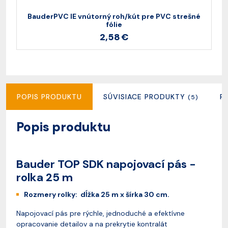
BauderPVC IE vnútorný roh/kút pre PVC strešné
fólie
2,58 €
POPIS PRODUKTU
SÚVISIACE PRODUKTY
R
(5)
Popis produktu
Bauder TOP SDK napojovací pás -
rolka 25 m
Rozmery rolky: dĺžka 25 m x šírka 30 cm.
Napojovací pás pre rýchle, jednoduché a efektívne
opracovanie detailov a na prekrytie kontralát