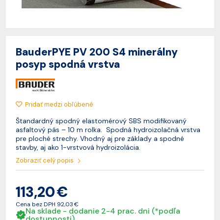
BauderPYE PV 200 S4 minerálny
posyp spodná vrstva
Pridať medzi obľúbené
Štandardný spodný elastomérový SBS modifikovaný
asfaltový pás – 10 m rolka. Spodná hydroizolačná vrstva
pre ploché strechy. Vhodný aj pre základy a spodné
stavby, aj ako 1-vrstvová hydroizolácia.
Zobraziť celý popis
113,20 €
Cena bez DPH
92,03 €
Na sklade - dodanie 2-4 prac. dni (*podľa
dostupnosti)