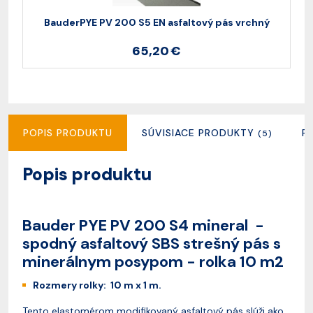
BauderPYE PV 200 S5 EN asfaltový pás vrchný
B
65,20 €
POPIS PRODUKTU
SÚVISIACE PRODUKTY
R
(5)
Popis produktu
Bauder PYE PV 200 S4 mineral -
spodný asfaltový SBS strešný pás s
minerálnym posypom - rolka 10 m2
Rozmery rolky: 10 m x 1 m.
Tento elastomérom modifikovaný asfaltový pás slúži ako