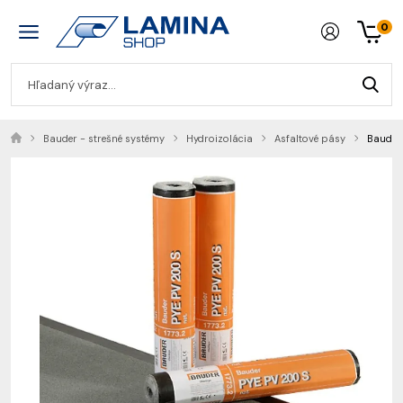
0
Bauder - strešné systémy
Hydroizolácia
Asfaltové pásy
Bauder