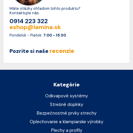
Máte otázky ohľadom tohto produktu?
Kontaktujte nás.
0914 223 322
eshop@lamina.sk
Pondelok - Piatok:
7:00 - 15:30
recenzie
Pozrite si naše
Kategórie
Odkvapové systémy
Strešné doplnky
Bezpečnostné prvky strechy
Oplechovanie a klampiarske výrobky
Plechy a profily