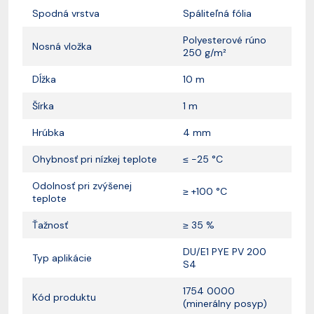
Spodná vrstva
Spáliteľná fólia
Polyesterové rúno
Nosná vložka
250 g/m²
Dĺžka
10 m
Šírka
1 m
Hrúbka
4 mm
Ohybnosť pri nízkej teplote
≤ -25 °C
Odolnosť pri zvýšenej
≥
+100 °C
teplote
Ťažnosť
≥ 35 %
DU/E1 PYE PV 200
Typ aplikácie
S4
1754 0000
Kód produktu
(minerálny posyp)