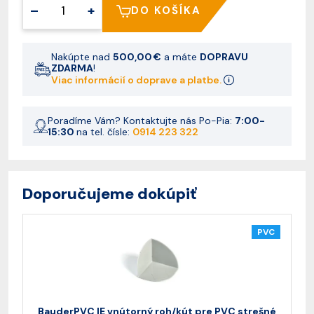
–
+
DO KOŠÍKA
Nakúpte nad
500,00 €
a máte
DOPRAVU
ZDARMA
!
Viac informácií o doprave a platbe.
Poradíme Vám? Kontaktujte nás Po-Pia:
7:00-
15:30
na tel. čísle:
0914 223 322
Doporučujeme dokúpiť
PVC
BauderPVC IE vnútorný roh/kút pre PVC strešné