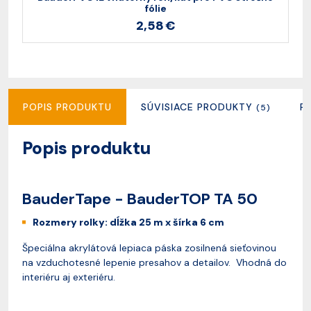
fólie
2,58 €
POPIS PRODUKTU
SÚVISIACE PRODUKTY
R
(5)
Popis produktu
BauderTape - BauderTOP TA 50
Rozmery rolky: dĺžka 25 m x šírka 6 cm
Špeciálna akrylátová lepiaca páska zosilnená sieťovinou
na vzduchotesné lepenie presahov a detailov. Vhodná do
interiéru aj exteriéru.