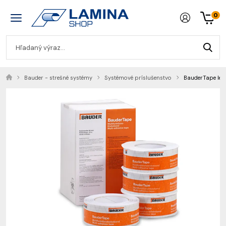
0
Bauder - strešné systémy
Systémové príslušenstvo
BauderTape lepi