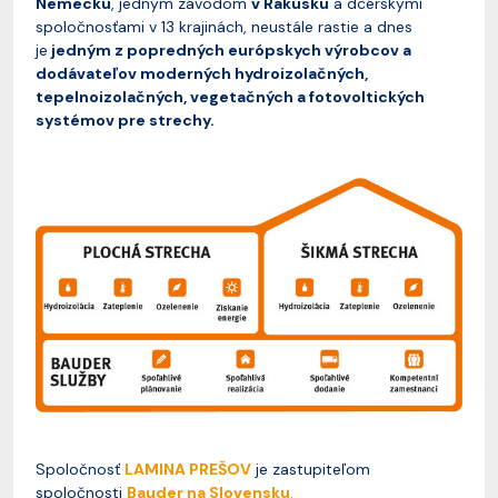
Nemecku
, jedným závodom
v Rakúsku
a dcérskymi
spoločnosťami v 13 krajinách, neustále rastie a dnes
je
jedným z popredných európskych výrobcov a
dodávateľov moderných hydroizolačných,
tepelnoizolačných, vegetačných a fotovoltických
systémov pre strechy.
Spoločnosť
LAMINA PREŠOV
je zastupiteľom
spoločnosti
Bauder na Slovensku
.